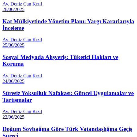
Av. Deniz Can Kızıl
26/06/2025
Kat Mülkiyetinde Yönetim Planı: Yargı Kararlarıyla
İnceleme
Av. Deniz Can Kızıl
25/06/2025
Sosyal Medyada Alışveriş: Tüketici Hakları ve
Koruma
Av. Deniz Can Kızıl
24/06/2025
Süresiz Yoksulluk Nafakası: Güncel Uygulamalar ve
Tartışmalar
Av. Deniz Can Kızıl
22/06/2025
Doğum Soybağına Göre Türk Vatandaşlığına Geçiş
Süreci