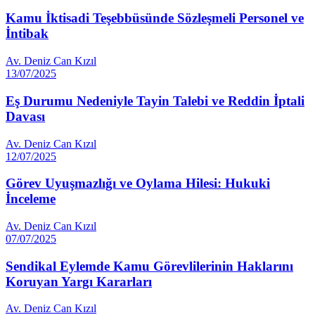
Kamu İktisadi Teşebbüsünde Sözleşmeli Personel ve
İntibak
Av. Deniz Can Kızıl
13/07/2025
Eş Durumu Nedeniyle Tayin Talebi ve Reddin İptali
Davası
Av. Deniz Can Kızıl
12/07/2025
Görev Uyuşmazlığı ve Oylama Hilesi: Hukuki
İnceleme
Av. Deniz Can Kızıl
07/07/2025
Sendikal Eylemde Kamu Görevlilerinin Haklarını
Koruyan Yargı Kararları
Av. Deniz Can Kızıl