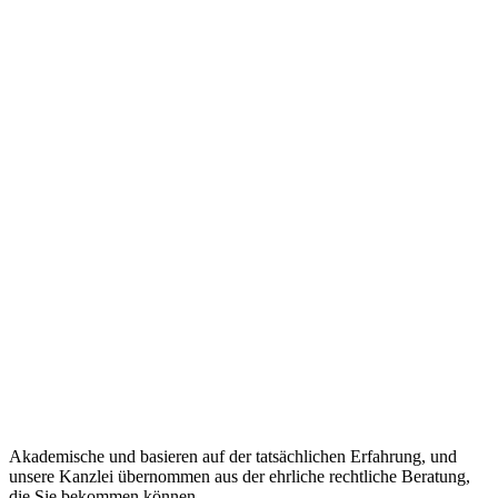
Akademische und basieren auf der tatsächlichen Erfahrung, und
unsere Kanzlei übernommen aus der ehrliche rechtliche Beratung,
die Sie bekommen können.