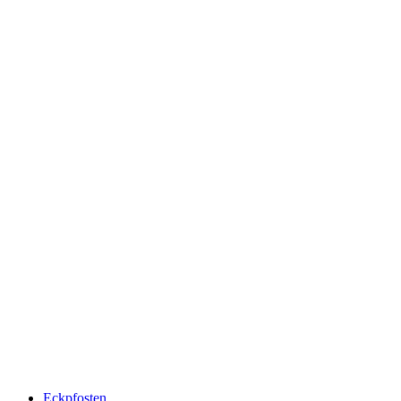
Eckpfosten