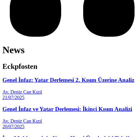
News
Eckpfosten
Genel İnfaz: Yatar Derlemesi 2. Kısım Üzerine Analiz
Av. Deniz Can Kızıl
21/07/2025
Genel İnfaz ve Yatar Derlemesi: İkinci Kısım Analizi
Av. Deniz Can Kızıl
20/07/2025