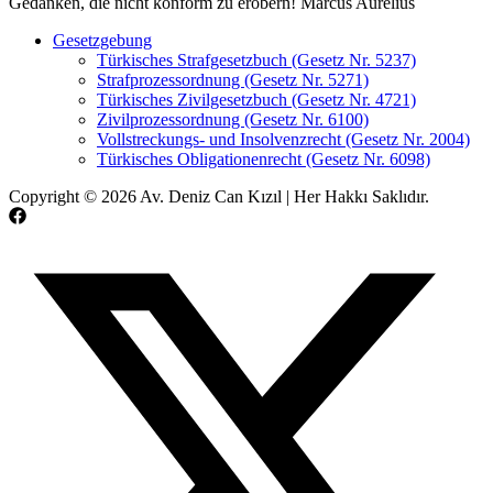
Gedanken, die nicht konform zu erobern!
Marcus Aurelius
Gesetzgebung
Türkisches Strafgesetzbuch (Gesetz Nr. 5237)
Strafprozessordnung (Gesetz Nr. 5271)
Türkisches Zivilgesetzbuch (Gesetz Nr. 4721)
Zivilprozessordnung (Gesetz Nr. 6100)
Vollstreckungs- und Insolvenzrecht (Gesetz Nr. 2004)
Türkisches Obligationenrecht (Gesetz Nr. 6098)
Copyright © 2026 Av. Deniz Can Kızıl | Her Hakkı Saklıdır.