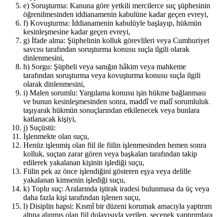
e) Soruşturma: Kanuna göre yetkili mercilerce suç şüphesinin
öğrenilmesinden iddianamenin kabulüne kadar geçen evreyi,
f) Kovuşturma: İddianamenin kabulüyle başlayıp, hükmün
kesinleşmesine kadar geçen evreyi,
g) İfade alma: Şüphelinin kolluk görevlileri veya Cumhuriyet
savcısı tarafından soruşturma konusu suçla ilgili olarak
dinlenmesini,
h) Sorgu: Şüpheli veya sanığın hâkim veya mahkeme
tarafından soruşturma veya kovuşturma konusu suçla ilgili
olarak dinlenmesini,
i) Malen sorumlu: Yargılama konusu işin hükme bağlanması
ve bunun kesinleşmesinden sonra, maddî ve malî sorumluluk
taşıyarak hükmün sonuçlarından etkilenecek veya bunlara
katlanacak kişiyi,
j) Suçüstü:
İşlenmekte olan suçu,
Henüz işlenmiş olan fiil ile fiilin işlenmesinden hemen sonra
kolluk, suçtan zarar gören veya başkaları tarafından takip
edilerek yakalanan kişinin işlediği suçu,
Fiilin pek az önce işlendiğini gösteren eşya veya delille
yakalanan kimsenin işlediği suçu,
k) Toplu suç: Aralarında iştirak iradesi bulunmasa da üç veya
daha fazla kişi tarafından işlenen suçu,
l) Disiplin hapsi: Kısmî bir düzeni korumak amacıyla yaptırım
altına alınmış olan fiil dolayısıyla verilen, seçenek yaptırımlara