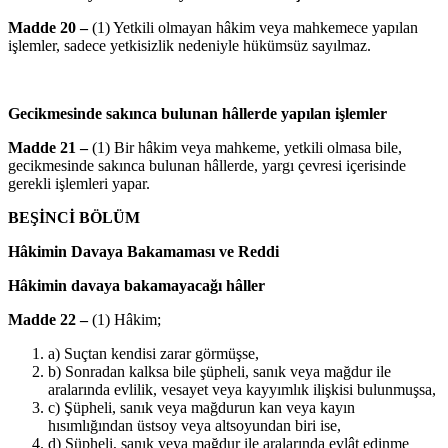
Madde 20 –
(1) Yetkili olmayan hâkim veya mahkemece yapılan
işlemler, sadece yetkisizlik nedeniyle hükümsüz sayılmaz.
Gecikmesinde sakınca bulunan hâllerde yapılan işlemler
Madde 21 –
(1) Bir hâkim veya mahkeme, yetkili olmasa bile,
gecikmesinde sakınca bulunan hâllerde, yargı çevresi içerisinde
gerekli işlemleri yapar.
BEŞİNCİ BÖLÜM
Hâkimin Davaya Bakamaması ve Reddi
Hâkimin davaya bakamayacağı hâller
Madde 22 –
(1) Hâkim;
a) Suçtan kendisi zarar görmüşse,
b) Sonradan kalksa bile şüpheli, sanık veya mağdur ile
aralarında evlilik, vesayet veya kayyımlık ilişkisi bulunmuşsa,
c) Şüpheli, sanık veya mağdurun kan veya kayın
hısımlığından üstsoy veya altsoyundan biri ise,
d) Şüpheli, sanık veya mağdur ile aralarında evlât edinme