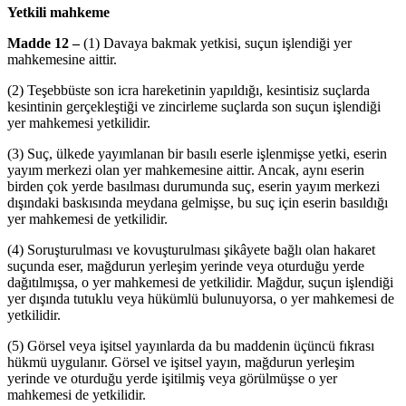
Yetkili mahkeme
Madde 12 –
(1) Davaya bakmak yetkisi, suçun işlendiği yer
mahkemesine aittir.
(2) Teşebbüste son icra hareketinin yapıldığı, kesintisiz suçlarda
kesintinin gerçekleştiği ve zincirleme suçlarda son suçun işlendiği
yer mahkemesi yetkilidir.
(3) Suç, ülkede yayımlanan bir basılı eserle işlenmişse yetki, eserin
yayım merkezi olan yer mahkemesine aittir. Ancak, aynı eserin
birden çok yerde basılması durumunda suç, eserin yayım merkezi
dışındaki baskısında meydana gelmişse, bu suç için eserin basıldığı
yer mahkemesi de yetkilidir.
(4) Soruşturulması ve kovuşturulması şikâyete bağlı olan hakaret
suçunda eser, mağdurun yerleşim yerinde veya oturduğu yerde
dağıtılmışsa, o yer mahkemesi de yetkilidir. Mağdur, suçun işlendiği
yer dışında tutuklu veya hükümlü bulunuyorsa, o yer mahkemesi de
yetkilidir.
(5) Görsel veya işitsel yayınlarda da bu maddenin üçüncü fıkrası
hükmü uygulanır. Görsel ve işitsel yayın, mağdurun yerleşim
yerinde ve oturduğu yerde işitilmiş veya görülmüşse o yer
mahkemesi de yetkilidir.