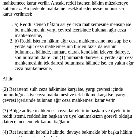
mahkemece karar verilir. Ancak, reddi istenen hâkim müzakereye
katılamaz. Bu nedenle mahkeme teşekkül edemezse bu hususta
karar verilmesi;
a) Reddi istenen hâkim asliye ceza mahkemesine mensup ise
bu mahkemenin yargı çevresi içerisinde bulunan ağır ceza
mahkemesine,
b) Reddi istenen hâkim ağır ceza mahkemesine mensup ise o
yerde ağır ceza mahkemesinin birden fazla dairesinin
bulunması hâlinde, numara olarak kendisini izleyen daireye,
son numaralı daire için (1) numaralı daireye; o yerde ağır ceza
mahkemesinin tek dairesi bulunması hâlinde ise, en yakın ağır
ceza mahkemesine,
Aittir.
(2) Ret istemi sulh ceza hâkimine karşı ise, yargı çevresi içinde
bulunduğu asliye ceza mahkemesi ve tek hâkime karşı ise, yargı
çevresi içerisinde bulunan ağır ceza mahkemesi karar verir.
(3) Bölge adliye mahkemesi ceza dairelerinin başkan ve üyelerinin
reddi istemi, reddedilen başkan ve üye katılmaksızın görevli olduğu
dairece incelenerek karara bağlanır.
(4) Ret isteminin kabulü halinde, davaya bakmakla bir başka hâkim