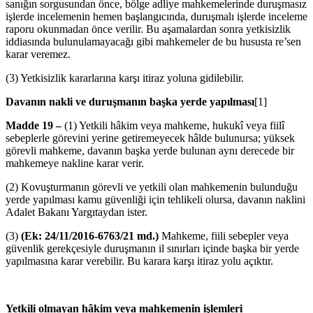
sanığın sorgusundan önce, bölge adliye mahkemelerinde duruşmasız
işlerde incelemenin hemen başlangıcında, duruşmalı işlerde inceleme
raporu okunmadan önce verilir. Bu aşamalardan sonra yetkisizlik
iddiasında bulunulamayacağı gibi mahkemeler de bu hususta re’sen
karar veremez.
(3) Yetkisizlik kararlarına karşı itiraz yoluna gidilebilir.
Davanın nakli ve duruşmanın başka yerde yapılması
[1]
Madde 19 –
(1) Yetkili hâkim veya mahkeme, hukukî veya fiilî
sebeplerle görevini yerine getiremeyecek hâlde bulunursa; yüksek
görevli mahkeme, davanın başka yerde bulunan aynı derecede bir
mahkemeye nakline karar verir.
(2) Kovuşturmanın görevli ve yetkili olan mahkemenin bulunduğu
yerde yapılması kamu güvenliği için tehlikeli olursa, davanın naklini
Adalet Bakanı Yargıtaydan ister.
(3)
(Ek: 24/11/2016-6763/21 md.)
Mahkeme, fiili sebepler veya
güvenlik gerekçesiyle duruşmanın il sınırları içinde başka bir yerde
yapılmasına karar verebilir. Bu karara karşı itiraz yolu açıktır.
Yetkili olmayan hâkim veya mahkemenin işlemleri