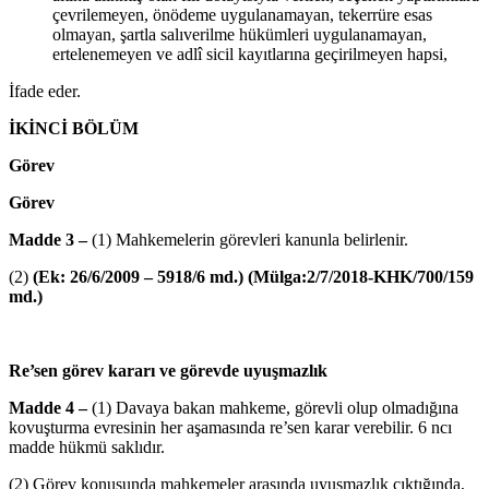
çevrilemeyen, önödeme uygulanamayan, tekerrüre esas
olmayan, şartla salıverilme hükümleri uygulanamayan,
ertelenemeyen ve adlî sicil kayıtlarına geçirilmeyen hapsi,
İfade eder.
İKİNCİ BÖLÜM
Görev
Görev
Madde 3 –
(1) Mahkemelerin görevleri kanunla belirlenir.
(2)
(Ek: 26/6/2009 – 5918/6 md.) (
Mülga:2/7/2018-KHK/700/159
md.)
Re’sen görev kararı ve görevde uyuşmazlık
Madde 4 –
(1) Davaya bakan mahkeme, görevli olup olmadığına
kovuşturma evresinin her aşamasında re’sen karar verebilir. 6 ncı
madde hükmü saklıdır.
(2) Görev konusunda mahkemeler arasında uyuşmazlık çıktığında,