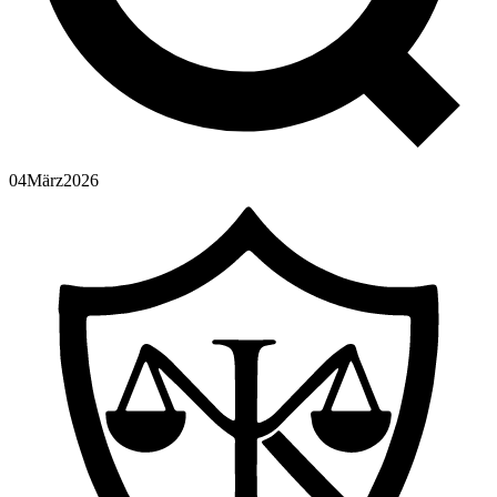
04
März
2026