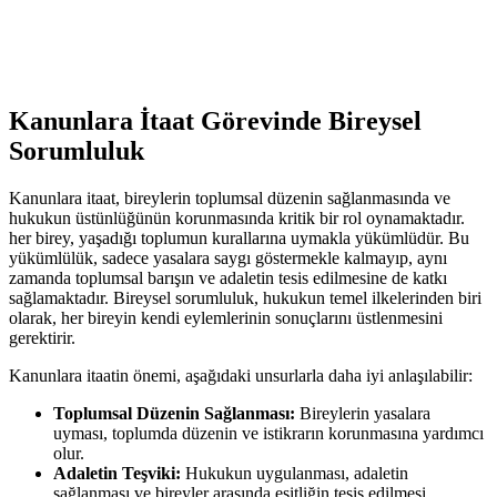
Kanunlara İtaat Görevinde ‍Bireysel
Sorumluluk
Kanunlara itaat, bireylerin toplumsal düzenin sağlanmasında ve
hukukun üstünlüğünün korunmasında kritik⁢ bir rol oynamaktadır.
her ⁣birey, yaşadığı toplumun ⁣kurallarına uymakla yükümlüdür. Bu
yükümlülük, sadece yasalara saygı göstermekle kalmayıp, aynı
zamanda⁢ toplumsal barışın ve adaletin tesis edilmesine de katkı
sağlamaktadır. Bireysel sorumluluk, hukukun temel ‌ilkelerinden ‍biri
olarak, ⁣her bireyin kendi eylemlerinin sonuçlarını üstlenmesini
gerektirir.
Kanunlara itaatin önemi,⁤ aşağıdaki unsurlarla ⁢daha ⁢iyi anlaşılabilir:
Toplumsal Düzenin Sağlanması:
Bireylerin yasalara
uyması, toplumda‌ düzenin ve istikrarın korunmasına yardımcı
olur.
Adaletin Teşviki:
Hukukun uygulanması, adaletin
sağlanması ve bireyler arasında‍ eşitliğin tesis edilmesi