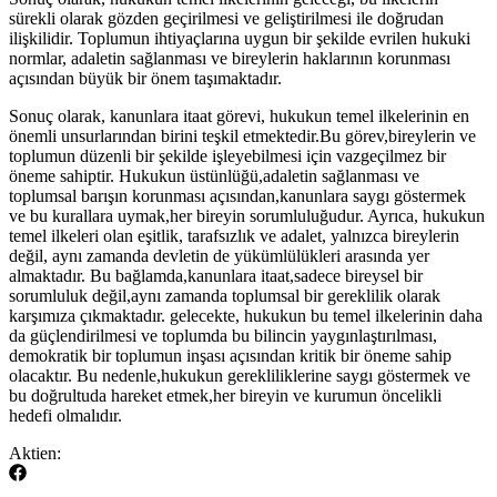
sürekli olarak ​gözden geçirilmesi ⁤ve geliştirilmesi ile doğrudan
ilişkilidir. Toplumun ihtiyaçlarına uygun bir şekilde evrilen hukuki
normlar, adaletin sağlanması ve bireylerin haklarının korunması
açısından büyük bir⁢ önem taşımaktadır.
Sonuç olarak, kanunlara itaat ​görevi, hukukun ⁢temel ilkelerinin en
önemli unsurlarından birini teşkil ⁤etmektedir.Bu görev,bireylerin ve
toplumun düzenli bir şekilde işleyebilmesi için vazgeçilmez bir
öneme‍ sahiptir. ​Hukukun üstünlüğü,adaletin sağlanması‍ ve
‍toplumsal ‍barışın⁣ korunması açısından,kanunlara‌ saygı göstermek
ve bu kurallara uymak,her bireyin sorumluluğudur. Ayrıca, hukukun‍
temel ilkeleri​ olan eşitlik, tarafsızlık ve ⁣adalet, yalnızca bireylerin
değil, aynı zamanda devletin de yükümlülükleri arasında yer
almaktadır. Bu bağlamda,kanunlara itaat,sadece bireysel bir
sorumluluk değil,aynı zamanda toplumsal bir gereklilik olarak
karşımıza çıkmaktadır. ‌gelecekte, hukukun bu temel ilkelerinin daha
da güçlendirilmesi ve toplumda bu bilincin yaygınlaştırılması,
demokratik bir toplumun inşası açısından kritik bir öneme‍ sahip⁤
olacaktır. Bu⁣ nedenle,hukukun gerekliliklerine saygı‍ göstermek ve
bu ‌doğrultuda hareket etmek,her bireyin ve kurumun öncelikli
hedefi olmalıdır.
Aktien: