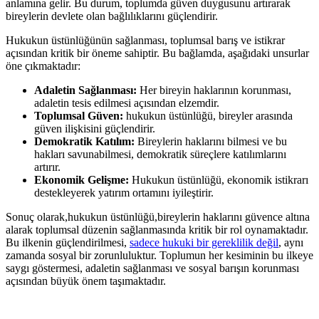
anlamına gelir. Bu durum, toplumda güven duygusunu⁢ artırarak
bireylerin devlete olan​ bağlılıklarını güçlendirir.
Hukukun üstünlüğünün sağlanması, toplumsal barış ve istikrar
açısından kritik bir öneme sahiptir. ⁣Bu ‍bağlamda, aşağıdaki unsurlar
öne çıkmaktadır:
Adaletin Sağlanması:
Her bireyin haklarının korunması,
adaletin tesis edilmesi açısından elzemdir.
Toplumsal Güven:
hukukun üstünlüğü, bireyler arasında
güven ilişkisini ⁢güçlendirir.
Demokratik Katılım:
Bireylerin haklarını bilmesi ve ⁢bu
hakları ‌savunabilmesi, demokratik süreçlere katılımlarını
artırır.
Ekonomik Gelişme:
Hukukun üstünlüğü, ekonomik istikrarı
destekleyerek yatırım‍ ortamını iyileştirir.
Sonuç olarak,hukukun üstünlüğü,bireylerin haklarını güvence ⁤altına
alarak toplumsal düzenin sağlanmasında kritik bir rol oynamaktadır.
Bu⁣ ilkenin güçlendirilmesi,
sadece hukuki bir gereklilik değil
, aynı
⁤zamanda ⁣sosyal bir zorunluluktur. Toplumun her kesiminin bu ilkeye
saygı⁣ göstermesi, adaletin⁢ sağlanması ve sosyal barışın korunması⁢
açısından büyük önem ⁣taşımaktadır.