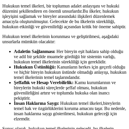
Hukukun temel ilkeleri, bir toplumun adalet anlayışını ve hukuki
düzenini şekillendiren en önemli unsurlardır.Bu ilkeler, hukukun
işleyişini sağlamak ve ⁤bireyler ​arasındaki ilişkileri düzenlemek
amacıyla oluşturulmuştur. ​Gelecekte de bu ilkelerin sürekliliği,
hukukun etkinliği ​ve güvenilirliği ⁢açısından kritik bir öneme sahiptir.
Hukukun temel ilkelerinin korunması ve geliştirilmesi, aşağıdaki
unsurlarla mümkün olacaktır:
Adaletin Sağlanması:
⁣Her bireyin eşit ‌haklara ‌sahip⁤ olduğu
ve adil bir şekilde muamele gördüğü bir sistemin varlığı,
hukukun temel ilkelerinin sürekliliği için gereklidir.
Hukukun Üstünlüğü:
Kanunların ‌herkes için geçerli⁣ olduğu
ve hiçbir bireyin hukukun üstünde olmadığı anlayışı, hukukun⁢
temel ⁢ilkelerinin temel taşlarındandır.
Şeffaflık ‍ve Hesap Verebilirlik:
Kamu kurumlarının ve
bireylerin hukuki süreçlerde şeffaf olması, hukukun
güvenilirliğini artırır⁤ ve toplumda hukuka ⁢olan inancı
⁤pekiştirir.
İnsan Haklarına Saygı:
Hukukun temel ilkeleri,bireylerin
temel⁤ hak ve özgürlüklerini koruma amacını taşır. Bu nedenle,
insan ⁣haklarına saygı gösterilmesi, ‌hukukun geleceği‍ için
elzemdir.
Sonuç olarak, hukukun temel ilkelerinin geleceği, ‌bu‌ ilkelerin