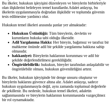
Bu ilkeler, hukukun işleyişini düzenleyen ve ‍bireylerin birbirleriyle
olan ilişkilerini belirleyen ‍temel kurallardır.Adalet⁢ anlayışı, bu
ilkelerin ⁤uygulanmasıyla ⁣doğrudan ilişkilidir ve toplumda güvenin
tesis edilmesine yardımcı olur.
Hukukun temel ilkeleri arasında şunlar yer almaktadır:
Hukukun Üstünlüğü:
Tüm​ bireylerin, devletin ve
⁢kurumların ⁢hukuka tabi olduğu ilkesidir.
Adil Yargılanma Hakkı:
Her bireyin, bağımsız ‍ve tarafsız ⁣bir
mahkeme ‍önünde adil⁣ bir⁤ şekilde yargılanma hakkına sahip
olmasıdır.
hakkaniyet:
Bireylerin haklarının korunması ve adil‌ bir
şekilde değerlendirilmesi gerekliliğidir.
Öngörülebilirlik:
hukukun, bireyler tarafından anlaşılabilir ve
öngörülebilir olması, hukukun güvenilirliğini artırır.
Bu ilkeler, hukukun işleyişinde bir denge unsuru ​oluşturur​ ve
bireylerin haklarını güvence altına alır.⁣ Adalet anlayışı, sadece
hukukun uygulanmasıyla değil, aynı zamanda toplumsal ‍değerlerle‌
de şekillenir.‌ Bu nedenle, hukukun ​temel ​ilkeleri, adaletin
sağlanmasında ve‍ bireylerin haklarının korunmasında vazgeçilmez
bir rol oynamaktadır.