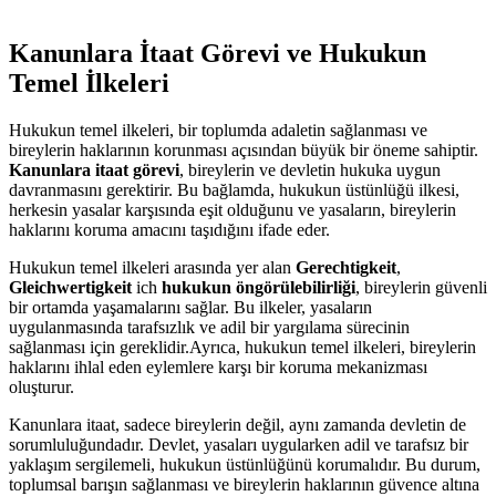
Kanunlara İtaat Görevi ve Hukukun
Temel İlkeleri
Hukukun ​temel ilkeleri, ‌bir toplumda adaletin sağlanması ve
bireylerin haklarının korunması açısından büyük ⁣bir öneme sahiptir.
Kanunlara ‌itaat görevi
, bireylerin ve devletin hukuka uygun
davranmasını gerektirir. Bu bağlamda, ⁢hukukun üstünlüğü ilkesi,
herkesin yasalar karşısında eşit olduğunu ve yasaların, bireylerin
haklarını koruma ​amacını taşıdığını ifade eder.
Hukukun temel ilkeleri arasında yer alan
Gerechtigkeit
,
Gleichwertigkeit
ich
hukukun öngörülebilirliği
, bireylerin güvenli
bir ortamda yaşamalarını sağlar. Bu ilkeler, yasaların
uygulanmasında tarafsızlık ⁢ve adil bir yargılama ⁢sürecinin‌
sağlanması için gereklidir.Ayrıca, hukukun temel ilkeleri, bireylerin
‌haklarını ⁣ihlal eden eylemlere karşı bir koruma mekanizması
oluşturur.
Kanunlara itaat, sadece bireylerin değil, aynı‌ zamanda devletin de
sorumluluğundadır.‌ Devlet, yasaları uygularken adil ve tarafsız⁤ bir
yaklaşım​ sergilemeli, hukukun üstünlüğünü korumalıdır. Bu durum,
⁢toplumsal barışın sağlanması ve bireylerin ⁤haklarının güvence altına