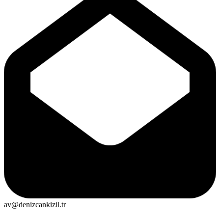
av@denizcankizil.tr