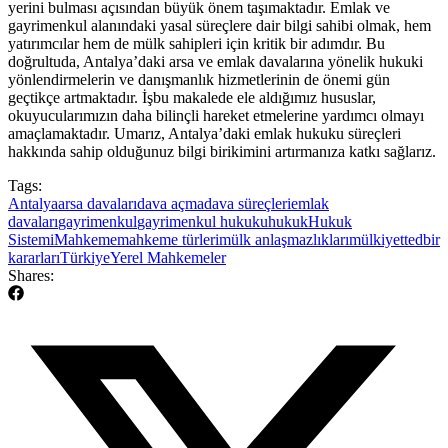
yerini⁣ bulması açısından büyük ⁢önem ⁣taşımaktadır. ⁤Emlak⁣ ve
⁤gayrimenkul alanındaki yasal süreçlere dair bilgi sahibi olmak, hem
yatırımcılar hem de mülk sahipleri için kritik bir adımdır. Bu
‌doğrultuda, Antalya’daki​ arsa ve emlak davalarına ⁢yönelik hukuki
yönlendirmelerin ve danışmanlık hizmetlerinin de ⁢önemi gün
geçtikçe artmaktadır. İşbu makalede​ ele aldığımız hususlar,
okuyucularımızın daha bilinçli⁤ hareket etmelerine yardımcı olmayı
amaçlamaktadır.‌ Umarız, Antalya’daki emlak hukuku süreçleri⁣
hakkında sahip olduğunuz‍ bilgi ⁣birikimini⁣ artırmanıza katkı sağlarız.
Tags:
Antalya
arsa davaları
dava açma
dava süreçleri
emlak
davaları
gayrimenkul
gayrimenkul hukuku
hukuk
Hukuk
Sistemi
Mahkeme
mahkeme türleri
mülk anlaşmazlıkları
mülkiyet
tedbir
kararları
Türkiye
Yerel Mahkemeler
Shares: