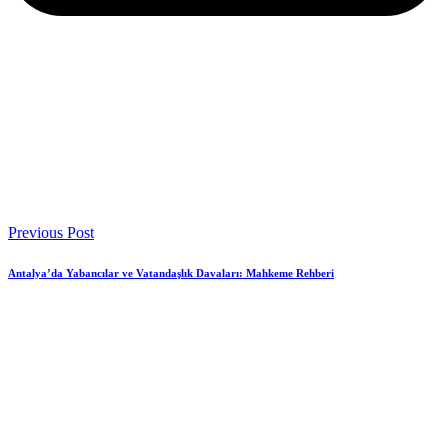
Previous Post
Antalya’da Yabancılar ve Vatandaşlık Davaları: Mahkeme Rehberi