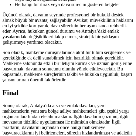
Herhangi bir ⁤itiraz ‍veya dava sürecini gösteren ⁣belgeler
Üçüncü olarak, davanın seyrinde profesyonel bir​ hukuki destek
almak büyük‌ bir avantaj ⁢sağlayabilir. Avukat, müvekkilinin haklarını
en iyi şekilde ⁣koruyarak,‌ dava sürecinin her aşamasında rehberlik
eder. Ayrıca, ‌hukukun güncel ⁢durumu ve Antalya’daki⁣ emlak
yasalarındaki değişiklikleri takip etmek, stratejik‍ bir yaklaşım
geliştirmeye yardımcı olacaktır.
Son olarak, mahkeme⁣ duruşmalarında aktif bir tutum sergilemek ⁣ve‍
gerektiğinde ek delil sunabilmek‌ için hazırlıklı olmak gereklidir.
Mahkeme salonunda etkili bir iletişim kurmak ve ⁣uzman görüşlerine
başvurmak, davanın sonucunu‍ olumlu yönde etkileyecektir. Bu
kapsamda, mahkeme süreçlerinin⁤ takibi ve ⁤hukuka uygunluk, başarı
şansını artıran önemli faktörlerdir.
Final
Sonuç olarak, ‌Antalya’da⁤ arsa ​ve emlak ​davaları,⁢ yerel
mahkemelerin yanı ⁣sıra bölge adliye mahkemeleri ⁣gibi çeşitli yargı‌
organları tarafından​ ele alınmaktadır.‍ İlgili ‌davaların⁤ çözümü, ilgili
mevzuatın titizlikle uygulanması ile ⁢mümkün olmaktadır. İlgili
tarafların, davalarını açmadan önce hangi mahkemeye
başvuracaklarını iyi belirlemeleri,‍ sürecin hızlandırılması ve⁤ adaletin