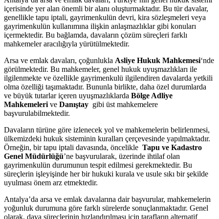
içerisinde yer alan önemli bir alanı oluşturmaktadır. Bu tür davalar,
genellikle ⁢tapu iptali, gayrimenkulün devri, kira sözleşmeleri veya
⁤gayrimenkulün kullanımına⁢ ilişkin anlaşmazlıklar gibi konuları
içermektedir. Bu ​bağlamda, davaların çözüm süreçleri farklı
mahkemeler⁣ aracılığıyla yürütülmektedir.
Arsa⁤ ve emlak ⁢davaları, çoğunlukla⁢
Asliye Hukuk Mahkemesi
‘nde
görülmektedir. Bu mahkemeler, genel⁢ hukuk ‌uyuşmazlıkları ile
ilgilenmekte ve ⁣özellikle gayrimenkulü ilgilendiren davalarda yetkili
olma özelliği taşımaktadır. Bununla birlikte, daha özel durumlarda⁣
ve büyük tutarlar içeren ⁢uyuşmazlıklarda
Bölge Adliye
Mahkemeleri
⁣ve⁤
Danıştay
⁢ gibi üst⁣ mahkemelere
başvurulabilmektedir.
Davaların türüne göre izlenecek yol ve mahkemelerin belirlenmesi,
ülkemizdeki hukuk sisteminin⁣ kuralları çerçevesinde yapılmaktadır. ​
Örneğin, bir tapu iptali davasında, öncelikle ‍
Tapu ve Kadastro‌
Genel Müdürlüğü
’ne​ başvurularak, üzerinde ihtilaf olan
gayrimenkulün durumunun tespit edilmesi gerekmektedir. Bu
süreçlerin işleyişinde her bir ​hukuki​ kurala ⁢ve usule sıkı bir şekilde
⁤uyulması önem arz ⁤etmektedir.
Antalya’da arsa ve ​emlak davalarına dair başvurular, mahkemelerin
‍yoğunluk durumuna⁢ göre farklı sürelerde sonuçlanmaktadır.​ Genel‌
olarak,⁤ dava‌ süreçlerinin hızlandırılması için​ tarafların alternatif