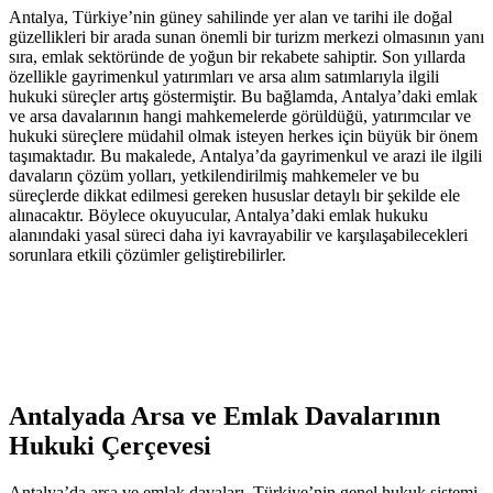
Antalya, Türkiye’nin güney⁤ sahilinde yer alan ve tarihi ile doğal
güzellikleri bir arada sunan önemli bir turizm merkezi olmasının ​yanı⁢
sıra, emlak⁤ sektöründe de yoğun bir rekabete‍ sahiptir. Son yıllarda
özellikle gayrimenkul‍ yatırımları ve arsa alım‌ satımlarıyla ilgili
hukuki süreçler artış göstermiştir.⁤ Bu bağlamda, Antalya’daki emlak
‍ve arsa davalarının ⁣hangi mahkemelerde ⁣görüldüğü, yatırımcılar ve
hukuki süreçlere müdahil⁢ olmak isteyen herkes için ⁢büyük⁣ bir önem
taşımaktadır. Bu ​makalede, Antalya’da gayrimenkul ve arazi ile ilgili
davaların çözüm yolları, yetkilendirilmiş mahkemeler⁣ ve ‍bu
⁣süreçlerde dikkat edilmesi gereken hususlar detaylı bir şekilde‍ ele
alınacaktır. Böylece okuyucular, Antalya’daki emlak hukuku
⁤alanındaki yasal süreci ⁢daha iyi‍ kavrayabilir ve⁣ karşılaşabilecekleri​
sorunlara ‌etkili çözümler ‌geliştirebilirler.
Antalyada Arsa ve Emlak Davalarının
‍Hukuki Çerçevesi
Antalya’da arsa​ ve emlak davaları, Türkiye’nin​ genel ⁢hukuk sistemi⁣