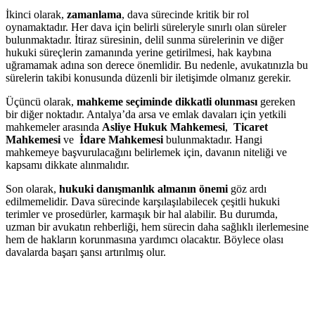
İkinci olarak,‍
zamanlama
, dava sürecinde kritik bir rol
oynamaktadır. Her​ dava⁤ için ‌belirli süreleryle sınırlı olan süreler⁣
bulunmaktadır. İtiraz süresinin, delil sunma ‌sürelerinin ve diğer
hukuki süreçlerin​ zamanında yerine getirilmesi, hak kaybına
uğramamak‍ adına son derece önemlidir.⁤ Bu nedenle, avukatınızla ⁤bu
sürelerin⁣ takibi konusunda düzenli bir iletişimde olmanız gerekir.
Üçüncü olarak,
mahkeme seçiminde dikkatli olunması
gereken
bir‌ diğer​ noktadır. Antalya’da ⁤arsa ve emlak davaları için yetkili
mahkemeler arasında
Asliye Hukuk Mahkemesi
, ⁢
Ticaret
Mahkemesi
ve ⁣
İdare⁢ Mahkemesi
bulunmaktadır. Hangi⁣
mahkemeye⁢ başvurulacağını‍ belirlemek için, davanın niteliği‌ ve
kapsamı dikkate alınmalıdır.
Son olarak,
hukuki danışmanlık almanın⁤ önemi
‌göz‌ ardı
edilmemelidir. Dava sürecinde karşılaşılabilecek çeşitli hukuki
terimler ve prosedürler, karmaşık bir‍ hal⁣ alabilir. Bu ‌durumda,
uzman​ bir avukatın rehberliği, hem sürecin daha sağlıklı ilerlemesine⁤
hem de ⁢hakların korunmasına ‌yardımcı olacaktır. Böylece olası​
davalarda başarı⁢ şansı artırılmış olur.