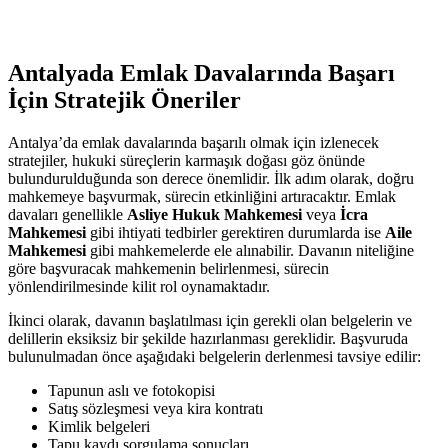
Antalyada Emlak Davalarında Başarı
İçin Stratejik Öneriler
Antalya’da emlak davalarında başarılı ⁤olmak için izlenecek
stratejiler, hukuki ⁢süreçlerin karmaşık doğası göz​ önünde
bulundurulduğunda son derece önemlidir. İlk adım ⁤olarak, doğru
mahkemeye başvurmak,⁢ sürecin ⁤etkinliğini artıracaktır. ‌Emlak
davaları genellikle
Asliye Hukuk Mahkemesi
veya⁢
İcra
⁤Mahkemesi
gibi ihtiyati⁢ tedbirler ⁣gerektiren durumlarda ise
Aile
Mahkemesi
gibi mahkemelerde ele alınabilir. Davanın niteliğine
göre başvuracak mahkemenin belirlenmesi,‌ sürecin
yönlendirilmesinde kilit rol⁢ oynamaktadır.
İkinci olarak, davanın​ başlatılması için gerekli‌ olan belgelerin ve
delillerin eksiksiz bir ⁢şekilde hazırlanması⁤ gereklidir. Başvuruda
bulunulmadan ⁢önce aşağıdaki belgelerin ⁤derlenmesi tavsiye ​edilir:
Tapunun aslı ve fotokopisi
Satış sözleşmesi veya kira kontratı
Kimlik belgeleri
Tapu‍ kaydı sorgulama sonuçları