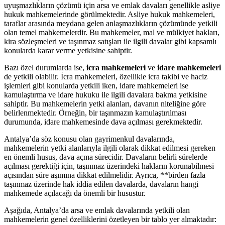
uyuşmazlıkların ‌çözümü için arsa ve emlak‌ davaları genellikle ​asliye
hukuk ​mahkemelerinde görülmektedir.‌ Asliye hukuk mahkemeleri,
taraflar ⁤arasında ‌meydana gelen anlaşmazlıkların⁤ çözümünde ‌yetkili
olan temel mahkemelerdir. ‍Bu ⁢mahkemeler, mal ve mülkiyet hakları,
kira sözleşmeleri ve taşınmaz satışları ile ilgili‌ davalar gibi kapsamlı
konularda karar‍ verme yetkisine sahiptir.
Bazı özel durumlarda ise,
icra mahkemeleri
ve
idare ‌mahkemeleri
de yetkili ‌olabilir. İcra mahkemeleri, özellikle icra takibi ve haciz
işlemleri gibi konularda yetkili ⁢iken, idare mahkemeleri ise
kamulaştırma ve idare⁤ hukuku ile‍ ilgili ​davalara bakma yetkisine
sahiptir. Bu mahkemelerin‍ yetki alanları, davanın niteliğine göre
belirlenmektedir.‌ Örneğin, bir taşınmazın kamulaştırılması
durumunda, idare mahkemesinde dava açılması gerekmektedir.
Antalya’da söz konusu olan⁢ gayrimenkul davalarında,
⁢mahkemelerin yetki ⁢alanlarıyla ilgili olarak dikkat‍ edilmesi gereken
en önemli⁤ husus, dava açma sürecidir. Davaların belirli sürelerde
açılması gerektiği için, taşınmaz üzerindeki hakların korunabilmesi
açısından ‌süre⁢ aşımına ⁣dikkat edilmelidir. Ayrıca, **birden fazla
taşınmaz üzerinde⁢ hak iddia edilen davalarda, davaların hangi⁣
mahkemede açılacağı⁤ da önemli‍ bir husustur.
Aşağıda,⁤ Antalya’da arsa ve emlak davalarında yetkili olan
mahkemelerin⁢ genel özelliklerini özetleyen bir tablo yer almaktadır: