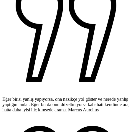
Eğer birisi yanlış yapıyorsa, ona nazikçe yol göster ve nerede yanlış
yaptığını anlat. Eğer bu da onu düzeltmiyorsa kabahati kendinde ara,
hatta daha iyisi hiç kimsede arama.
Marcus Aurelius