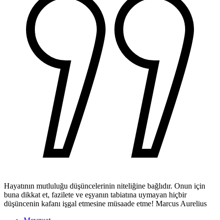
Hayatının mutluluğu düşüncelerinin niteliğine bağlıdır. Onun için
buna dikkat et, fazilete ve eşyanın tabiatına uymayan hiçbir
düşüncenin kafanı işgal etmesine müsaade etme!
Marcus Aurelius