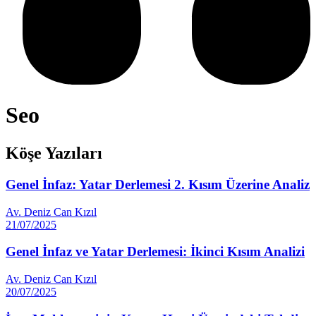
Seo
Köşe Yazıları
Genel İnfaz: Yatar Derlemesi 2. Kısım Üzerine Analiz
Av. Deniz Can Kızıl
21/07/2025
Genel İnfaz ve Yatar Derlemesi: İkinci Kısım Analizi
Av. Deniz Can Kızıl
20/07/2025