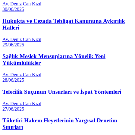
Av. Deniz Can Kızıl
30/06/2025
Hukukta ve Cezada Tebligat Kanununa Aykırılık
Halleri
Av. Deniz Can Kızıl
29/06/2025
Sağlık Meslek Mensuplarına Yönelik Yeni
Yükümlülükler
Av. Deniz Can Kızıl
28/06/2025
Tefecilik Suçunun Unsurları ve İspat Yöntemleri
Av. Deniz Can Kızıl
27/06/2025
Tüketici Hakem Heyetlerinin Yargısal Denetim
Sınırları