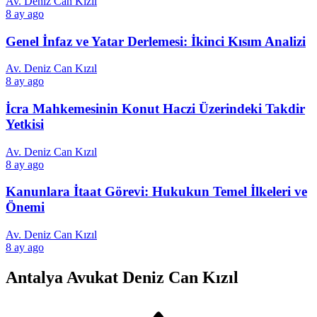
Av. Deniz Can Kızıl
8 ay ago
Genel İnfaz ve Yatar Derlemesi: İkinci Kısım Analizi
Av. Deniz Can Kızıl
8 ay ago
İcra Mahkemesinin Konut Haczi Üzerindeki Takdir
Yetkisi
Av. Deniz Can Kızıl
8 ay ago
Kanunlara İtaat Görevi: Hukukun Temel İlkeleri ve
Önemi
Av. Deniz Can Kızıl
8 ay ago
Antalya Avukat Deniz Can Kızıl