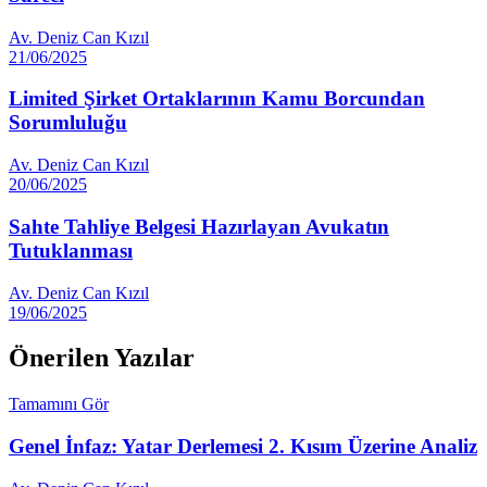
Av. Deniz Can Kızıl
21/06/2025
Limited Şirket Ortaklarının Kamu Borcundan
Sorumluluğu
Av. Deniz Can Kızıl
20/06/2025
Sahte Tahliye Belgesi Hazırlayan Avukatın
Tutuklanması
Av. Deniz Can Kızıl
19/06/2025
Önerilen Yazılar
Tamamını Gör
Genel İnfaz: Yatar Derlemesi 2. Kısım Üzerine Analiz