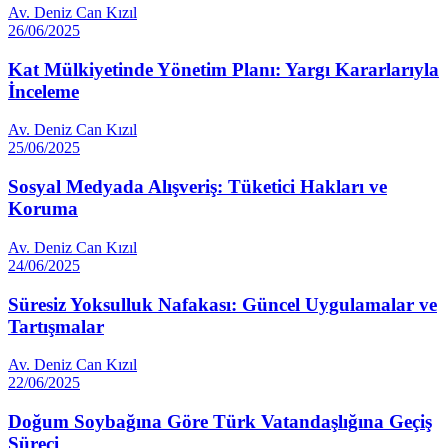
Av. Deniz Can Kızıl
26/06/2025
Kat Mülkiyetinde Yönetim Planı: Yargı Kararlarıyla
İnceleme
Av. Deniz Can Kızıl
25/06/2025
Sosyal Medyada Alışveriş: Tüketici Hakları ve
Koruma
Av. Deniz Can Kızıl
24/06/2025
Süresiz Yoksulluk Nafakası: Güncel Uygulamalar ve
Tartışmalar
Av. Deniz Can Kızıl
22/06/2025
Doğum Soybağına Göre Türk Vatandaşlığına Geçiş
Süreci