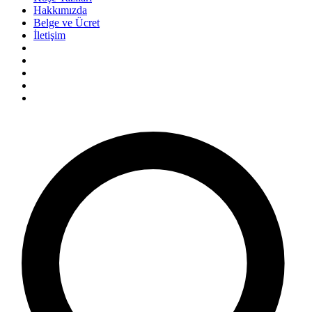
Hakkımızda
Belge ve Ücret
İletişim