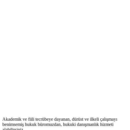
Akademik ve fiili tecrübeye dayanan, dürüst ve ilkeli çalışmayı
benimsemiş hukuk büromuzdan, hukuki danışmanlık hizmeti
alabilirsiniz.