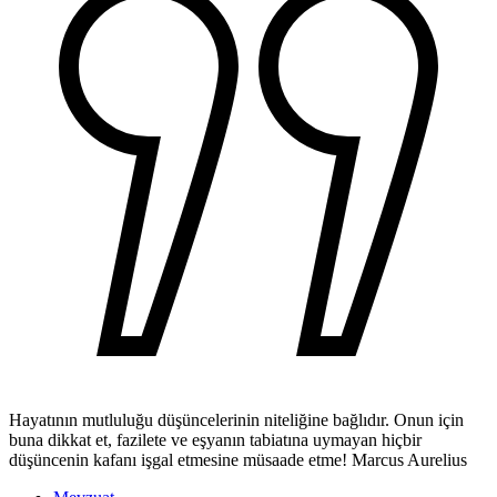
Hayatının mutluluğu düşüncelerinin niteliğine bağlıdır. Onun için
buna dikkat et, fazilete ve eşyanın tabiatına uymayan hiçbir
düşüncenin kafanı işgal etmesine müsaade etme!
Marcus Aurelius