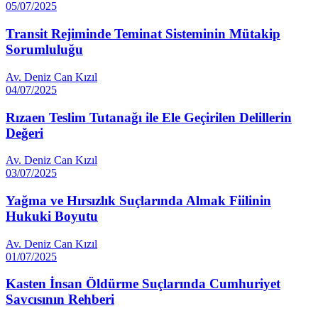
05/07/2025
Transit Rejiminde Teminat Sisteminin Mütakip
Sorumluluğu
Av. Deniz Can Kızıl
04/07/2025
Rızaen Teslim Tutanağı ile Ele Geçirilen Delillerin
Değeri
Av. Deniz Can Kızıl
03/07/2025
Yağma ve Hırsızlık Suçlarında Almak Fiilinin
Hukuki Boyutu
Av. Deniz Can Kızıl
01/07/2025
Kasten İnsan Öldürme Suçlarında Cumhuriyet
Savcısının Rehberi