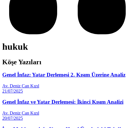
hukuk
Köşe Yazıları
Genel İnfaz: Yatar Derlemesi 2. Kısım Üzerine Analiz
Av. Deniz Can Kızıl
21/07/2025
Genel İnfaz ve Yatar Derlemesi: İkinci Kısım Analizi
Av. Deniz Can Kızıl
20/07/2025