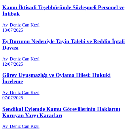
Kamu İktisadi Teşebbüsünde Sözleşmeli Personel ve
İntibak
Av. Deniz Can Kızıl
13/07/2025
Eş Durumu Nedeniyle Tayin Talebi ve Reddin İptali
Davası
Av. Deniz Can Kızıl
12/07/2025
Görev Uyuşmazlığı ve Oylama Hilesi: Hukuki
İnceleme
Av. Deniz Can Kızıl
07/07/2025
Sendikal Eylemde Kamu Görevlilerinin Haklarını
Koruyan Yargı Kararları
Av. Deniz Can Kızıl