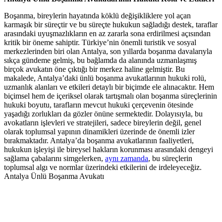
Boşanma, bireylerin hayatında köklü değişikliklere yol açan
karmaşık bir süreçtir ve bu süreçte hukukun sağladığı destek, taraflar
arasındaki uyuşmazlıkların en az zararla sona erdirilmesi açısından
kritik bir öneme sahiptir. Türkiye’nin önemli turistik ve sosyal
merkezlerinden biri olan Antalya, son yıllarda boşanma davalarıyla
sıkça gündeme gelmiş, bu bağlamda da alanında uzmanlaşmış
birçok avukatın öne çıktığı bir merkez haline gelmiştir. Bu
makalede, Antalya’daki ünlü boşanma avukatlarının hukuki rolü,
uzmanlık alanları ve etkileri detaylı bir biçimde ele alınacaktır. Hem
biçimsel hem de içeriksel olarak tartışmalı olan boşanma süreçlerinin
hukuki boyutu, tarafların mevcut hukuki çerçevenin ötesinde
yaşadığı zorlukları da gözler önüne sermektedir. Dolayısıyla, bu
avokatların işlevleri ve stratejileri, sadece bireylerin değil, genel
olarak toplumsal yapının dinamikleri üzerinde de önemli izler
bırakmaktadır. Antalya’da boşanma avukatlarının faaliyetleri,
hukukun işleyişi ile bireysel hakların korunması arasındaki dengeyi
sağlama çabalarını simgelerken,
aynı zamanda
, bu süreçlerin
toplumsal algı ve normlar üzerindeki etkilerini de irdeleyeceğiz.
Antalya Ünlü Boşanma Avukatı