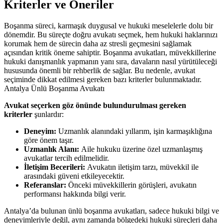
Kriterler ve Öneriler
Boşanma süreci, karmaşık duygusal ve hukuki meselelerle dolu bir
dönemdir. Bu süreçte doğru avukatı seçmek, hem hukuki haklarınızı
korumak hem de sürecin daha az stresli geçmesini sağlamak
açısından kritik öneme sahiptir. Boşanma avukatları, müvekkillerine
hukuki danışmanlık yapmanın yanı sıra, davaların nasıl yürütüleceği
hususunda önemli bir rehberlik de sağlar. Bu nedenle, avukat
seçiminde dikkat edilmesi gereken bazı kriterler bulunmaktadır.
Antalya Ünlü Boşanma Avukatı
Avukat seçerken göz önünde bulundurulması gereken
kriterler
şunlardır:
Deneyim:
Uzmanlık alanındaki yıllarım, işin karmaşıklığına
göre önem taşır.
Uzmanlık Alanı:
Aile hukuku üzerine özel uzmanlaşmış
avukatlar tercih edilmelidir.
İletişim Becerileri:
Avukatın iletişim tarzı, müvekkil ile
arasındaki güveni etkileyecektir.
Referanslar:
Önceki müvekkillerin görüşleri, avukatın
performansı hakkında bilgi verir.
Antalya’da bulunan ünlü boşanma avukatları, sadece hukuki bilgi ve
deneyimleriyle değil, aynı zamanda bölgedeki hukuki süreçleri daha