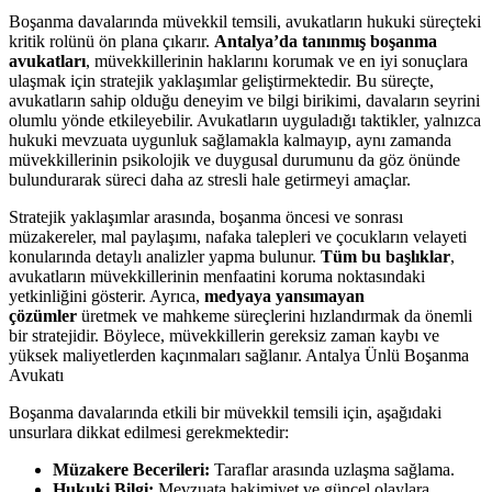
Boşanma davalarında müvekkil temsili, avukatların hukuki süreçteki
kritik rolünü ön plana çıkarır.
Antalya’da tanınmış boşanma
avukatları
, müvekkillerinin haklarını korumak ve en iyi sonuçlara
ulaşmak için stratejik yaklaşımlar geliştirmektedir. Bu süreçte,
avukatların sahip olduğu deneyim ve bilgi birikimi, davaların seyrini
olumlu yönde etkileyebilir. Avukatların uyguladığı taktikler, yalnızca
hukuki mevzuata uygunluk sağlamakla kalmayıp, aynı zamanda
müvekkillerinin psikolojik ve duygusal durumunu da göz önünde
bulundurarak süreci daha az stresli hale getirmeyi amaçlar.
Stratejik yaklaşımlar arasında, boşanma öncesi ve sonrası
müzakereler, mal paylaşımı, nafaka talepleri ve çocukların velayeti
konularında detaylı analizler yapma bulunur.
Tüm bu başlıklar
,
avukatların müvekkillerinin menfaatini koruma noktasındaki
yetkinliğini gösterir. Ayrıca,
medyaya yansımayan
çözümler
üretmek ve mahkeme süreçlerini hızlandırmak da önemli
bir stratejidir. Böylece, müvekkillerin gereksiz zaman kaybı ve
yüksek maliyetlerden kaçınmaları sağlanır. Antalya Ünlü Boşanma
Avukatı
Boşanma davalarında etkili bir müvekkil temsili için, aşağıdaki
unsurlara dikkat edilmesi gerekmektedir:
Müzakere Becerileri:
Taraflar arasında uzlaşma sağlama.
Hukuki Bilgi:
Mevzuata hakimiyet ve güncel olaylara