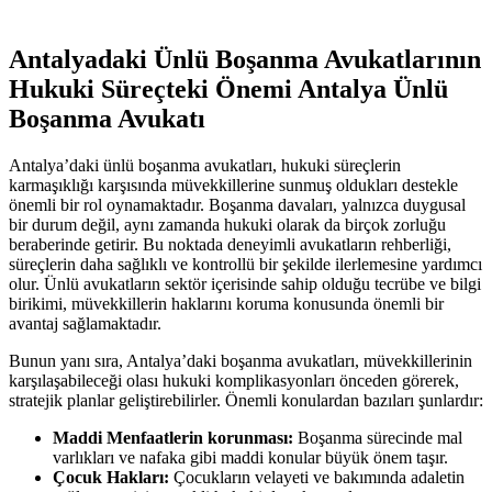
Antalyadaki Ünlü Boşanma Avukatlarının
Hukuki Süreçteki Önemi Antalya Ünlü
Boşanma Avukatı
Antalya’daki ünlü boşanma avukatları, hukuki süreçlerin
karmaşıklığı karşısında müvekkillerine sunmuş oldukları destekle
önemli bir rol oynamaktadır. Boşanma davaları, yalnızca duygusal
bir durum değil, aynı zamanda hukuki olarak da birçok zorluğu
beraberinde getirir. Bu noktada deneyimli avukatların rehberliği,
süreçlerin daha sağlıklı ve kontrollü bir şekilde ilerlemesine yardımcı
olur. Ünlü avukatların sektör içerisinde sahip olduğu tecrübe ve bilgi
birikimi, müvekkillerin haklarını koruma konusunda önemli bir
avantaj sağlamaktadır.
Bunun yanı sıra, Antalya’daki boşanma avukatları, müvekkillerinin
karşılaşabileceği olası hukuki komplikasyonları önceden görerek,
stratejik planlar geliştirebilirler. Önemli konulardan bazıları şunlardır:
Maddi Menfaatlerin korunması:
Boşanma sürecinde mal
varlıkları ve nafaka gibi maddi konular büyük önem taşır.
Çocuk Hakları:
Çocukların velayeti ve bakımında adaletin