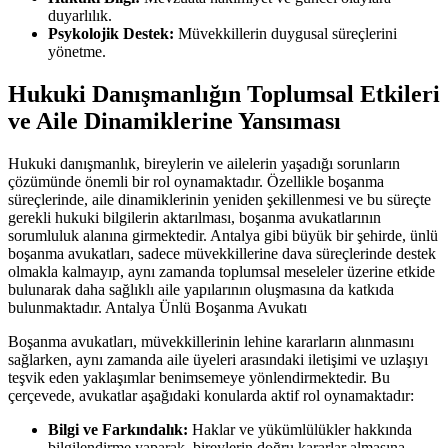
duyarlılık.
Psykolojik Destek:
Müvekkillerin duygusal süreçlerini
yönetme.
Hukuki Danışmanlığın Toplumsal Etkileri
ve Aile Dinamiklerine Yansıması
Hukuki danışmanlık, bireylerin ve ailelerin yaşadığı sorunların
çözümünde önemli bir rol oynamaktadır. Özellikle boşanma
süreçlerinde, aile dinamiklerinin yeniden şekillenmesi ve bu süreçte
gerekli hukuki bilgilerin aktarılması, boşanma avukatlarının
sorumluluk alanına girmektedir. Antalya gibi büyük bir şehirde, ünlü
boşanma avukatları, sadece müvekkillerine dava süreçlerinde destek
olmakla kalmayıp, aynı zamanda toplumsal meseleler üzerine etkide
bulunarak daha sağlıklı aile yapılarının oluşmasına da katkıda
bulunmaktadır. Antalya Ünlü Boşanma Avukatı
Boşanma avukatları, müvekkillerinin lehine kararların alınmasını
sağlarken, aynı zamanda aile üyeleri arasındaki iletişimi ve uzlaşıyı
teşvik eden yaklaşımlar benimsemeye yönlendirmektedir. Bu
çerçevede, avukatlar aşağıdaki konularda aktif rol oynamaktadır:
Bilgi ve Farkındalık:
Haklar ve yükümlülükler hakkında
bilgilendirme yaparak, bireylerin doğru kararlar almasına