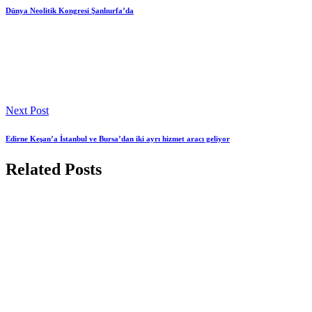
Dünya Neolitik Kongresi Şanlıurfa’da
Next Post
Edirne Keşan’a İstanbul ve Bursa’dan iki ayrı hizmet aracı geliyor
Related Posts