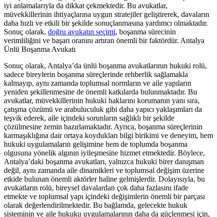
iyi anlamalarıyla da dikkat çekmektedir. Bu avukatlar,
müvekkillerinin ihtiyaçlarına uygun stratejiler geliştirerek, davaların
daha hızlı ve etkili bir şekilde sonuçlanmasına yardımcı olmaktadır.
Sonuç olarak,
doğru avukatın seçimi
, boşanma sürecinin
verimliliğini ve başarı oranını artıran önemli bir faktördür. Antalya
Ünlü Boşanma Avukatı
Sonuç olarak, Antalya’da ünlü boşanma avukatlarının hukuki rolü,
sadece bireylerin boşanma süreçlerinde rehberlik sağlamakla
kalmayıp, aynı zamanda toplumsal normların ve aile yapıların
yeniden şekillenmesine de önemli katkılarda bulunmaktadır. Bu
avukatlar, müvekkillerinin hukuki haklarını korumanın yanı sıra,
çatışma çözümü ve arabuluculuk gibi daha yapıcı yaklaşımları da
teşvik ederek, aile içindeki sorunların sağlıklı bir şekilde
çözülmesine zemin hazırlamaktadır. Ayrıca, boşanma süreçlerinin
karmaşıklığına dair ortaya koydukları bilgi birikimi ve deneyim, hem
hukuki uygulamaların gelişimine hem de toplumda boşanma
olgusuna yönelik algının iyileşmesine hizmet etmektedir. Böylece,
Antalya’daki boşanma avukatları, yalnızca hukuki birer danışman
değil, aynı zamanda aile dinamikleri ve toplumsal değişim üzerine
etkide bulunan önemli aktörler haline gelmişlerdir. Dolayısıyla, bu
avukatların rolü, bireysel davalardan çok daha fazlasını ifade
etmekte ve toplumsal yapı içindeki değişimlerin önemli bir parçası
olarak değerlendirilmektedir. Bu bağlamda, gelecekte hukuk
sisteminin ve aile hukuku uygulamalarının daha da güçlenmesi için,