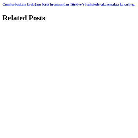
Cumhurbaşkanı Erdoğan: Kriz fırtınasından Türkiye’yi suhuletle çıkartmakta kararlıyız
Related Posts