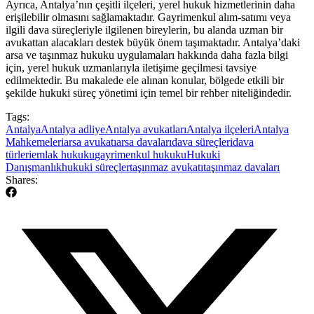
Ayrıca, Antalya’nın çeşitli ilçeleri, yerel hukuk hizmetlerinin daha
erişilebilir olmasını sağlamaktadır. Gayrimenkul alım-satımı veya
ilgili dava süreçleriyle ilgilenen bireylerin, bu alanda uzman bir
avukattan alacakları destek büyük önem taşımaktadır. Antalya’daki
arsa ve taşınmaz hukuku uygulamaları hakkında daha fazla bilgi
için, yerel hukuk uzmanlarıyla iletişime geçilmesi tavsiye
edilmektedir. Bu makalede ele alınan konular, bölgede etkili bir
şekilde hukuki süreç yönetimi için temel bir rehber niteliğindedir.
Tags:
Antalya
Antalya adliye
Antalya avukatları
Antalya ilçeleri
Antalya
Mahkemeleri
arsa avukatı
arsa davaları
dava süreçleri
dava
türleri
emlak hukuku
gayrimenkul hukuku
Hukuki
Danışmanlık
hukuki süreçler
taşınmaz avukatı
taşınmaz davaları
Shares: