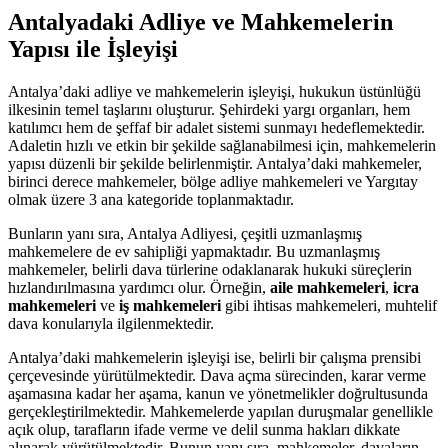
Antalyadaki Adliye ve Mahkemelerin
Yapısı ile İşleyişi
Antalya’daki adliye ve mahkemelerin işleyişi, hukukun üstünlüğü
ilkesinin temel taşlarını oluşturur. Şehirdeki yargı organları, hem
katılımcı hem de şeffaf bir adalet sistemi sunmayı hedeflemektedir.
Adaletin hızlı ve etkin bir şekilde sağlanabilmesi için, mahkemelerin
yapısı düzenli bir şekilde belirlenmiştir. Antalya’daki mahkemeler,
birinci derece mahkemeler, bölge adliye mahkemeleri ve Yargıtay
olmak üzere 3 ana kategoride toplanmaktadır.
Bunların yanı sıra, Antalya Adliyesi, çeşitli uzmanlaşmış
mahkemelere de ev sahipliği yapmaktadır. Bu uzmanlaşmış
mahkemeler, belirli dava türlerine odaklanarak hukuki süreçlerin
hızlandırılmasına yardımcı olur. Örneğin,
aile mahkemeleri
,
icra
mahkemeleri
ve
iş mahkemeleri
gibi ihtisas mahkemeleri, muhtelif
dava konularıyla ilgilenmektedir.
Antalya’daki mahkemelerin işleyişi ise, belirli bir çalışma prensibi
çerçevesinde yürütülmektedir. Dava açma sürecinden, karar verme
aşamasına kadar her aşama, kanun ve yönetmelikler doğrultusunda
gerçekleştirilmektedir. Mahkemelerde yapılan duruşmalar genellikle
açık olup, tarafların ifade verme ve delil sunma hakları dikkate
alınarak yürütülmektedir. Bunun yanı sıra, mahkemeler, davaların