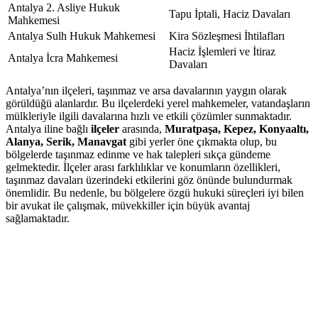
Antalya 2. Asliye Hukuk
Tapu İptali, Haciz Davaları
Mahkemesi
Antalya Sulh Hukuk Mahkemesi
Kira Sözleşmesi İhtilafları
Haciz İşlemleri ve İtiraz
Antalya İcra Mahkemesi
Davaları
Antalya’nın ilçeleri, taşınmaz ve arsa davalarının yaygın olarak
görüldüğü alanlardır. Bu ilçelerdeki yerel mahkemeler, vatandaşların
mülkleriyle ilgili davalarına hızlı ve etkili çözümler sunmaktadır.
Antalya iline bağlı
ilçeler
arasında,
Muratpaşa, Kepez, Konyaaltı,
Alanya, Serik, Manavgat
gibi yerler öne çıkmakta olup, bu
bölgelerde taşınmaz edinme ve hak talepleri sıkça gündeme
gelmektedir. İlçeler arası farklılıklar ve konumların özellikleri,
taşınmaz davaları üzerindeki etkilerini göz önünde bulundurmak
önemlidir. Bu nedenle, bu bölgelere özgü hukuki süreçleri iyi bilen
bir avukat ile çalışmak, müvekkiller için büyük avantaj
sağlamaktadır.