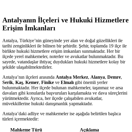
Antalyanın İlçeleri ve Hukuki Hizmetlere
Erişim İmkanları
Antalya, Türkiye’nin güneyinde yer alan ve doğal güzellikleri ile
tarihi zenginlikleri ile bilinen bir şehirdir. Şehir, toplamda 19 ilçe ile
birlikte hukuki hizmetlere erişim imkanları sunmaktadır. Her bir
ilçede yerel mahkemeler, noterler ve avukatlar bulunmaktadır. Bu
sayede, vatandaşlar ihtiyaç duydukları hukuki hizmetlere kolay bir
şekilde ulaşabilmektedirler.
Antalya’nın ilçeleri arasında
Antalya Merkez
,
Alanya
,
Demre
,
Serik
,
Kaş
,
Kemer
,
Finike
ve
Elmalı
gibi önemli yerler
bulunmaktadır. Her ilçede bulunan mahkemeler, taşınmaz ve arsa
davaları gibi konularda başvuruları karşılamakta ve dava süreçlerini
yürütmektedir. Ayrıca, her ilçede çalışabilen avukatlar,
müvekkillerine hukuki danışmanlık yapmaktadır.
Antalya’daki adliye ve mahkemeler ise aşağıda belirtilen başlıca
türleri içermektedir:
Mahkeme Türü
Açıklama