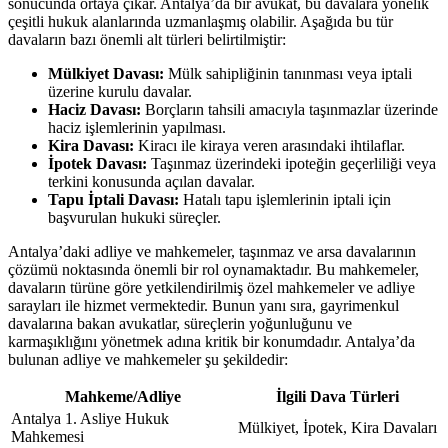
sonucunda ortaya çıkar. Antalya’da bir avukat, bu davalara yönelik
çeşitli hukuk alanlarında uzmanlaşmış olabilir. Aşağıda bu tür
davaların bazı önemli alt türleri belirtilmiştir:
Mülkiyet Davası:
Mülk sahipliğinin tanınması veya iptali
üzerine kurulu davalar.
Haciz Davası:
Borçların tahsili amacıyla taşınmazlar üzerinde
haciz işlemlerinin yapılması.
Kira Davası:
Kiracı ile kiraya veren arasındaki ihtilaflar.
İpotek Davası:
Taşınmaz üzerindeki ipoteğin geçerliliği veya
terkini konusunda açılan davalar.
Tapu İptali Davası:
Hatalı tapu işlemlerinin iptali için
başvurulan hukuki süreçler.
Antalya’daki adliye ve mahkemeler, taşınmaz ve arsa davalarının
çözümü noktasında önemli bir rol oynamaktadır. Bu mahkemeler,
davaların türüne göre yetkilendirilmiş özel mahkemeler ve adliye
sarayları ile hizmet vermektedir. Bunun yanı sıra, gayrimenkul
davalarına bakan avukatlar, süreçlerin yoğunluğunu ve
karmaşıklığını yönetmek adına kritik bir konumdadır. Antalya’da
bulunan adliye ve mahkemeler şu şekildedir:
Mahkeme/Adliye
İlgili Dava Türleri
Antalya 1. Asliye Hukuk
Mülkiyet, İpotek, Kira Davaları
Mahkemesi