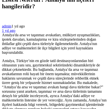
hangileridir?
admin
1 yıl ago
1 yıl ago
Antalya'da arsa ve taşınmaz avukatları, mülkiyet uyuşmazlıkları,
ipotek davaları, kamulaştırma ve kira sözleşmelerinden doğan
ihtilaflar gibi çeşitli dava türleriyle ilgilenmektedir. Antalya'nın
adliye ve mahkemeleri ile ilçe bilgileri için yerel kaynaklara
başvurulabilir.
Antalya, Türkiye’nin en gözde tatil destinasyonlarından biri
olmasının yanı sıra, gayrimenkul sektöründeki dinamikleriyle de
dikkat çekmektedir. Bu bağlamda, Antalya’da arsa ve taşınmaz
avukatlarının rolü hayati bir önem taşımakta; müvekkillerinin
haklarını savunmak ve çeşitli dava süreçlerinde rehberlik etmek
üzere geniş bir yelpazede hizmet sunmaktadırlar. Bu makalede,
“Antalya’da arsa ve taşınmaz avukatı hangi dava türlerine bakar?”
sorusuna yanıt ararken, taşınmaz ve arsa dava türlerinin tamamını
detaylı bir şekilde inceleyecek, ayrıca Antalya’daki adliye ve
mahkemelerin listesine de yer vereceğiz. Aynı zamanda, Antalya’nın
ilçeleri hakkında bilgi vererek, bölgedeki gayrimenkul işlemlerinde
dikkate alınması gereken hukuki çerçeveleri ortaya koyacağız.