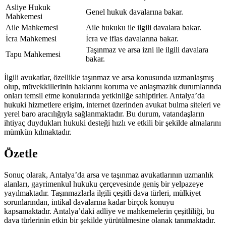
Asliye Hukuk
Genel hukuk davalarına bakar.
Mahkemesi
Aile Mahkemesi
Aile hukuku ile ilgili davalara bakar.
İcra Mahkemesi
İcra ve iflas davalarına bakar.
Taşınmaz ve arsa izni ile ilgili davalara
Tapu Mahkemesi
bakar.
İlgili avukatlar, özellikle taşınmaz ve arsa konusunda uzmanlaşmış
olup, müvekkillerinin haklarını koruma ve anlaşmazlık durumlarında
onları temsil etme konularında yetkinliğe sahiptirler. Antalya’da
hukuki hizmetlere erişim, internet üzerinden avukat bulma siteleri ve
yerel baro aracılığıyla sağlanmaktadır. Bu durum, vatandaşların
ihtiyaç duydukları hukuki desteği hızlı ve etkili bir şekilde almalarını
mümkün kılmaktadır.
Özetle
Sonuç olarak, Antalya’da arsa ve taşınmaz avukatlarının uzmanlık
alanları, gayrimenkul hukuku çerçevesinde geniş bir yelpazeye
yayılmaktadır. Taşınmazlarla ilgili çeşitli dava türleri, mülkiyet
sorunlarından, intikal davalarına kadar birçok konuyu
kapsamaktadır. Antalya’daki adliye ve mahkemelerin çeşitliliği, bu
dava türlerinin etkin bir şekilde yürütülmesine olanak tanımaktadır.