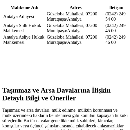
Mahkeme Adı
Adres
İletişim
Güzeloba Mahallesi, 07200
(0242) 249
Antalya Adliyesi
Muratpaşa/Antalya
54 00
Antalya Sulh Hukuk
Güzeloba Mahallesi, 07200
(0242) 249
Mahkemesi
Muratpaşa/Antalya
45 00
Antalya Asliye Hukuk
Güzeloba Mahallesi, 07200
(0242) 249
Mahkemesi
Muratpaşa/Antalya
46 00
Taşınmaz ve Arsa Davalarına İlişkin
Detaylı Bilgi ve Öneriler
Taşınmaz ve arsa davaları, mülk edinme, mülkün korunması ve
mülk üzerindeki hakların belirlenmesi gibi konuları kapsayan hukuki
süreçlerdir. Bu tür davalar genellikle mülk sahipleri, kiracılar,
komşular veya üçüncü şahıslar arasında çıkabilecek anlaşmazlıklar