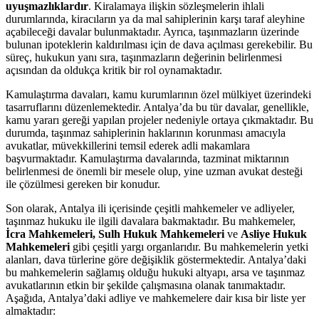
uyuşmazlıklardır
. Kiralamaya ilişkin sözleşmelerin ihlali
durumlarında, kiracıların ya da mal sahiplerinin karşı taraf aleyhine
açabileceği davalar bulunmaktadır. Ayrıca, taşınmazların üzerinde
bulunan ipoteklerin kaldırılması için de dava açılması gerekebilir. Bu
süreç, hukukun yanı sıra, taşınmazların değerinin belirlenmesi
açısından da oldukça kritik bir rol oynamaktadır.
Kamulaştırma davaları, kamu kurumlarının özel mülkiyet üzerindeki
tasarruflarını düzenlemektedir. Antalya’da bu tür davalar, genellikle,
kamu yararı gereği yapılan projeler nedeniyle ortaya çıkmaktadır. Bu
durumda, taşınmaz sahiplerinin haklarının korunması amacıyla
avukatlar, müvekkillerini temsil ederek adli makamlara
başvurmaktadır. Kamulaştırma davalarında, tazminat miktarının
belirlenmesi de önemli bir mesele olup, yine uzman avukat desteği
ile çözülmesi gereken bir konudur.
Son olarak, Antalya ili içerisinde çeşitli mahkemeler ve adliyeler,
taşınmaz hukuku ile ilgili davalara bakmaktadır. Bu mahkemeler,
İcra Mahkemeleri, Sulh Hukuk Mahkemeleri
ve
Asliye Hukuk
Mahkemeleri
gibi çeşitli yargı organlarıdır. Bu mahkemelerin yetki
alanları, dava türlerine göre değişiklik göstermektedir. Antalya’daki
bu mahkemelerin sağlamış olduğu hukuki altyapı, arsa ve taşınmaz
avukatlarının etkin bir şekilde çalışmasına olanak tanımaktadır.
Aşağıda, Antalya’daki adliye ve mahkemelere dair kısa bir liste yer
almaktadır: