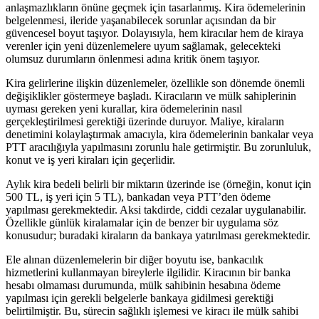
anlaşmazlıkların önüne geçmek için tasarlanmış. Kira ödemelerinin
belgelenmesi, ileride yaşanabilecek sorunlar açısından da bir
güvencesel boyut taşıyor. Dolayısıyla, hem kiracılar hem de kiraya
verenler için yeni düzenlemelere uyum sağlamak, gelecekteki
olumsuz durumların önlenmesi adına kritik önem taşıyor.
Kira gelirlerine ilişkin düzenlemeler, özellikle son dönemde önemli
değişiklikler göstermeye başladı. Kiracıların ve mülk sahiplerinin
uyması gereken yeni ‌kurallar, kira ödemelerinin nasıl​
gerçekleştirilmesi gerektiği üzerinde duruyor. Maliye,‌ kiraların
denetimini kolaylaştırmak amacıyla, kira ödemelerinin bankalar veya
PTT aracılığıyla yapılmasını zorunlu hale getirmiştir. Bu zorunluluk,
konut ve iş yeri kiraları için geçerlidir.
Aylık kira bedeli belirli bir miktarın üzerinde ise (örneğin, konut için
500‌ TL, iş yeri için ⁤5 TL), bankadan veya PTT’den ödeme
yapılması gerekmektedir. Aksi takdirde, ‍ciddi ‌cezalar⁢ uygulanabilir.
Özellikle günlük kiralamalar için de benzer bir uygulama söz
konusudur; buradaki kiraların da bankaya yatırılması gerekmektedir.
Ele alınan düzenlemelerin bir diğer boyutu ise,⁣ bankacılık
hizmetlerini kullanmayan bireylerle ilgilidir.​ Kiracının bir banka
hesabı ⁢olmaması durumunda, mülk sahibinin hesabına ödeme
yapılması için gerekli belgelerle ‍bankaya gidilmesi gerektiği
belirtilmiştir. Bu, sürecin sağlıklı işlemesi⁢ ve kiracı⁢ ile mülk sahibi