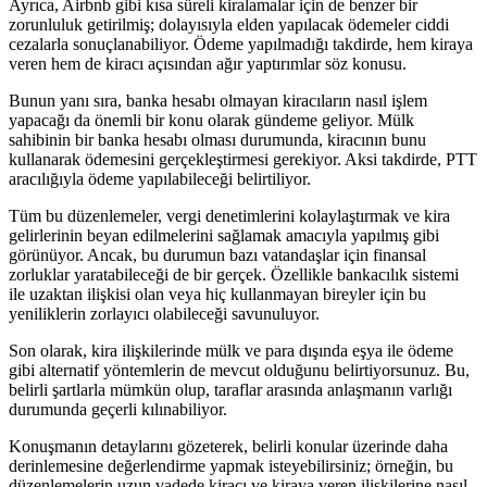
Ayrıca, Airbnb gibi kısa süreli kiralamalar için de benzer bir
zorunluluk getirilmiş; dolayısıyla elden yapılacak ödemeler ciddi
cezalarla sonuçlanabiliyor. Ödeme ⁣yapılmadığı takdirde, hem kiraya‌
veren hem de kiracı ‌açısından ağır yaptırımlar⁢ söz konusu.
Bunun yanı sıra, banka‌ hesabı olmayan kiracıların nasıl işlem⁣
yapacağı da önemli bir konu olarak gündeme geliyor. Mülk
sahibinin bir banka hesabı olması durumunda, kiracının bunu
kullanarak ödemesini gerçekleştirmesi gerekiyor. Aksi takdirde, ​PTT
aracılığıyla ödeme yapılabileceği belirtiliyor. ⁤
Tüm bu düzenlemeler, vergi‌ denetimlerini ‌kolaylaştırmak ve kira
gelirlerinin beyan edilmelerini sağlamak amacıyla yapılmış ⁤gibi
görünüyor. Ancak, bu durumun ‌bazı vatandaşlar için finansal
zorluklar yaratabileceği de ⁢bir gerçek. Özellikle bankacılık sistemi
ile uzaktan ilişkisi olan veya hiç kullanmayan bireyler‍ için bu
yeniliklerin zorlayıcı olabileceği savunuluyor.
Son olarak, kira ilişkilerinde⁤ mülk ​ve para dışında eşya ile ödeme
gibi alternatif yöntemlerin de mevcut olduğunu belirtiyorsunuz. Bu,
belirli⁣ şartlarla mümkün olup, taraflar arasında anlaşmanın varlığı
durumunda geçerli kılınabiliyor.
Konuşmanın detaylarını gözeterek, belirli konular üzerinde daha
derinlemesine değerlendirme yapmak ⁣isteyebilirsiniz; örneğin, bu
düzenlemelerin uzun⁢ vadede kiracı ve kiraya veren ilişkilerine nasıl