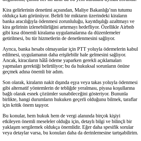
Kira​ gelirlerinin denetimi açısından, Maliye Bakanlığı’nın tutumu
oldukça katı görünüyor. Belirli bir miktarın⁢ üzerindeki kiraların
banka aracılığıyla ödenmesi zorunluluğu, kayıtdışılığı azaltmayı‍ ve
kira gelirinin izlenebilirliğini artırmayı hedefliyor. Özellikle Airbnb
gibi kısa dönemli kiralama uygulamalarına da düzenlemeler
getirilmesi, bu tür hizmetlerin de denetlenmesini sağlıyor.
Ayrıca, banka⁣ hesabı olmayanlar için PTT yoluyla⁢ ödemelerin⁣ kabul
edilmesi, uygulamanın daha erişilebilir hale‌ gelmesini sağlıyor.
Ancak, kiracıların hâlâ ödeme yaparken gerekli ‍açıklamaları
yapmaları gerektiği belirtiliyor; bu da hukuksal sorunların önüne
‍geçmek adına önemli bir adım.
Son olarak, kiraların nakit dışında eşya veya takas yoluyla ödenmesi
​gibi alternatif‌ yöntemlerin⁣ de tebliğde yeralması, piyasa koşullarına
‌bağlı olarak esnek çözümler sunabileceğini gösteriyor. Bununla
birlikte, hangi durumların​ hukuken geçerli olduğunu bilmek, taraflar
için kritik önem taşıyor.
Bu konular, hem hukuk hem de vergi alanında birçok kişiyi
etkileyen önemli⁣ meseleler olduğu için, detaylı bilgi ve bilinçli bir
yaklaşım ​sergilemek oldukça önemlidir. Eğer‌ daha spesifik sorular
veya detaylar varsa, bu konuları daha da derinlemesine tartışabilirim.