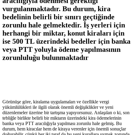
aracılığıyla ödenmesi gerektiği
vurgulanmaktadır. Bu durum,⁤ kira
bedelinin belirli bir sınırı geçtiğinde
zorunlu hale gelmektedir. İş yerleri için
herhangi bir miktar, konut kiraları için
ise 500 ⁤TL üzerindeki bedeller için‌ banka
veya PTT yoluyla ödeme yapılmasının
zorunluluğu bulunmaktadır
Görünüşe göre, kiralama ‍uygulamaları ve özellikle vergi
yükümlülükleri ile ilgili ‌olarak ‌önemli değişiklikler ve yeni
düzenlemeler üzerine bir tartışma​ yapıyorsunuz. Anlaşılan o ki, son
tebliğle birlikte belirli bir miktarın üzerindeki kira ödemelerinin
⁣banka veya PTT aracılığıyla yapılması ​zorunlu hale⁤ gelmiş. Bu
durum, hem kiracılar hem de kiraya verenler için önemli sonuçlar
‍doğurabilir, çünkü ⁤her iki taraf da bu yeni kurallara uymak zorunda.