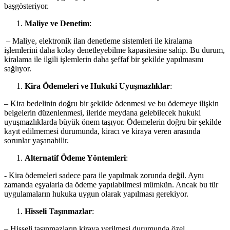
‍başgösteriyor.
Maliye ve Denetim
:
⁣ – ​Maliye, elektronik ilan denetleme sistemleri ile kiralama
işlemlerini daha kolay​ denetleyebilme kapasitesine sahip. Bu durum,
kiralama ile ilgili‍ işlemlerin daha şeffaf bir ‍şekilde yapılmasını
sağlıyor.
Kira Ödemeleri ve Hukuki Uyuşmazlıklar
:
– Kira bedelinin⁤ doğru ⁤bir şekilde ⁤ödenmesi ve bu ödemeye ilişkin
belgelerin düzenlenmesi, ⁢ileride meydana gelebilecek hukuki
uyuşmazlıklarda büyük​ önem taşıyor. Ödemelerin doğru bir şekilde
kayıt edilmemesi durumunda, kiracı ve kiraya veren arasında
sorunlar yaşanabilir.
Alternatif Ödeme Yöntemleri
:
-​ Kira⁢ ödemeleri sadece para​ ile yapılmak zorunda değil. Aynı
zamanda ⁣eşyalarla ⁤da ödeme yapılabilmesi mümkün. Ancak ⁣bu tür
uygulamaların hukuka uygun olarak yapılması gerekiyor.
Hisseli Taşınmazlar
:
– Hisseli ⁤taşınmazların ⁢kiraya verilmesi durumunda özel