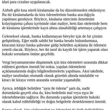
idari‌ para cezaları uygulanacak.
Airbnb gibi kısa süreli kiralamalar da bu düzenlemeden etkileniyor.
Bu tür kiralamalarda ‌da kira​ ödemelerinin banka aracılığıyla
yapılması gerekiyor. Böylece, kiralama sürecinin denetimini
kolaylaştırma çabası içerisinde olan maliye, hem ilan sitelerinde hem
de kiralama işlemlerinde kayıt altına alınabilirliği ⁤artırmaya çalışıyor.
Geleneksel olarak, banka kullanmayan bireyler için⁣ de bir çözüm
geliştirilmiş. Eğer ​mülk sahibi⁢ bir ⁣banka hesabı bulundurmasa,
kiracının kirayı banka şubesine‍ gidip belirtilen açıklama ile ödemesi
yeterli olacak. Böylece, her iki taraf da kayıtlı bir işlem yaparak olası
hukuki sorunların önüne geçebilir.
Vergi beyannamesine düşmemek⁤ için kira ‍ödemeleri sırasında dikkat
edilmesi gereken önemli bir nokta, yapılan⁢ ödemelerin
açıklamalarında doğru⁢ bilgilendirmelerin yapılması. Aksi takdirde,
maliye tarafından otomatik olarak gözetim altında tutulabilir ve
kiracı ile ​kiraya veren arasında sorunlar yaşanabilir.
Ayrıca, tebliğde belirtilen “aynı ile ödeme” şartı da,⁢ nadir
durumlarda geçerli olsa da,⁢ kira bedelinin mal veya eşya ‍ile
ödenebilmesini sağlıyor. Bu⁣ durumda yapılan işlemlerin hukuki
olarak kabul edilebilirliği ve ⁢doğru belgelerle​ desteklenmesi önemli.
Sonuç olarak, kira sözleşmeleri‍ ve⁤ ödemeleri‍ ile ilgili değişiklikler,​