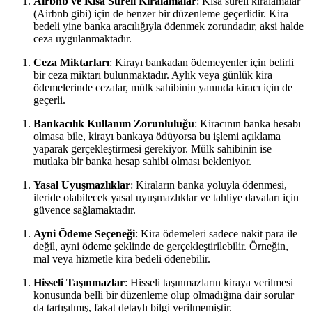
Airbnb ve Kısa Süreli⁤ Kiralamalar
: Kısa süreli kiralamalar‌
(Airbnb gibi)⁢ için de benzer bir ⁣düzenleme geçerlidir. ​Kira
bedeli yine banka ⁤aracılığıyla ödenmek zorundadır, ⁤aksi halde
ceza uygulanmaktadır.
Ceza Miktarları
: Kirayı bankadan⁢ ödemeyenler için belirli
bir ceza miktarı bulunmaktadır. Aylık​ veya ‌günlük kira
ödemelerinde cezalar, mülk sahibinin yanında kiracı için de
geçerli.
Bankacılık ‌Kullanım Zorunluluğu
: ‌Kiracının banka hesabı
olmasa bile, kirayı ‍bankaya ödüyorsa⁣ bu işlemi açıklama
yaparak gerçekleştirmesi gerekiyor. Mülk ‌sahibinin ise
mutlaka bir banka hesap sahibi olması bekleniyor.
Yasal Uyuşmazlıklar
: Kiraların banka yoluyla ödenmesi,
ileride olabilecek yasal uyuşmazlıklar ve tahliye davaları için​
güvence sağlamaktadır.
Ayni Ödeme ​Seçeneği
: Kira ödemeleri sadece nakit para ile⁣
değil, ayni ödeme şeklinde de ​gerçekleştirilebilir. Örneğin,
‍mal veya hizmetle kira bedeli ödenebilir.
Hisseli Taşınmazlar
: Hisseli taşınmazların kiraya ‍verilmesi
konusunda ‍belli‌ bir düzenleme olup olmadığına dair sorular
da ⁢tartışılmış, fakat detaylı bilgi verilmemiştir.