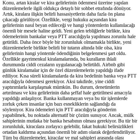
Konu, artan kiralar ve kira gelirlerinin ödenmesi üzerine yapılan
düzenlemelerle ilgili oldukça detaylı bir sohbet etrafında dönüyor.
Artık, kiralara ilişkin belirli hassasiyetlerin daha fazla ön plana
çıkacağı görülüyor. Özellikle, vergi hukuku açısından kira
gelirlerinin nasıl beyan edileceği ve hangi yöntemlerin kullanılacağı
önemli bir mesele haline geldi. Yeni gelen tebliğlerle birlikte, kira
ödemelerinin bankalar veya PTT aracılığıyla yapılması zorunlu hale
getirildi. Daha önce böyle bir zorunluluk olmamakla birlikte, yeni
düzenlemelerle birlikte belirli bir tutarın altında bile olsa, kira
gelirlerinin hangi yöntemle ödendiğinin belgelenmesi şart oldu.
Özellikle gayrimenkul kiralamalarında, bu kuralların ihlali
durumunda ciddi cezaların uygulanacağı belirtildi. Airbnb gibi
günlük kiralamalar için de özel düzenlemelerin yapıldığı ifade
ediliyor. Kısa süreli kiralamalarda da kira bedelinin banka veya PTT
aracılığıyla ödenmesi gerekiyor. Aksi takdirde, yine ciddi
yaptırımlarla karşılaşmak mümkün. Bu durum, denetimlerin
artırılması ve kira gelirlerinin daha şeffaf hale getirilmesi amacıyla
yapıldığı anlaşılıyor. Banka kullanmayan veya bu tür işlemlerde
zorluk çeken insanlar için bazı esnekliklerin sağlandığı da
söyleniyor. Kira ödemeleri için PTT aracılığıyla gönderim
yapabilmek, bu noktada alternatif bir çözüm sunuyor. Ancak, mülk
sahiplerinin mutlaka bir banka hesabının olması gerekiyor. Bu tür bir
zorunluluk, kiracılara zorlayıcı gelebilir, fakat hukuki belirsizlikleri
ortadan kaldırma açısından önemli bir adım olarak değerlendiriliyor.
Tüm bu düzenlemeler, kiracılar ve mal sahipleri arasında olası