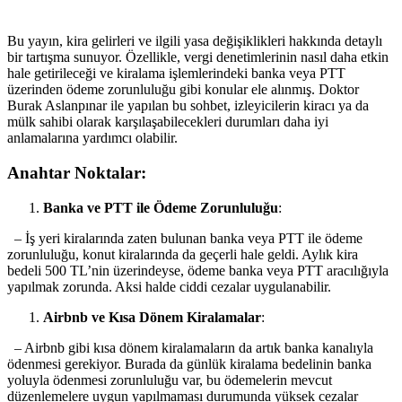
Bu yayın, kira gelirleri ve​ ilgili ​yasa değişiklikleri hakkında detaylı
bir tartışma‍ sunuyor. ‌Özellikle,​ vergi ⁢denetimlerinin nasıl ⁣daha etkin
hale ⁢getirileceği ve kiralama işlemlerindeki banka veya PTT⁣
üzerinden ödeme zorunluluğu gibi‌ konular ele alınmış. Doktor
Burak Aslanpınar⁢ ile yapılan bu sohbet, izleyicilerin kiracı ya da
mülk sahibi olarak karşılaşabilecekleri durumları daha iyi
anlamalarına yardımcı olabilir.
Anahtar Noktalar:
Banka ve PTT ile Ödeme Zorunluluğu
:
⁤ ‌ – İş yeri kiralarında zaten⁣ bulunan banka veya PTT ile‌ ödeme
zorunluluğu, konut ⁢kiralarında da geçerli hale ‍geldi. Aylık kira
bedeli​ 500 TL’nin üzerindeyse, ödeme ⁣banka veya⁢ PTT aracılığıyla
yapılmak zorunda. Aksi⁢ halde ciddi cezalar uygulanabilir.
Airbnb ve Kısa ⁢Dönem Kiralamalar
:
​ ‍⁤ – Airbnb gibi kısa dönem kiralamaların da ⁢artık banka kanalıyla
ödenmesi gerekiyor. Burada da günlük kiralama bedelinin banka
yoluyla ödenmesi⁣ zorunluluğu var, bu ödemelerin mevcut
düzenlemelere uygun yapılmaması durumunda yüksek cezalar