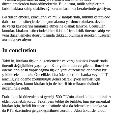
düzenlemelerden ⁤bahsedilmektedir. Bu durum, mülk sahiplerinin
farklı ​haklara ⁤sahip olabileceği kavramlarını da beraberinde getiriyor.
Bu düzenlemeler, kiracıların ve mülk sahiplerinin, ⁢hukuki çerçevede
⁣daha⁣ sorunlu​ süreçlerden kaçınmalarına yardımcı olurken, devletin
de vergi kayıplarını⁤ minimize etmesine ⁣olanak tanıyor. Görüşülen ​
konular, kiralama sürecindeki her iki taraf için kritik öneme sahip⁣ ve
yeni düzenlemeler doğrultusunda⁢ dikkatli olunması gereken⁣ hususlar
arasında ⁢yer alıyor. ‌
In conclusion
Tabii ki, kiralara ilişkin düzenlemeler ve⁢ vergi hukuku konularında
önemli değişiklikler yaşanıyor. Kira gelirlerinin vergilendirilmesi ve
ödemelerin nasıl yapılacağına ilişkin yeni düzenlemeler detaylı bir
şekilde ele alınmalı. Öncelikle, kira ödemelerinde ​banka veya PTT
aracılığıyla ödeme zorunluluğu genel olarak işyeri kiraları için
zorunluyken, konut kiraları için de belirli bir miktarın üstünde
geçerli ⁤hale geldi.
Daha önceki düzenlemesi gereği, 500 TL’nin ​altındaki konut kiraları
elden ‌ödenebiliyordu. Fakat yeni tebliğ ile birlikte, tüm⁢ gayrimenkul
kiraları için, belirli bir tutarın üstünde olsa da ödemelerin banka ya
da⁤ PTT üzerinden gerçekleştirilmesi ⁢zorunlu. Aksi takdirde, ciddi