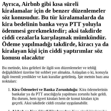
Ayrıca, Airbnb gibi kısa ⁣süreli
kiralamalar​ için de benzer düzenlemeler
söz konusudur. Bu‍ tür kiralamalarda da
kira bedelinin banka veya⁤ PTT yoluyla
ödenmesi gerekmektedir; aksi takdirde
‌ciddi cezalarla‍ karşılaşmak mümkündür.
Ödeme yapılmadığı takdirde, kiracı ya da
kiralayan kişi için ciddi yaptırımlar ⁣söz
konusu olacaktır
Bu metinde, kira gelirleri ⁣ile ilgili son düzenlemeler ve‌ tebliğ
değişiklikleri üzerine bir sohbet yer almakta. Anlaşılan o ki, konuyla
ilgili önemli yenilikler ve ‍katı ​kurallar getirilmiş. İşte metnin bazı ana
noktaları:
Kira Ödemeleri ve⁢ Banka ‌Zorunluluğu
: Kira ödemelerinin
bankalar ya da ⁢PTT aracılığıyla yapılması zorunlu hale geldi.
Bu durum, hem işyeri kiraları hem⁤ de konut kiraları için⁣
geçerli. Aksi takdirde ciddi cezalar uygulanabilir.