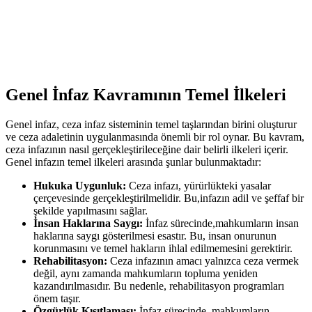
Genel İnfaz‌ Kavramının Temel ‍İlkeleri
Genel infaz, ceza infaz sisteminin temel taşlarından birini oluşturur
ve ceza⁢ adaletinin uygulanmasında önemli bir​ rol ‌oynar.​ Bu⁢ kavram,
ceza​ infazının ‌nasıl gerçekleştirileceğine dair belirli ilkeleri içerir.
⁢Genel ‍infazın temel ilkeleri arasında şunlar bulunmaktadır:
Hukuka Uygunluk:
⁤Ceza infazı, yürürlükteki yasalar
çerçevesinde gerçekleştirilmelidir. ⁤Bu,infazın​ adil‍ ve şeffaf bir
şekilde‍ yapılmasını sağlar.
İnsan Haklarına Saygı:
İnfaz sürecinde,mahkumların insan
haklarına saygı​ gösterilmesi esastır. ⁣Bu,‍ insan onurunun
korunmasını ve⁤ temel hakların ihlal edilmemesini gerektirir.
Rehabilitasyon:
Ceza infazının amacı yalnızca ceza vermek
değil, aynı zamanda mahkumların topluma yeniden
kazandırılmasıdır. Bu nedenle, rehabilitasyon programları​
önem ‍taşır.
Özgürlük Kısıtlaması:
İnfaz sürecinde, mahkumların