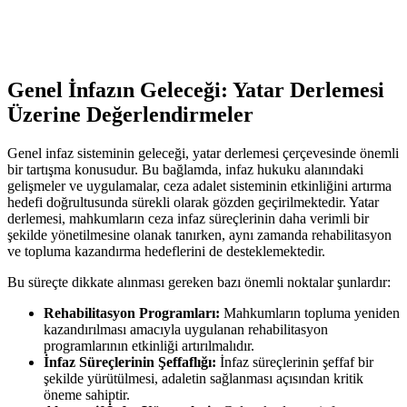
Genel İnfazın Geleceği: Yatar Derlemesi
Üzerine Değerlendirmeler
Genel infaz⁢ sisteminin geleceği, yatar derlemesi çerçevesinde ‌önemli‌
bir⁢ tartışma konusudur. Bu bağlamda, infaz hukuku alanındaki
gelişmeler ve uygulamalar, ceza adalet sisteminin etkinliğini artırma
hedefi ‍doğrultusunda sürekli olarak gözden geçirilmektedir.⁤ Yatar
derlemesi, ​mahkumların ceza infaz süreçlerinin daha verimli bir​
şekilde yönetilmesine olanak tanırken, aynı zamanda rehabilitasyon
ve topluma kazandırma hedeflerini‍ de desteklemektedir.
Bu süreçte dikkate ‌alınması gereken​ bazı‍ önemli‍ noktalar şunlardır:
Rehabilitasyon Programları:
Mahkumların topluma‍ yeniden
kazandırılması ​amacıyla uygulanan rehabilitasyon
programlarının etkinliği ⁤artırılmalıdır.
İnfaz Süreçlerinin Şeffaflığı:
İnfaz⁤ süreçlerinin şeffaf bir
şekilde yürütülmesi, adaletin sağlanması⁢ açısından kritik
öneme sahiptir.