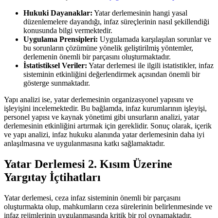
Hukuki Dayanaklar:
Yatar derlemesinin hangi yasal
düzenlemelere dayandığı,⁢ infaz süreçlerinin nasıl şekillendiği
konusunda bilgi vermektedir.
Uygulama Prensipleri:
Uygulamada karşılaşılan sorunlar ve
bu sorunların çözümüne yönelik geliştirilmiş ​yöntemler,
derlemenin önemli bir parçasını oluşturmaktadır.
İstatistiksel ⁢Veriler:
Yatar derlemesi‌ ile ilgili istatistikler, infaz
sisteminin ‍etkinliğini değerlendirmek açısından önemli bir
gösterge sunmaktadır.
Yapı analizi ise, yatar derlemesinin organizasyonel‍ yapısını ve⁢
işleyişini ⁢incelemektedir. Bu bağlamda, infaz ⁣kurumlarının işleyişi,​
personel yapısı ve kaynak yönetimi ​gibi unsurların analizi, yatar
derlemesinin​ etkinliğini ⁣artırmak ⁢için gereklidir. Sonuç‍ olarak, içerik
ve yapı analizi, infaz hukuku alanında yatar derlemesinin daha iyi
anlaşılmasına ve ‍uygulanmasına katkı⁣ sağlamaktadır.
Yatar Derlemesi 2. Kısım Üzerine
Yargıtay İçtihatları
Yatar derlemesi, ceza infaz sisteminin önemli bir parçasını
oluşturmakta olup, mahkumların ceza⁣ sürelerinin belirlenmesinde ve
infaz rejimlerinin uygulanmasında kritik bir rol⁢ oynamaktadır.