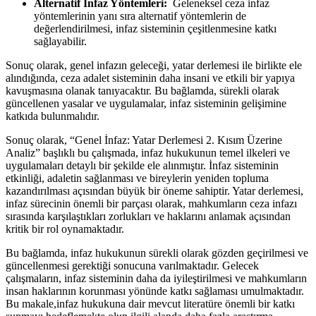
Alternatif İnfaz⁣ Yöntemleri:
⁢ Geleneksel ceza infaz
yöntemlerinin yanı sıra ⁣alternatif yöntemlerin⁣ de
değerlendirilmesi, infaz sisteminin çeşitlenmesine katkı
⁣sağlayabilir.
Sonuç olarak, genel infazın geleceği, yatar‌ derlemesi ile birlikte‍ ele
alındığında, ceza adalet sisteminin daha insani ve etkili ‍bir yapıya
kavuşmasına ‍olanak tanıyacaktır. Bu bağlamda, sürekli⁣ olarak
güncellenen yasalar⁤ ve uygulamalar, infaz sisteminin gelişimine⁤
katkıda bulunmalıdır.
Sonuç olarak, “Genel İnfaz: Yatar​ Derlemesi 2. Kısım Üzerine
Analiz” başlıklı ⁤bu çalışmada, infaz hukukunun temel ilkeleri ve
uygulamaları detaylı bir şekilde ele alınmıştır. ​İnfaz sisteminin
etkinliği, adaletin sağlanması ve bireylerin yeniden topluma
kazandırılması açısından‌ büyük bir​ öneme sahiptir. Yatar derlemesi,
infaz sürecinin önemli bir ⁢parçası olarak, ‍mahkumların ceza infazı
⁢sırasında karşılaştıkları ​zorlukları⁢ ve haklarını anlamak açısından
kritik bir rol oynamaktadır.
Bu bağlamda, infaz hukukunun sürekli olarak⁤ gözden geçirilmesi ​ve
güncellenmesi⁣ gerektiği sonucuna ‌varılmaktadır. Gelecek
çalışmaların, infaz sisteminin daha‍ da iyileştirilmesi ve mahkumların
insan haklarının korunması yönünde katkı sağlaması ⁢umulmaktadır.
Bu makale,infaz hukukuna dair mevcut literatüre önemli bir katkı