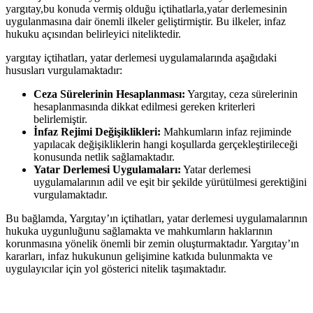
yargıtay,bu ‍konuda vermiş olduğu içtihatlarla,yatar⁣ derlemesinin
⁤uygulanmasına dair önemli ilkeler geliştirmiştir. ⁢Bu ilkeler, infaz
hukuku açısından belirleyici niteliktedir.
yargıtay içtihatları, yatar derlemesi uygulamalarında aşağıdaki
hususları vurgulamaktadır:
Ceza Sürelerinin Hesaplanması:
Yargıtay, ceza sürelerinin
hesaplanmasında dikkat edilmesi‌ gereken kriterleri
belirlemiştir.
İnfaz Rejimi Değişiklikleri:
Mahkumların infaz rejiminde
yapılacak değişikliklerin hangi koşullarda gerçekleştirileceği
konusunda netlik sağlamaktadır.
Yatar Derlemesi‌ Uygulamaları:
Yatar ⁤derlemesi
uygulamalarının adil ve ​eşit bir‌ şekilde yürütülmesi gerektiğini
vurgulamaktadır.
Bu bağlamda, Yargıtay’ın içtihatları, yatar derlemesi uygulamalarının⁤
hukuka‍ uygunluğunu sağlamakta ve ⁢mahkumların haklarının
korunmasına⁤ yönelik önemli bir zemin oluşturmaktadır. Yargıtay’ın
kararları, infaz hukukunun⁣ gelişimine katkıda bulunmakta ve
uygulayıcılar için yol gösterici nitelik ⁤taşımaktadır.