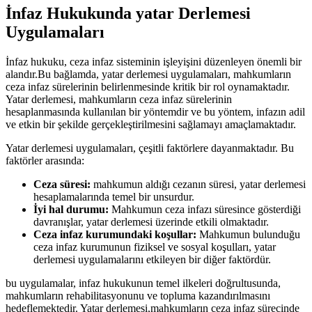
İnfaz Hukukunda yatar Derlemesi
Uygulamaları
İnfaz hukuku,⁤ ceza infaz sisteminin işleyişini düzenleyen önemli bir
alandır.Bu bağlamda, yatar derlemesi uygulamaları, mahkumların
ceza infaz sürelerinin belirlenmesinde kritik bir⁤ rol oynamaktadır.
Yatar derlemesi, mahkumların ceza infaz sürelerinin
hesaplanmasında kullanılan bir yöntemdir ve bu yöntem, ⁣infazın adil
ve etkin bir şekilde gerçekleştirilmesini sağlamayı amaçlamaktadır.
Yatar derlemesi uygulamaları, çeşitli faktörlere dayanmaktadır. Bu
faktörler ‍arasında:
Ceza süresi:
mahkumun aldığı ​cezanın süresi,⁣ yatar derlemesi
‌hesaplamalarında temel bir unsurdur.
İyi hal ⁣durumu:
Mahkumun ceza infazı süresince gösterdiği
davranışlar, yatar derlemesi üzerinde​ etkili olmaktadır.
Ceza ​infaz⁢ kurumundaki koşullar:
Mahkumun bulunduğu
ceza infaz kurumunun fiziksel ve​ sosyal koşulları, yatar
derlemesi uygulamalarını etkileyen bir diğer faktördür.
bu uygulamalar, infaz hukukunun ⁢temel⁣ ilkeleri⁤ doğrultusunda,​
mahkumların rehabilitasyonunu ve topluma kazandırılmasını
hedeflemektedir. Yatar derlemesi,mahkumların ceza infaz sürecinde