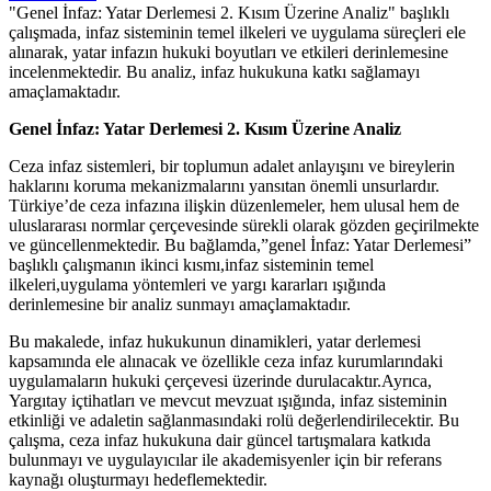
"Genel İnfaz: Yatar Derlemesi 2. Kısım Üzerine Analiz" başlıklı
çalışmada, infaz sisteminin temel ilkeleri ve uygulama süreçleri ele
alınarak, yatar infazın hukuki boyutları ve etkileri derinlemesine
incelenmektedir. Bu analiz, infaz hukukuna katkı sağlamayı
amaçlamaktadır.
Genel İnfaz:⁣ Yatar Derlemesi 2. Kısım ⁣Üzerine Analiz
Ceza infaz sistemleri, bir toplumun adalet anlayışını ve ‌bireylerin
haklarını ⁤koruma mekanizmalarını yansıtan önemli unsurlardır.
Türkiye’de ceza ​infazına ‍ilişkin düzenlemeler, hem ulusal hem de
uluslararası normlar çerçevesinde sürekli olarak gözden geçirilmekte
ve güncellenmektedir. Bu bağlamda,”genel İnfaz: Yatar Derlemesi”
başlıklı çalışmanın ikinci kısmı,infaz sisteminin temel
ilkeleri,uygulama yöntemleri ve yargı kararları ışığında
derinlemesine ⁢bir ‌analiz sunmayı amaçlamaktadır.
Bu makalede, infaz hukukunun dinamikleri, yatar derlemesi
‌kapsamında ele alınacak ve özellikle ceza infaz kurumlarındaki
uygulamaların ⁤hukuki çerçevesi üzerinde durulacaktır.Ayrıca,
Yargıtay⁤ içtihatları ve mevcut mevzuat ‌ışığında, infaz ‍sisteminin
etkinliği ve ⁤adaletin sağlanmasındaki rolü değerlendirilecektir.⁣ Bu
çalışma, ceza infaz hukukuna dair​ güncel tartışmalara katkıda
bulunmayı ve uygulayıcılar ile akademisyenler için bir⁣ referans
kaynağı oluşturmayı hedeflemektedir.