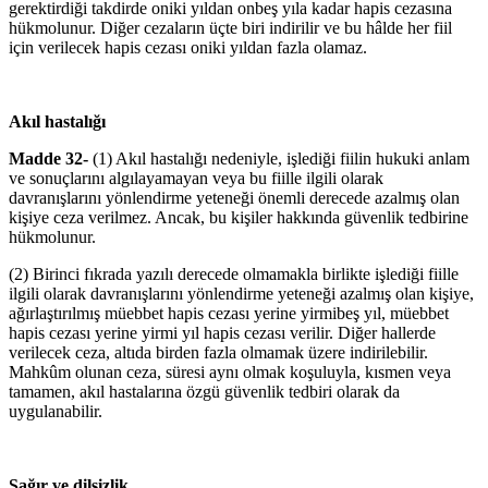
gerektirdiği takdirde oniki yıldan onbeş yıla kadar hapis cezasına
hükmolunur. Diğer cezaların üçte biri indirilir ve bu hâlde her fiil
için verilecek hapis cezası oniki yıldan fazla olamaz.
Akıl hastalığı
Madde 32-
(1) Akıl hastalığı nedeniyle, işlediği fiilin hukuki anlam
ve sonuçlarını algılayamayan veya bu fiille ilgili olarak
davranışlarını yönlendirme yeteneği önemli derecede azalmış olan
kişiye ceza verilmez. Ancak, bu kişiler hakkında güvenlik tedbirine
hükmolunur.
(2) Birinci fıkrada yazılı derecede olmamakla birlikte işlediği fiille
ilgili olarak davranışlarını yönlendirme yeteneği azalmış olan kişiye,
ağırlaştırılmış müebbet hapis cezası yerine yirmibeş yıl, müebbet
hapis cezası yerine yirmi yıl hapis cezası verilir. Diğer hallerde
verilecek ceza, altıda birden fazla olmamak üzere indirilebilir.
Mahkûm olunan ceza, süresi aynı olmak koşuluyla, kısmen veya
tamamen, akıl hastalarına özgü güvenlik tedbiri olarak da
uygulanabilir.
Sağır ve dilsizlik