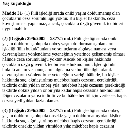
Yaş küçüklüğü
Madde 31-
(1) Fiili işlediği sırada oniki yaşını doldurmamış olan
çocukların ceza sorumluluğu yoktur. Bu kişiler hakkında, ceza
kovuşturması yapılamaz; ancak, çocuklara özgü güvenlik tedbirleri
uygulanabilir.
(2)
(Değişik: 29/6/2005 – 5377/5 md.)
Fiili işlediği sırada oniki
yaşını doldurmuş olup da onbeş yaşını doldurmamış olanların
işlediği fiilin hukukî anlam ve sonuçlarını algılayamaması veya
davranışlarını yönlendirme yeteneğinin yeterince gelişmemiş olması
hâlinde ceza sorumluluğu yoktur. Ancak bu kişiler hakkında
çocuklara özgü güvenlik tedbirlerine hükmolunur. İşlediği fiilin
hukukî anlam ve sonuçlarını algılama ve bu fiille ilgili olarak
davranışlarını yönlendirme yeteneğinin varlığı hâlinde, bu kişiler
hakkında suç, ağırlaştırılmış müebbet hapis cezasını gerektirdiği
takdirde oniki yıldan onbeş yıla; müebbet hapis cezasını gerektirdiği
takdirde dokuz yıldan onbir yıla kadar hapis cezasına hükmolunur.
Diğer cezaların yarısı indirilir ve bu hâlde her fiil için verilecek hapis
cezası yedi yıldan fazla olamaz.
(3)
(Değişik: 29/6/2005 – 5377/5 md.)
Fiili işlediği sırada onbeş
yaşını doldurmuş olup da onsekiz yaşını doldurmamış olan kişiler
hakkında suç, ağırlaştırılmış müebbet hapis cezasını gerektirdiği
takdirde onsekiz yıldan yirmidört yıla; müebbet hapis cezasını