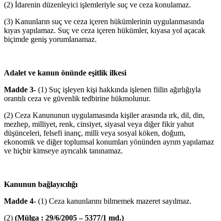
(2) İdarenin düzenleyici işlemleriyle suç ve ceza konulamaz.
(3) Kanunların suç ve ceza içeren hükümlerinin uygulanmasında
kıyas yapılamaz. Suç ve ceza içeren hükümler, kıyasa yol açacak
biçimde geniş yorumlanamaz.
Adalet ve kanun önünde eşitlik ilkesi
Madde 3-
(1) Suç işleyen kişi hakkında işlenen fiilin ağırlığıyla
orantılı ceza ve güvenlik tedbirine hükmolunur.
(2) Ceza Kanununun uygulamasında kişiler arasında ırk, dil, din,
mezhep, milliyet, renk, cinsiyet, siyasal veya diğer fikir yahut
düşünceleri, felsefi inanç, milli veya sosyal köken, doğum,
ekonomik ve diğer toplumsal konumları yönünden ayrım yapılamaz
ve hiçbir kimseye ayrıcalık tanınamaz.
Kanunun bağlayıcılığı
Madde 4-
(1) Ceza kanunlarını bilmemek mazeret sayılmaz.
(2)
(Mülga : 29/6/2005 – 5377/1 md.)