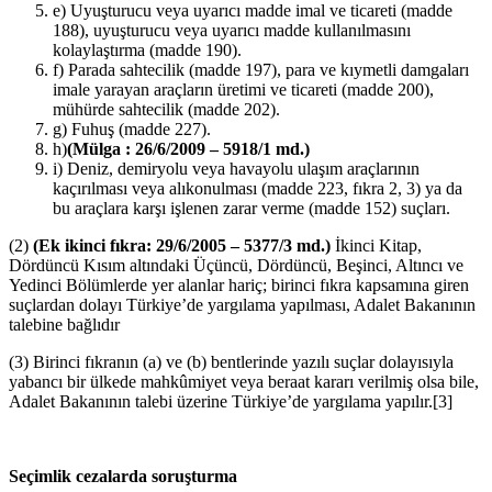
e) Uyuşturucu veya uyarıcı madde imal ve ticareti (madde
188), uyuşturucu veya uyarıcı madde kullanılmasını
kolaylaştırma (madde 190).
f) Parada sahtecilik (madde 197), para ve kıymetli damgaları
imale yarayan araçların üretimi ve ticareti (madde 200),
mühürde sahtecilik (madde 202).
g) Fuhuş (madde 227).
h)
(Mülga : 26/6/2009 – 5918/1 md.)
i) Deniz, demiryolu veya havayolu ulaşım araçlarının
kaçırılması veya alıkonulması (madde 223, fıkra 2, 3) ya da
bu araçlara karşı işlenen zarar verme (madde 152) suçları.
(2)
(Ek ikinci fıkra: 29/6/2005 – 5377/3 md.)
İkinci Kitap,
Dördüncü Kısım altındaki Üçüncü, Dördüncü, Beşinci, Altıncı ve
Yedinci Bölümlerde yer alanlar hariç; birinci fıkra kapsamına giren
suçlardan dolayı Türkiye’de yargılama yapılması, Adalet Bakanının
talebine bağlıdır
(3) Birinci fıkranın (a) ve (b) bentlerinde yazılı suçlar dolayısıyla
yabancı bir ülkede mahkûmiyet veya beraat kararı verilmiş olsa bile,
Adalet Bakanının talebi üzerine Türkiye’de yargılama yapılır.
[3]
Seçimlik cezalarda soruşturma