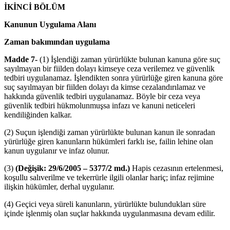
İKİNCİ BÖLÜM
Kanunun Uygulama Alanı
Zaman bakımından uygulama
Madde 7-
(1) İşlendiği zaman yürürlükte bulunan kanuna göre suç
sayılmayan bir fiilden dolayı kimseye ceza verilemez ve güvenlik
tedbiri uygulanamaz. İşlendikten sonra yürürlüğe giren kanuna göre
suç sayılmayan bir fiilden dolayı da kimse cezalandırılamaz ve
hakkında güvenlik tedbiri uygulanamaz. Böyle bir ceza veya
güvenlik tedbiri hükmolunmuşsa infazı ve kanuni neticeleri
kendiliğinden kalkar.
(2) Suçun işlendiği zaman yürürlükte bulunan kanun ile sonradan
yürürlüğe giren kanunların hükümleri farklı ise, failin lehine olan
kanun uygulanır ve infaz olunur.
(3)
(Değişik: 29/6/2005 – 5377/2 md.)
Hapis cezasının ertelenmesi,
koşullu salıverilme ve tekerrürle ilgili olanlar hariç; infaz rejimine
ilişkin hükümler, derhal uygulanır.
(4) Geçici veya süreli kanunların, yürürlükte bulundukları süre
içinde işlenmiş olan suçlar hakkında uygulanmasına devam edilir.