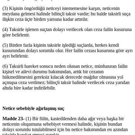
(3) Kişinin öngördüğü neticeyi istememesine karşın, neticenin
meydana gelmesi halinde bilinçli taksir vardır; bu halde taksirli suça
ilişkin ceza üçte birden yarısına kadar artırılır.
(4) Taksirle işlenen suçtan dolayı verilecek olan ceza failin kusuruna
göre belirlenir.
(5) Birden fazla kişinin taksirle işlediği suçlarda, herkes kendi
kusurundan dolayı sorumlu olur. Her failin cezası kusuruna göre ayrı
ayrı belirlenir.
(6) Taksirli hareket sonucu neden olunan netice, münhasıran failin
kişisel ve ailevi durumu bakımından, artık bir cezanın
hükmedilmesini gereksiz kılacak derecede mağdur olmasına yol
açmışsa ceza verilmez; bilinçli taksir halinde verilecek ceza yarıdan
altıda bire kadar indirilebilir.
Netice sebebiyle ağırlaşmış suç
Madde 23-
(1) Bir fiilin, kastedilenden daha ağır veya başka bir
neticenin oluşumuna sebebiyet vermesi halinde, kişinin bundan
dolayı sorumlu tutulabilmesi için bu netice bakımından en azından
taksirle hareket etmesi gerekir.