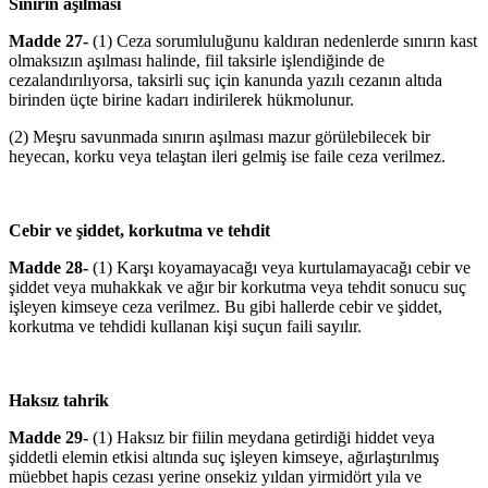
Sınırın aşılması
Madde 27-
(1) Ceza sorumluluğunu kaldıran nedenlerde sınırın kast
olmaksızın aşılması halinde, fiil taksirle işlendiğinde de
cezalandırılıyorsa, taksirli suç için kanunda yazılı cezanın altıda
birinden üçte birine kadarı indirilerek hükmolunur.
(2) Meşru savunmada sınırın aşılması mazur görülebilecek bir
heyecan, korku veya telaştan ileri gelmiş ise faile ceza verilmez.
Cebir ve şiddet, korkutma ve tehdit
Madde 28-
(1) Karşı koyamayacağı veya kurtulamayacağı cebir ve
şiddet veya muhakkak ve ağır bir korkutma veya tehdit sonucu suç
işleyen kimseye ceza verilmez. Bu gibi hallerde cebir ve şiddet,
korkutma ve tehdidi kullanan kişi suçun faili sayılır.
Haksız tahrik
Madde 29-
(1) Haksız bir fiilin meydana getirdiği hiddet veya
şiddetli elemin etkisi altında suç işleyen kimseye, ağırlaştırılmış
müebbet hapis cezası yerine onsekiz yıldan yirmidört yıla ve