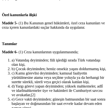
Özel kanunlarla ilişki
Madde 5-
(1) Bu Kanunun genel hükümleri, özel ceza kanunları ve
ceza içeren kanunlardaki suçlar hakkında da uygulanır.
Tanımlar
Madde 6-
(1) Ceza kanunlarının uygulanmasında;
a) Vatandaş deyiminden; fiili işlediği sırada Türk vatandaşı
olan kişi,
b) Çocuk deyiminden; henüz onsekiz yaşını doldurmamış kişi,
c) Kamu görevlisi deyiminden; kamusal faaliyetin
yürütülmesine atama veya seçilme yoluyla ya da herhangi bir
surette sürekli, süreli veya geçici olarak katılan kişi,
d) Yargı görevi yapan deyiminden; yüksek mahkemeler, adlî
ve idarîmahkemeler üye ve hakimleri ile Cumhuriyet savcısı
ve avukatlar,
[2]
e) Gece vakti deyiminden; güneşin batmasından bir saat sonra
başlayan ve doğmasından bir saat evvele kadar devam eden
zaman süresi,