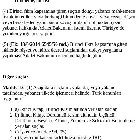
edilmemiş olması.
(4) Birinci fıkra kapsamına giren suçtan dolayı yabancı mahkemece
mahkûm edilen veya herhangi bir nedenle davası veya cezası düşen
veya beraat eden yahut suçu kovuşturulabilir olmaktan çıkan
yabancı hakkında Adalet Bakanının istemi üzerine Türkiye’de
yeniden yargılama yapılır.
(5)
(Ek: 18/6/2014-6545/56 md.)
Birinci fıkra kapsamına giren
hâllerde rüşvet ve nüfuz ticareti suçlarından dolayı yargılama
yapılması Adalet Bakanının istemine bağlı değildir.
Diğer suçlar
Madde 13-
(1) Aşağıdaki suçların, vatandaş veya yabancı
tarafından, yabancı ülkede işlenmesi halinde, Türk kanunları
uygulanır:
a) İkinci Kitap, Birinci Kısım altında yer alan suçlar.
b) İkinci Kitap, Dördüncü Kısım altındaki Üçüncü,
Dördüncü, Beşinci, Altıncı, Yedinci ve Sekizinci Bölümlerde
yer alan suçlar.
c) İşkence (madde 94, 95).
d) Çevrenin kasten kirletilmesi (madde 181).