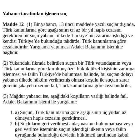
Yabancı tarafından işlenen suç
Madde
12-
(1) Bir yabancı, 13 üncü maddede yazılı suçlar dışında,
Türk kanunlarına göre aşağı sınırı en az bir yıl hapis cezasını
gerektiren bir suçu yabancı ülkede Türkiye’nin zararına işlediği ve
kendisi Türkiye’de bulunduğu takdirde, Türk kanunlarına göre
cezalandırılır. Yargılama yapılması Adalet Bakanının istemine
bağlıdır.
(2) Yukarıdaki fıkrada belirtilen suçun bir Türk vatandaşının veya
Türk kanunlarına göre kurulmuş özel hukuk tüzel kişisinin zararına
işlenmesi ve failin Türkiye’de bulunması halinde, bu suçtan dolayı
yabancı ülkede hüküm verilmemiş olması koşulu ile suçtan zarar
görenin şikayeti üzerine fail, Türk kanunlarına göre cezalandırılır.
(3) Mağdur yabancı ise, aşağıdaki koşulların varlığı halinde fail,
Adalet Bakanının istemi ile yargılanır:
a) Suçun, Türk kanunlarına göre aşağı sınırı üç yıldan az
olmayan hapis cezasını gerektirmesi.
b) Suçluların geri verilmesi anlaşmasının bulunmaması veya
geri verilme isteminin suçun işlendiği ülkenin veya failin
uyruğunda bulunduğu devletin hükûmeti tarafından kabul