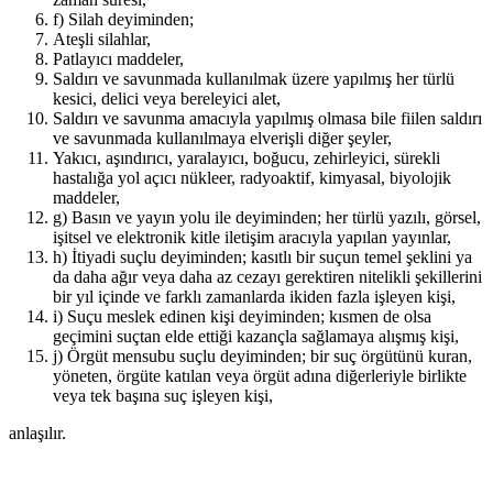
f) Silah deyiminden;
Ateşli silahlar,
Patlayıcı maddeler,
Saldırı ve savunmada kullanılmak üzere yapılmış her türlü
kesici, delici veya bereleyici alet,
Saldırı ve savunma amacıyla yapılmış olmasa bile fiilen saldırı
ve savunmada kullanılmaya elverişli diğer şeyler,
Yakıcı, aşındırıcı, yaralayıcı, boğucu, zehirleyici, sürekli
hastalığa yol açıcı nükleer, radyoaktif, kimyasal, biyolojik
maddeler,
g) Basın ve yayın yolu ile deyiminden; her türlü yazılı, görsel,
işitsel ve elektronik kitle iletişim aracıyla yapılan yayınlar,
h) İtiyadi suçlu deyiminden; kasıtlı bir suçun temel şeklini ya
da daha ağır veya daha az cezayı gerektiren nitelikli şekillerini
bir yıl içinde ve farklı zamanlarda ikiden fazla işleyen kişi,
i) Suçu meslek edinen kişi deyiminden; kısmen de olsa
geçimini suçtan elde ettiği kazançla sağlamaya alışmış kişi,
j) Örgüt mensubu suçlu deyiminden; bir suç örgütünü kuran,
yöneten, örgüte katılan veya örgüt adına diğerleriyle birlikte
veya tek başına suç işleyen kişi,
anlaşılır.