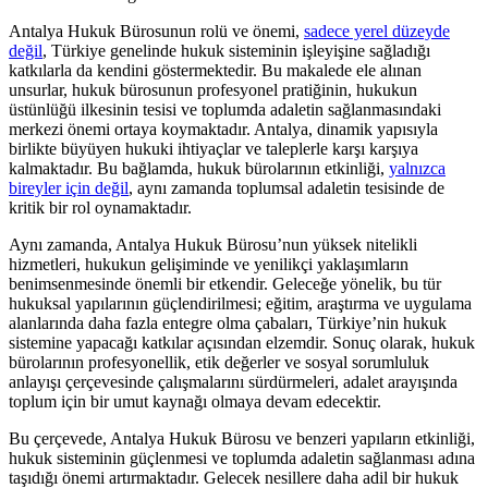
Antalya Hukuk Bürosunun rolü ve önemi,
sadece yerel düzeyde
değil
, Türkiye genelinde hukuk sisteminin işleyişine sağladığı
katkılarla da kendini göstermektedir. Bu makalede ele alınan
unsurlar, hukuk bürosunun profesyonel pratiğinin, hukukun
üstünlüğü ilkesinin tesisi ve toplumda adaletin sağlanmasındaki
merkezi önemi ortaya koymaktadır. Antalya, dinamik yapısıyla
birlikte büyüyen hukuki ihtiyaçlar ve taleplerle karşı karşıya
kalmaktadır. Bu bağlamda, hukuk bürolarının etkinliği,
yalnızca
bireyler için değil
, aynı zamanda toplumsal adaletin tesisinde de
kritik bir rol oynamaktadır.
Aynı zamanda, Antalya Hukuk Bürosu’nun yüksek nitelikli
hizmetleri, hukukun gelişiminde ve yenilikçi yaklaşımların
benimsenmesinde önemli bir etkendir. Geleceğe yönelik, bu tür
hukuksal yapılarının güçlendirilmesi; eğitim, araştırma ve uygulama
alanlarında daha fazla entegre olma çabaları, Türkiye’nin hukuk
sistemine yapacağı katkılar açısından elzemdir. Sonuç olarak, hukuk
bürolarının profesyonellik, etik değerler ve sosyal sorumluluk
anlayışı çerçevesinde çalışmalarını sürdürmeleri, adalet arayışında
toplum için bir umut kaynağı olmaya devam edecektir.
Bu çerçevede, Antalya Hukuk Bürosu ve benzeri yapıların etkinliği,
hukuk sisteminin güçlenmesi ve toplumda adaletin sağlanması adına
taşıdığı önemi artırmaktadır. Gelecek nesillere daha adil bir hukuk