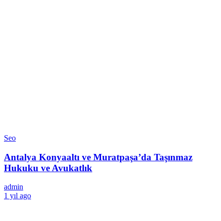
Seo
Antalya Konyaaltı ve Muratpaşa’da Taşınmaz
Hukuku ve Avukatlık
admin
1 yıl ago