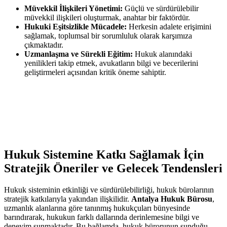
Müvekkil İlişkileri Yönetimi:
Güçlü ve sürdürülebilir
müvekkil ilişkileri oluşturmak, anahtar bir faktördür.
Hukuki Eşitsizlikle Mücadele:
Herkesin adalete erişimini
sağlamak, toplumsal bir sorumluluk olarak karşımıza
çıkmaktadır.
Uzmanlaşma ve Sürekli Eğitim:
Hukuk alanındaki
yenilikleri takip etmek, avukatların bilgi ve becerilerini
geliştirmeleri açısından kritik öneme sahiptir.
Hukuk Sistemine Katkı Sağlamak İçin
Stratejik Öneriler ve Gelecek Tendensleri
Hukuk sisteminin etkinliği ve sürdürülebilirliği, hukuk bürolarının
stratejik katkılarıyla yakından ilişkilidir.
Antalya Hukuk Bürosu
,
uzmanlık alanlarına göre tanınmış hukukçuları bünyesinde
barındırarak, hukukun farklı dallarında derinlemesine bilgi ve
deneyim sunmaktadır. Bu bağlamda, hukuk bürorunun sunduğu