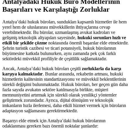
Antalyadaki Hukuk Büro Modellerinin
Başarıları ve Karşılaştığı Zorluklar
Antalya’daki hukuk büroları, sundukları kapsamlı hizmetler ile hem
yerel hem de uluslararası müvekkillerin ihtiyaçlarına cevap
verebilmektedir. Bu bürolar, uzmanlaşmış avukat kadroları ve
gelişmiş teknolojik altyapıları sayesinde,
hukuki sorunları hızlı ve
etkili bir şekilde çözme
noktasında önemli başarılar elde etmektedir.
Şehrin turistik cazibesi ve ticari potansiyeli, hukuk bürolarının
büyümesine katkıda bulunurken, aynı zamanda pek çok farklı
sektördeki müvekkil profiliyle de çeşitlilik sağlamaktadır.
Ancak, Antalya’daki hukuk büroları çeşitli
zorluklarla da karşı
karşıya kalmaktadır
. Bunlar arasında, rekabetin artması, hukuki
hizmetlerin kalitesinin standartizasyonu ve müvekkil beklentilerinin
sürekli değişimi bulunmaktadır. Hukuk büroları, her geçen gün daha
fazla sayıda avukatın sektöre katılmasıyla birlikte, müşteri
memnuniyetini artırmak için sürekli olarak yenilikçi yöntemler
geliştirmek zorundadır. Ayrıca, dijital dönüşüm ve teknolojik
imkanların hızla ilerlemesi, daha etkili hizmet vermek için büroların
adaptasyon sağlamasını gerektirmektedir.
Başarıyı elde etmek için Antalya’daki hukuk bürolarının
odaklanması gereken bazı önemli noktalar şunlardır: