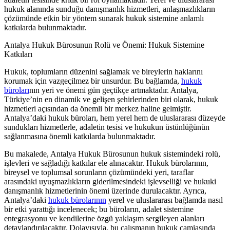
hukuk alanında sunduğu danışmanlık hizmetleri, anlaşmazlıkların
çözümünde etkin bir yöntem sunarak hukuk sistemine anlamlı
katkılarda bulunmaktadır.
Antalya Hukuk Bürosunun Rolü ve Önemi: Hukuk Sistemine
Katkıları
Hukuk, toplumların düzenini sağlamak ve bireylerin haklarını
korumak için vazgeçilmez bir unsurdur. Bu bağlamda,
hukuk
büroları
nın yeri ve önemi gün geçtikçe artmaktadır. Antalya,
Türkiye’nin en dinamik ve gelişen şehirlerinden biri olarak, hukuk
hizmetleri açısından da önemli bir merkez haline gelmiştir.
Antalya’daki hukuk büroları, hem yerel hem de uluslararası düzeyde
sundukları hizmetlerle, adaletin tesisi ve hukukun üstünlüğünün
sağlanmasına önemli katkılarda bulunmaktadır.
Bu makalede, Antalya Hukuk Bürosunun hukuk sistemindeki rolü,
işlevleri ve sağladığı katkılar ele alınacaktır. Hukuk bürolarının,
bireysel ve toplumsal sorunların çözümündeki yeri, taraflar
arasındaki uyuşmazlıkların giderilmesindeki işlevselliği ve hukuki
danışmanlık hizmetlerinin önemi üzerinde durulacaktır. Ayrıca,
Antalya’daki
hukuk bürolarının
yerel ve uluslararası bağlamda nasıl
bir etki yarattığı incelenecek; bu büroların, adalet sistemine
entegrasyonu ve kendilerine özgü yaklaşım sergileyen alanları
detaylandırılacaktır. Dolayısıyla, bu çalışmanın hukuk camiasında