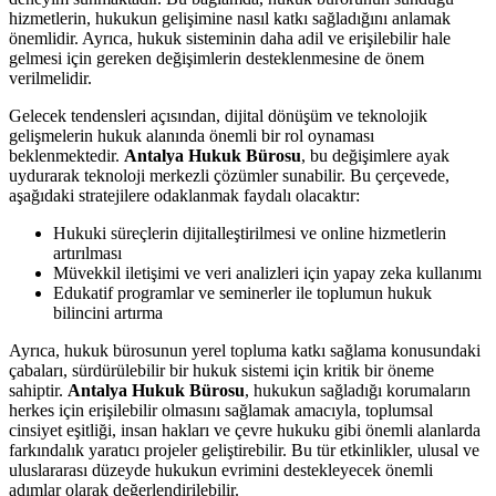
hizmetlerin, hukukun gelişimine nasıl katkı sağladığını anlamak
önemlidir. Ayrıca, hukuk sisteminin daha adil ve erişilebilir hale
gelmesi için gereken değişimlerin desteklenmesine de önem
verilmelidir.
Gelecek tendensleri açısından, dijital dönüşüm ve teknolojik
gelişmelerin hukuk alanında önemli bir rol oynaması
beklenmektedir.
Antalya Hukuk Bürosu
, bu değişimlere ayak
uydurarak teknoloji merkezli çözümler sunabilir. Bu çerçevede,
aşağıdaki stratejilere odaklanmak faydalı olacaktır:
Hukuki süreçlerin dijitalleştirilmesi ve online hizmetlerin
artırılması
Müvekkil iletişimi ve veri analizleri için yapay zeka kullanımı
Edukatif programlar ve seminerler ile toplumun hukuk
bilincini artırma
Ayrıca, hukuk bürosunun yerel topluma katkı sağlama konusundaki
çabaları, sürdürülebilir bir hukuk sistemi için kritik bir öneme
sahiptir.
Antalya Hukuk Bürosu
, hukukun sağladığı korumaların
herkes için erişilebilir olmasını sağlamak amacıyla, toplumsal
cinsiyet eşitliği, insan hakları ve çevre hukuku gibi önemli alanlarda
farkındalık yaratıcı projeler geliştirebilir. Bu tür etkinlikler, ulusal ve
uluslararası düzeyde hukukun evrimini destekleyecek önemli
adımlar olarak değerlendirilebilir.