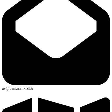
av@denizcankizil.tr