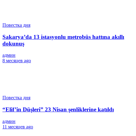
Повестка дня
Sakarya’da 13 istasyonlu metrobüs hattına akıllı
dokunuş
админ
8 месяцев ago
Повестка дня
“Elif’in Düşleri” 23 Nisan şenliklerine katıldı
админ
11 месяцев ago