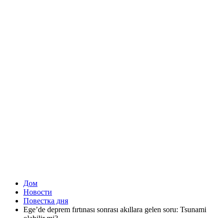
Дом
Новости
Повестка дня
Ege’de deprem fırtınası sonrası akıllara gelen soru: Tsunami