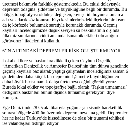
üretmesi bakımıyla farklılık göstermektedir. Bu etkisi dolayısıyla
depremin odağına, şiddetine ve büyüklüğüne bağlı bir durumda. Bu
bölge, topoğrafyası oldukça değişken, kıyı şeridi boyunca onlarca
ada ve adacık söz konusu. Kıyı kesimlerimizdeki ilçelerin bir kısmı
da iç körfezde bulunmak suretiyle korunaklı durumda. Geçmiş
kayıtları incelediğimizde düşük seviyeli su baskınlarının dışında
ülkemiz sınırlarında ciddi anlamda tsunamik etkileri olmadığını
görüyoruz” ifadelerini kullandı.
6’IN ALTINDAKİ DEPREMLER RİSK OLUŞTURMUYOR
Lokal etkilere ve baskınlara dikkati çeken Ceyhun Özçelik,
“Amerikan Denizcilik ve Atmosfer Dairesi’nin tüm dünya genelinde
geçmiş kayıtları baz alarak yaptığı çalışmaları incelediğimiz zaman 6
şiddetinden daha küçük bir depremin 1,5 metre büyüklüğünden
daha büyük bir tsunamik dalga üretemeyeceğini görebiliyoruz.
Burada lokal etkiler ve topoğrafiye bağlı olarak ‘Taşkın tırmanması’
dediğimiz baskınları bunun dışında tutmamız gerekiyor” diye
konuştu.
​Ege Denizi’nde 28 Ocak itibarıyla yoğunlaşan sismik hareketlilik
sonrası bölgede 400’ün üzerinde deprem meydana geldi. Depremler
her ne kadar Türkiye’de hissedilmese de olası bir tsunami tehlikesi
ise vatandaşları tedirgin ediyor