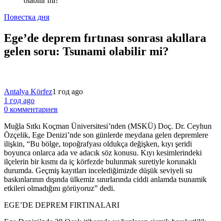
olabilir mi?
Повестка дня
Ege’de deprem fırtınası sonrası akıllara
gelen soru: Tsunami olabilir mi?
Antalya Körfez
1 год ago
1 год ago
0 комментариев
Muğla Sıtkı Koçman Üniversitesi’nden (MSKÜ) Doç. Dr. Ceyhun
Özçelik, Ege Denizi’nde son günlerde meydana gelen depremlere
ilişkin, “Bu bölge, topoğrafyası oldukça değişken, kıyı şeridi
boyunca onlarca ada ve adacık söz konusu. Kıyı kesimlerindeki
ilçelerin bir kısmı da iç körfezde bulunmak suretiyle korunaklı
durumda. Geçmiş kayıtları incelediğimizde düşük seviyeli su
baskınlarının dışında ülkemiz sınırlarında ciddi anlamda tsunamik
etkileri olmadığını görüyoruz” dedi.
EGE’DE DEPREM FIRTINALARI