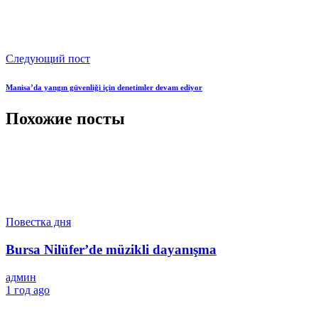
Следующий пост
Manisa’da yangın güvenliği için denetimler devam ediyor
Похожие посты
Повестка дня
Bursa Nilüfer’de müzikli dayanışma
админ
1 год ago