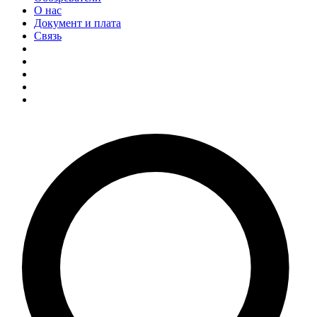
О нас
Документ и плата
Связь