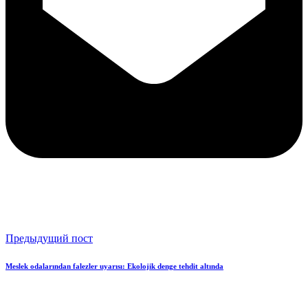
Предыдущий пост
Meslek odalarından falezler uyarısı: Ekolojik denge tehdit altında