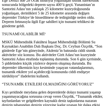
Ege Denizi’nde 28 Ocak itibarıyla yoğunlaşan sismik hareketlilik
sonucunda bölgedeki deprem sayısı 400’ü geçti. Yunanistan’ın
Santorini Adası’nın yaklaşık 25 kilometre kuzeydoğusunda
yoğunlaşan, derinlikleri 5 ile 25 kilometre arasında değişen
depremler Türkiye’de hissedilmese de tedirginliğe neden oldu.
Deprem fırtınasıyla ilgili Ege sahilleri için tsunami tehlikesi de
gündeme geldi.
TSUNAMİ OLABİLİR Mİ?
MSKÜ Mühendislik Fakültesi İnşaat Mühendisliği Bölümü Su
Kaynakları Anabilim Dalı Başkanı Doç. Dr. Ceyhun Özçelik, “Son
günlerde Ege’nin güneyinde, Akdeniz’in batısında ciddi sismik
aktiviteler söz konusu. Bu aktiviteler Girit Adası’nın kuzeyinde
Santorini Adası etrafında toplanmış durumda. Son 6 gün içerisinde,
5 şiddetinden küçük yüzlerce deprem oluşmuş durumda. Bu
depremler ülkemizin kıyı kesiminde yaşayan vatandaşlarımızı,
tsunamik etkilere yol açabileceği konusunda ciddi endişeye
sürüklüyor” ifadelerini kullandı.
“TSUNAMİK ETKİLERİ OLMADIĞINI GÖRÜYORUZ”
Kıyı şeridinde meydana gelen depremlerde dolayı tsunami yaşanıp
yaşanmayacağına sorusuna cevap veren Özçelik, “Tsunamik etkiler,
tayfunlardan ve gelgitlerden kaynaklı deniz taşkınlarına nazaran
denizin tabanından denizin yüzeyine kadar uzanan bir dalga etkisi