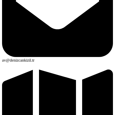
av@denizcankizil.tr