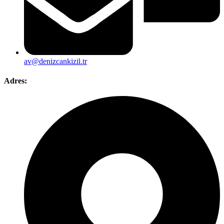
av@denizcankizil.tr
Adres: