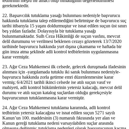
tedbirinin meşru bir amacı olup olmadığının değerlendirilmesi
gerekmektedir.
22. Başsavcılık tutuklama yasağı bulunması nedeniyle başvurucu
hakkında tutuklama talep edilemediğini belirtmişse de başvurucu suç
tarihi itibarıyla 15 yaşını doldurmuştur ve isnat edilen suçun üst sınırı
beş yıldan fazladır. Dolayısıyla bir tutuklama yasağı
bulunmamaktadır. Sulh Ceza Hâkimliği de suçun vasfını, mevcut
delil durumunu ve verilmesi beklenen cezayı gözeterek 13/7/2020
tarihinde başvurucu hakkında yurt dışına çıkamama ve haftada bir
gün imza atma şeklinde adli kontrol tedbirlerinin uygulanmasına
karar vermiştir.
23. Ağır Ceza Mahkemesi ilk celsede, gelecek duruşmada ifadesinin
alınması için -yargılamada tutuklu iki sanık bulunması nedeniyle-
başvurucu hakkında zorla getirme emri düzenlenmesine karar
vermiş; 6/4/2021 tarihli ikinci celsede ise atılı suçun vasıf ve
mahiyeti, adli kontrol hükümlerinin yetersiz kalacağı, mevcut delil
durumu ve atılı suçun katalog suçlardan olduğu gerekçesiyle
başvurucunun tutuklanmasına karar vermiştir.
24. Ağır Ceza Mahkemesi tutuklama kararında, adli kontrol
tedbirinin yetersiz kalacağına ve isnat edilen suçun 5271 sayılı
Kanun’un 100. maddesinin (3) numaralı fıkrasında yer alan ve
Kanun gereği tutuklama nedeni varsayılabilen suçlar arasında
olmasına değinmiş; tutuklama nedenleri olarak başvurucunun kaçma