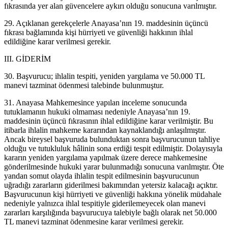
fıkrasında yer alan güvencelere aykırı olduğu sonucuna varılmıştır.
29. Açıklanan gerekçelerle Anayasa’nın 19. maddesinin üçüncü
fıkrası bağlamında kişi hürriyeti ve güvenliği hakkının ihlal
edildiğine karar verilmesi gerekir.
III. GİDERİM
30. Başvurucu; ihlalin tespiti, yeniden yargılama ve 50.000 TL
manevi tazminat ödenmesi talebinde bulunmuştur.
31. Anayasa Mahkemesince yapılan inceleme sonucunda
tutuklamanın hukuki olmaması nedeniyle Anayasa’nın 19.
maddesinin üçüncü fıkrasının ihlal edildiğine karar verilmiştir. Bu
itibarla ihlalin mahkeme kararından kaynaklandığı anlaşılmıştır.
Ancak bireysel başvuruda bulunduktan sonra başvurucunun tahliye
olduğu ve tutukluluk hâlinin sona erdiği tespit edilmiştir. Dolayısıyla
kararın yeniden yargılama yapılmak üzere derece mahkemesine
gönderilmesinde hukuki yarar bulunmadığı sonucuna varılmıştır. Öte
yandan somut olayda ihlalin tespit edilmesinin başvurucunun
uğradığı zararların giderilmesi bakımından yetersiz kalacağı açıktır.
Başvurucunun kişi hürriyeti ve güvenliği hakkına yönelik müdahale
nedeniyle yalnızca ihlal tespitiyle giderilemeyecek olan manevi
zararları karşılığında başvurucuya talebiyle bağlı olarak net 50.000
TL manevi tazminat ödenmesine karar verilmesi gerekir.