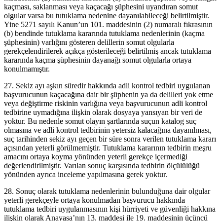
kaçması, saklanması veya kaçacağı şüphesini uyandıran somut
olgular varsa bu tutuklama nedenine dayanılabileceği belirtilmiştir.
Yine 5271 sayılı Kanun’un 101. maddesinin (2) numaralı fıkrasının
(b) bendinde tutuklama kararında tutuklama nedenlerinin (kaçma
şüphesinin) varlığını gösteren delillerin somut olgularla
gerekçelendirilerek açıkça gösterileceği belirtilmiş ancak tutuklama
kararında kaçma şüphesinin dayanağı somut olgularla ortaya
konulmamıştır.
27. Sekiz ayı aşkın süredir hakkında adli kontrol tedbiri uygulanan
başvurucunun kaçacağına dair bir şüphenin ya da delilleri yok etme
veya değiştirme riskinin varlığına veya başvurucunun adli kontrol
tedbirine uymadığına ilişkin olarak dosyaya yansıyan bir veri de
yoktur. Bu nedenle somut olayın şartlarında suçun katalog suç
olmasına ve adli kontrol tedbirinin yetersiz kalacağına dayanılması,
suç tarihinden sekiz ayı geçen bir süre sonra verilen tutuklama kararı
açısından yeterli görülmemiştir. Tutuklama kararının tedbirin meşru
amacını ortaya koyma yönünden yeterli gerekçe içermediği
değerlendirilmiştir. Varılan sonuç karşısında tedbirin ölçülülüğü
yönünden ayrıca inceleme yapılmasına gerek yoktur.
28. Sonuç olarak tutuklama nedenlerinin bulunduğuna dair olgular
yeterli gerekçeyle ortaya konulmadan başvurucu hakkında
tutuklama tedbiri uygulanmasının kişi hürriyeti ve güvenliği hakkına
ilişkin olarak Anayasa’nın 13. maddesi ile 19. maddesinin üçüncü