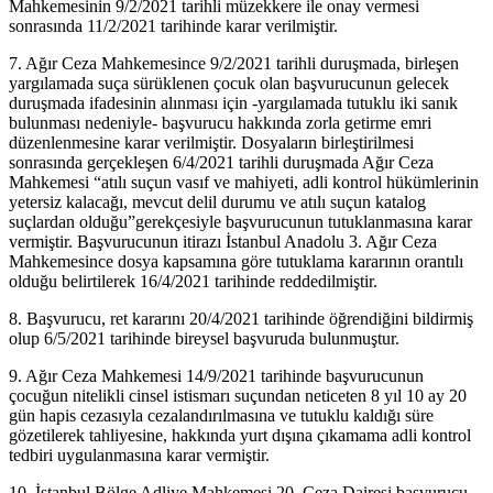
Mahkemesinin 9/2/2021 tarihli müzekkere ile onay vermesi
sonrasında 11/2/2021 tarihinde karar verilmiştir.
7. Ağır Ceza Mahkemesince 9/2/2021 tarihli duruşmada, birleşen
yargılamada suça sürüklenen çocuk olan başvurucunun gelecek
duruşmada ifadesinin alınması için -yargılamada tutuklu iki sanık
bulunması nedeniyle- başvurucu hakkında zorla getirme emri
düzenlenmesine karar verilmiştir. Dosyaların birleştirilmesi
sonrasında gerçekleşen 6/4/2021 tarihli duruşmada Ağır Ceza
Mahkemesi “atılı suçun vasıf ve mahiyeti, adli kontrol hükümlerinin
yetersiz kalacağı, mevcut delil durumu ve atılı suçun katalog
suçlardan olduğu”gerekçesiyle başvurucunun tutuklanmasına karar
vermiştir. Başvurucunun itirazı İstanbul Anadolu 3. Ağır Ceza
Mahkemesince dosya kapsamına göre tutuklama kararının orantılı
olduğu belirtilerek 16/4/2021 tarihinde reddedilmiştir.
8. Başvurucu, ret kararını 20/4/2021 tarihinde öğrendiğini bildirmiş
olup 6/5/2021 tarihinde bireysel başvuruda bulunmuştur.
9. Ağır Ceza Mahkemesi 14/9/2021 tarihinde başvurucunun
çocuğun nitelikli cinsel istismarı suçundan neticeten 8 yıl 10 ay 20
gün hapis cezasıyla cezalandırılmasına ve tutuklu kaldığı süre
gözetilerek tahliyesine, hakkında yurt dışına çıkamama adli kontrol
tedbiri uygulanmasına karar vermiştir.
10. İstanbul Bölge Adliye Mahkemesi 20. Ceza Dairesi başvurucu