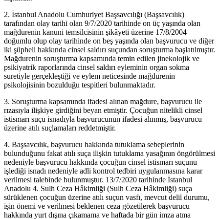
2. İstanbul Anadolu Cumhuriyet Başsavcılığı (Başsavcılık)
tarafından olay tarihi olan 9/7/2020 tarihinde on üç yaşında olan
mağdurenin kanuni temsilcisinin şikâyeti üzerine 17/8/2004
doğumlu olup olay tarihinde on beş yaşında olan başvurucu ve diğer
iki şüpheli hakkında cinsel saldırı suçundan soruşturma başlatılmıştır.
Mağdurenin soruşturma kapsamında temin edilen jinekolojik ve
psikiyatrik raporlarında cinsel saldırı eyleminin organ sokma
suretiyle gerçekleştiği ve eylem neticesinde mağdurenin
psikolojisinin bozulduğu tespitleri bulunmaktadır.
3. Soruşturma kapsamında ifadesi alınan mağdure, başvurucu ile
rızasıyla ilişkiye girdiğini beyan etmiştir. Çocuğun nitelikli cinsel
istismarı suçu isnadıyla başvurucunun ifadesi alınmış, başvurucu
üzerine atılı suçlamaları reddetmiştir.
4. Başsavcılık, başvurucu hakkında tutuklama sebeplerinin
bulunduğunu fakat atılı suça ilişkin tutuklama yasağının öngörülmesi
nedeniyle başvurucu hakkında çocuğun cinsel istismarı suçunu
işlediği isnadı nedeniyle adli kontrol tedbiri uygulanmasına karar
verilmesi talebinde bulunmuştur. 13/7/2020 tarihinde İstanbul
Anadolu 4. Sulh Ceza Hâkimliği (Sulh Ceza Hâkimliği) suça
sürüklenen çocuğun üzerine atılı suçun vasfı, mevcut delil durumu,
işin önemi ve verilmesi beklenen ceza gözetilerek başvurucu
hakkında yurt dışına çıkamama ve haftada bir gün imza atma