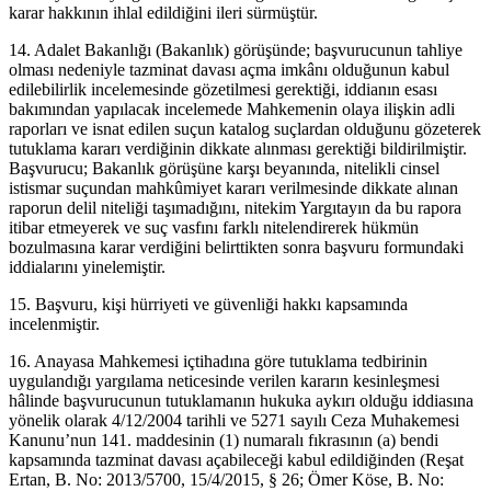
karar hakkının ihlal edildiğini ileri sürmüştür.
14. Adalet Bakanlığı (Bakanlık) görüşünde; başvurucunun tahliye
olması nedeniyle tazminat davası açma imkânı olduğunun kabul
edilebilirlik incelemesinde gözetilmesi gerektiği, iddianın esası
bakımından yapılacak incelemede Mahkemenin olaya ilişkin adli
raporları ve isnat edilen suçun katalog suçlardan olduğunu gözeterek
tutuklama kararı verdiğinin dikkate alınması gerektiği bildirilmiştir.
Başvurucu; Bakanlık görüşüne karşı beyanında, nitelikli cinsel
istismar suçundan mahkûmiyet kararı verilmesinde dikkate alınan
raporun delil niteliği taşımadığını, nitekim Yargıtayın da bu rapora
itibar etmeyerek ve suç vasfını farklı nitelendirerek hükmün
bozulmasına karar verdiğini belirttikten sonra başvuru formundaki
iddialarını yinelemiştir.
15. Başvuru, kişi hürriyeti ve güvenliği hakkı kapsamında
incelenmiştir.
16. Anayasa Mahkemesi içtihadına göre tutuklama tedbirinin
uygulandığı yargılama neticesinde verilen kararın kesinleşmesi
hâlinde başvurucunun tutuklamanın hukuka aykırı olduğu iddiasına
yönelik olarak 4/12/2004 tarihli ve 5271 sayılı Ceza Muhakemesi
Kanunu’nun 141. maddesinin (1) numaralı fıkrasının (a) bendi
kapsamında tazminat davası açabileceği kabul edildiğinden (Reşat
Ertan, B. No: 2013/5700, 15/4/2015, § 26; Ömer Köse, B. No: