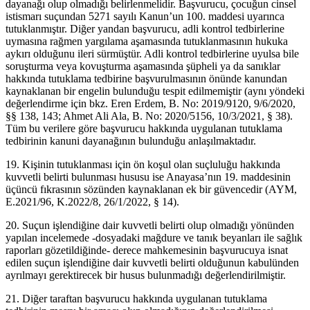
dayanağı olup olmadığı belirlenmelidir. Başvurucu, çocuğun cinsel
istismarı suçundan 5271 sayılı Kanun’un 100. maddesi uyarınca
tutuklanmıştır. Diğer yandan başvurucu, adli kontrol tedbirlerine
uymasına rağmen yargılama aşamasında tutuklanmasının hukuka
aykırı olduğunu ileri sürmüştür. Adli kontrol tedbirlerine uyulsa bile
soruşturma veya kovuşturma aşamasında şüpheli ya da sanıklar
hakkında tutuklama tedbirine başvurulmasının önünde kanundan
kaynaklanan bir engelin bulunduğu tespit edilmemiştir (aynı yöndeki
değerlendirme için bkz. Eren Erdem, B. No: 2019/9120, 9/6/2020,
§§ 138, 143; Ahmet Ali Ala, B. No: 2020/5156, 10/3/2021, § 38).
Tüm bu verilere göre başvurucu hakkında uygulanan tutuklama
tedbirinin kanuni dayanağının bulunduğu anlaşılmaktadır.
19. Kişinin tutuklanması için ön koşul olan suçluluğu hakkında
kuvvetli belirti bulunması hususu ise Anayasa’nın 19. maddesinin
üçüncü fıkrasının sözünden kaynaklanan ek bir güvencedir (AYM,
E.2021/96, K.2022/8, 26/1/2022, § 14).
20. Suçun işlendiğine dair kuvvetli belirti olup olmadığı yönünden
yapılan incelemede -dosyadaki mağdure ve tanık beyanları ile sağlık
raporları gözetildiğinde- derece mahkemesinin başvurucuya isnat
edilen suçun işlendiğine dair kuvvetli belirti olduğunun kabulünden
ayrılmayı gerektirecek bir husus bulunmadığı değerlendirilmiştir.
21. Diğer taraftan başvurucu hakkında uygulanan tutuklama