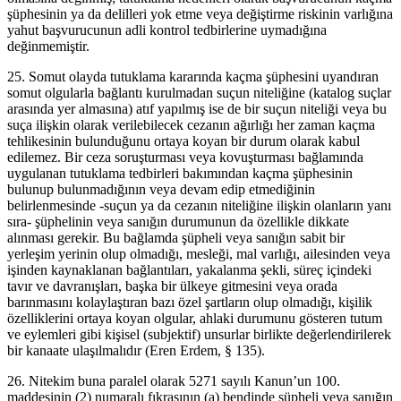
şüphesinin ya da delilleri yok etme veya değiştirme riskinin varlığına
yahut başvurucunun adli kontrol tedbirlerine uymadığına
değinmemiştir.
25. Somut olayda tutuklama kararında kaçma şüphesini uyandıran
somut olgularla bağlantı kurulmadan suçun niteliğine (katalog suçlar
arasında yer almasına) atıf yapılmış ise de bir suçun niteliği veya bu
suça ilişkin olarak verilebilecek cezanın ağırlığı her zaman kaçma
tehlikesinin bulunduğunu ortaya koyan bir durum olarak kabul
edilemez. Bir ceza soruşturması veya kovuşturması bağlamında
uygulanan tutuklama tedbirleri bakımından kaçma şüphesinin
bulunup bulunmadığının veya devam edip etmediğinin
belirlenmesinde -suçun ya da cezanın niteliğine ilişkin olanların yanı
sıra- şüphelinin veya sanığın durumunun da özellikle dikkate
alınması gerekir. Bu bağlamda şüpheli veya sanığın sabit bir
yerleşim yerinin olup olmadığı, mesleği, mal varlığı, ailesinden veya
işinden kaynaklanan bağlantıları, yakalanma şekli, süreç içindeki
tavır ve davranışları, başka bir ülkeye gitmesini veya orada
barınmasını kolaylaştıran bazı özel şartların olup olmadığı, kişilik
özelliklerini ortaya koyan olgular, ahlaki durumunu gösteren tutum
ve eylemleri gibi kişisel (subjektif) unsurlar birlikte değerlendirilerek
bir kanaate ulaşılmalıdır (Eren Erdem, § 135).
26. Nitekim buna paralel olarak 5271 sayılı Kanun’un 100.
maddesinin (2) numaralı fıkrasının (a) bendinde şüpheli veya sanığın