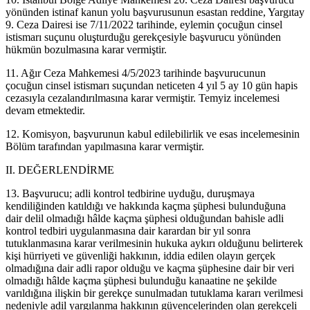
yönünden istinaf kanun yolu başvurusunun esastan reddine, Yargıtay
9. Ceza Dairesi ise 7/11/2022 tarihinde, eylemin çocuğun cinsel
istismarı suçunu oluşturduğu gerekçesiyle başvurucu yönünden
hükmün bozulmasına karar vermiştir.
11. Ağır Ceza Mahkemesi 4/5/2023 tarihinde başvurucunun
çocuğun cinsel istismarı suçundan neticeten 4 yıl 5 ay 10 gün hapis
cezasıyla cezalandırılmasına karar vermiştir. Temyiz incelemesi
devam etmektedir.
12. Komisyon, başvurunun kabul edilebilirlik ve esas incelemesinin
Bölüm tarafından yapılmasına karar vermiştir.
II. DEĞERLENDİRME
13. Başvurucu; adli kontrol tedbirine uyduğu, duruşmaya
kendiliğinden katıldığı ve hakkında kaçma şüphesi bulunduğuna
dair delil olmadığı hâlde kaçma şüphesi olduğundan bahisle adli
kontrol tedbiri uygulanmasına dair karardan bir yıl sonra
tutuklanmasına karar verilmesinin hukuka aykırı olduğunu belirterek
kişi hürriyeti ve güvenliği hakkının, iddia edilen olayın gerçek
olmadığına dair adli rapor olduğu ve kaçma şüphesine dair bir veri
olmadığı hâlde kaçma şüphesi bulunduğu kanaatine ne şekilde
varıldığına ilişkin bir gerekçe sunulmadan tutuklama kararı verilmesi
nedeniyle adil yargılanma hakkının güvencelerinden olan gerekçeli