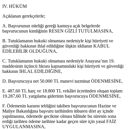
IV. HÜKÜM
Açıklanan gerekçelerle;
A. Başvurunun niteliği gereği kamuya açık belgelerde
başvurucunun kimliğinin RESEN GİZLİ TUTULMASINA,
B. Tutuklamanın hukuki olmaması nedeniyle kişi hürriyeti ve
güvenliği hakkının ihlal edildiğine ilişkin iddianın KABUL
EDİLEBİLİR OLDUĞUNA,
C. Tutuklamanın hukuki olmaması nedeniyle Anayasa’nın 19.
maddesinin üçüncü fıkrası kapsamındaki kişi hürriyeti ve güvenliği
hakkının İHLAL EDİLDİĞİNE,
D. Başvurucuya net 50.000 TL manevi tazminat ÖDENMESİNE,
E. 487,60 TL harç ve 18.800 TL vekâlet ücretinden oluşan toplam
19.287,60 TL yargılama giderinin başvurucuya ÖDENMESİNE,
F. Ödemenin kararın tebliğini takiben başvurucunun Hazine ve
Maliye Bakanlığına başvuru tarihinden itibaren dört ay içinde
yapılmasına, ödemede gecikme olması hâlinde bu sürenin sona
erdiği tarihten ödeme tarihine kadar geçen süre için yasal FAİZ
UYGULANMASINA,