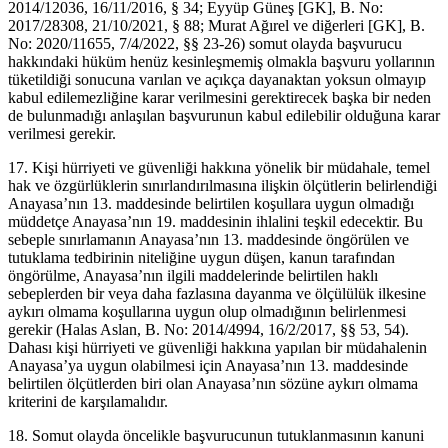
2014/12036, 16/11/2016, § 34; Eyyüp Güneş [GK], B. No:
2017/28308, 21/10/2021, § 88; Murat Ağırel ve diğerleri [GK], B.
No: 2020/11655, 7/4/2022, §§ 23-26) somut olayda başvurucu
hakkındaki hüküm henüz kesinleşmemiş olmakla başvuru yollarının
tüketildiği sonucuna varılan ve açıkça dayanaktan yoksun olmayıp
kabul edilemezliğine karar verilmesini gerektirecek başka bir neden
de bulunmadığı anlaşılan başvurunun kabul edilebilir olduğuna karar
verilmesi gerekir.
17. Kişi hürriyeti ve güvenliği hakkına yönelik bir müdahale, temel
hak ve özgürlüklerin sınırlandırılmasına ilişkin ölçütlerin belirlendiği
Anayasa’nın 13. maddesinde belirtilen koşullara uygun olmadığı
müddetçe Anayasa’nın 19. maddesinin ihlalini teşkil edecektir. Bu
sebeple sınırlamanın Anayasa’nın 13. maddesinde öngörülen ve
tutuklama tedbirinin niteliğine uygun düşen, kanun tarafından
öngörülme, Anayasa’nın ilgili maddelerinde belirtilen haklı
sebeplerden bir veya daha fazlasına dayanma ve ölçülülük ilkesine
aykırı olmama koşullarına uygun olup olmadığının belirlenmesi
gerekir (Halas Aslan, B. No: 2014/4994, 16/2/2017, §§ 53, 54).
Dahası kişi hürriyeti ve güvenliği hakkına yapılan bir müdahalenin
Anayasa’ya uygun olabilmesi için Anayasa’nın 13. maddesinde
belirtilen ölçütlerden biri olan Anayasa’nın sözüne aykırı olmama
kriterini de karşılamalıdır.
18. Somut olayda öncelikle başvurucunun tutuklanmasının kanuni