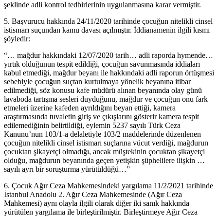
şeklinde adli kontrol tedbirlerinin uygulanmasına karar vermiştir.
5. Başvurucu hakkında 24/11/2020 tarihinde çocuğun nitelikli cinsel
istismarı suçundan kamu davası açılmıştır. İddianamenin ilgili kısmı
şöyledir:
“… mağdur hakkındaki 12/07/2020 tarih… adli raporda hymende…
yırtık olduğunun tespit edildiği, çocuğun savunmasında iddiaları
kabul etmediği, mağdur beyanı ile hakkındaki adli raporun örtüşmesi
sebebiyle çocuğun suçtan kurtulmaya yönelik beyanına itibar
edilmediği, söz konusu kafe müdürü alınan beyanında olay günü
lavaboda tartışma sesleri duyduğunu, mağdur ve çocuğun onu fark
etmeleri üzerine kafeden ayrıldığını beyan ettiği, kamera
araştırmasında tuvaletin giriş ve çıkışlarını gösterir kamera tespit
edilemediğinin belirtildiği, eylemin 5237 sayılı Türk Ceza
Kanunu’nun 103/1-a delaletiyle 103/2 maddelerinde düzenlenen
çocuğun nitelikli cinsel istismarı suçlarına vücut verdiği, mağdurun
çocuktan şikayetçi olmadığı, ancak müştekinin çocuktan şikayetçi
olduğu, mağdurun beyanında geçen yetişkin şüphelilere ilişkin …
sayılı ayrı bir soruşturma yürütüldüğü…”
6. Çocuk Ağır Ceza Mahkemesindeki yargılama 11/2/2021 tarihinde
İstanbul Anadolu 2. Ağır Ceza Mahkemesinde (Ağır Ceza
Mahkemesi) aynı olayla ilgili olarak diğer iki sanık hakkında
yürütülen yargılama ile birleştirilmiştir. Birleştirmeye Ağır Ceza