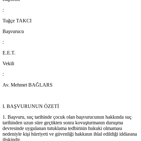
:
Tuğçe TAKCI
Başvurucu
:
E.E.T.
Vekili
:
Av. Mehmet BAĞLARS
I. BAŞVURUNUN ÖZETİ
1. Başvuru, suç tarihinde çocuk olan başvurucunun hakkında suç
tarihinden uzun süre geçtikten sonra kovuşturmanın duruşma
devresinde uygulanan tutuklama tedbirinin hukuki olmaması
nedeniyle kişi hürriyeti ve güvenliği hakkının ihlal edildiği iddiasına
ilişkindir.