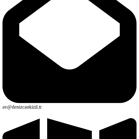
av@denizcankizil.tr