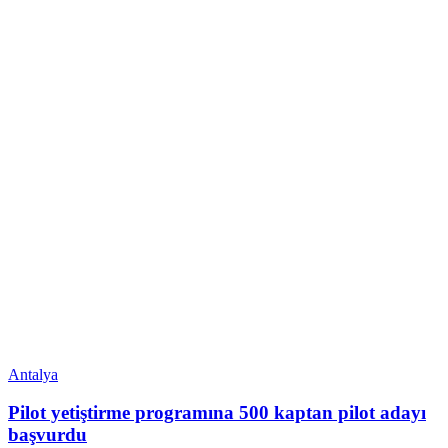
Antalya
Pilot yetiştirme programına 500 kaptan pilot adayı
başvurdu