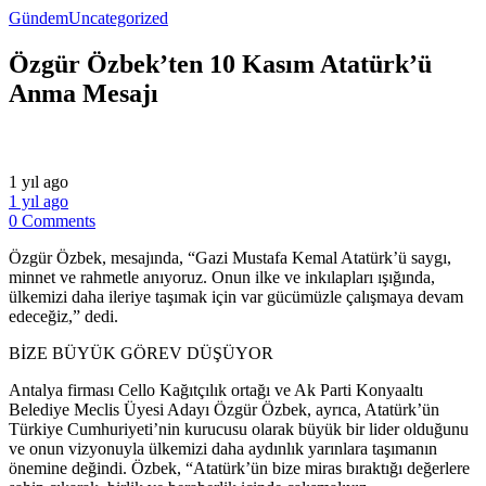
Gündem
Uncategorized
Özgür Özbek’ten 10 Kasım Atatürk’ü
Anma Mesajı
1 yıl ago
1 yıl ago
0 Comments
Özgür Özbek, mesajında, “Gazi Mustafa Kemal Atatürk’ü saygı,
minnet ve rahmetle anıyoruz. Onun ilke ve inkılapları ışığında,
ülkemizi daha ileriye taşımak için var gücümüzle çalışmaya devam
edeceğiz,” dedi.
BİZE BÜYÜK GÖREV DÜŞÜYOR
Antalya firması Cello Kağıtçılık ortağı ve Ak Parti Konyaaltı
Belediye Meclis Üyesi Adayı Özgür Özbek, ayrıca, Atatürk’ün
Türkiye Cumhuriyeti’nin kurucusu olarak büyük bir lider olduğunu
ve onun vizyonuyla ülkemizi daha aydınlık yarınlara taşımanın
önemine değindi. Özbek, “Atatürk’ün bize miras bıraktığı değerlere