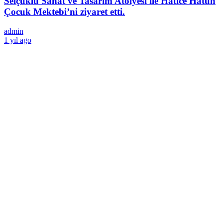
Selçuklu Sanat ve Tasarım Atölyesi ile Hatice Hatun
Çocuk Mektebi’ni ziyaret etti.
admin
1 yıl ago