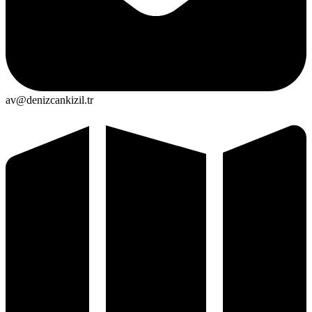
av@denizcankizil.tr