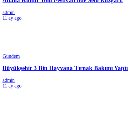
Adana Kültür Yolu Festivali’nde Sefo Rüzgârı!
admin
11 ay ago
Gündem
Büyükşehir 3 Bin Hayvana Tırnak Bakımı Yaptı
admin
11 ay ago