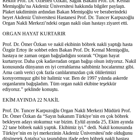
Rektör Prof. Dr. Özlenen Özkan, Sağlık Bakanı Prof. Dr. Kemal
Memişoğlu’na Akdeniz Üniversitesi hakkında bilgiler paylaştı.
Plaket takdiminin ardından Bakan Memişoğlu ve beraberindeki
heyet Akdeniz Üniversitesi Hastanesi Prof. Dr. Tuncer Karpuzoğlu
Organ Nakli Merkezi’ndeki organ nakli olan hastayı ziyaret etti.
ORGAN HAYAT KURTARIR
Prof. Dr. Ömer Özkan ve nakil ekibinin böbrek nakli yaptığı hasta
Özgür Ertoy ile sohbet eden Bakan Prof. Dr. Kemal Memişoğlu,
hastaya ne zaman organ bağışladığını sorarak “Organ hayat
kurtarıyor. Daha çok kadavradan organ bağışı olsun istiyoruz. Nakil
konusunda dünyanın en iyi cerrahlarına sahibimiz hocalarımız gibi.
Ama canlı verici çok fazla canlılarımızdan çok ölülerimizi
koruyormuşuz gibi bir halimiz var. Ben de 1997 yılında askerde
organlarımı bağışladım. Tüm organ nakli ekibine teşekkür
ediyoruz.” şeklinde konuştu.
EKİM AYINDA 22 NAKİL
Prof. Dr. Tuncer Karpuzoğlu Organ Nakli Merkezi Müdürü Prof.
Dr. Ömer Özkan da “Sayın bakanım Türkiye’nin en çok böbrek
bekleyen adayı stokumuz var bizim. Eylül ayında 25, Ekim ayında
22 tane böbrek nakli yaptık. Ekibimiz iyi.” dedi. Nakil konusunda
Türkiye’nin en iyi merkezinin Akdeniz Üniversitesi’nde olduğunu
düşünerek Antalya’ya taşındığını ifade eden böbrek nakli hastası