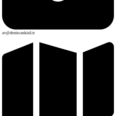
av@denizcankizil.tr