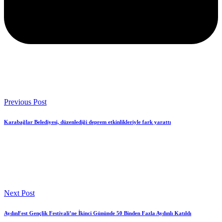
Previous Post
Karabağlar Belediyesi, düzenlediği deprem etkinlikleriyle fark yarattı
Next Post
AydınFest Gençlik Festivali’ne İkinci Gününde 50 Binden Fazla Aydınlı Katıldı