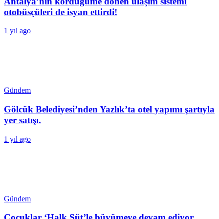
Antalya’nın kördüğüme dönen ulaşım sistemi
otobüsçüleri de isyan ettirdi!
1 yıl ago
Gündem
Gölcük Belediyesi’nden Yazlık’ta otel yapımı şartıyla
yer satışı.
1 yıl ago
Gündem
Çocuklar ‘Halk Süt’le büyümeye devam ediyor