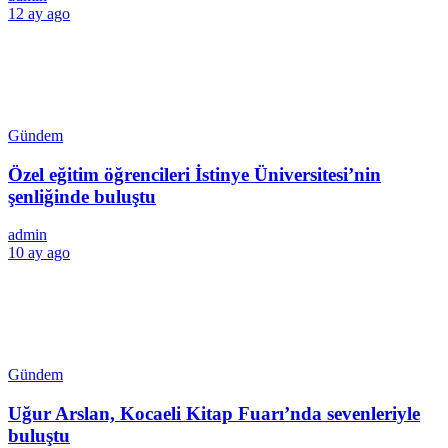
12 ay ago
Gündem
Özel eğitim öğrencileri İstinye Üniversitesi’nin
şenliğinde buluştu
admin
10 ay ago
Gündem
Uğur Arslan, Kocaeli Kitap Fuarı’nda sevenleriyle
buluştu