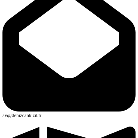
av@denizcankizil.tr