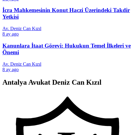
İcra Mahkemesinin Konut Haczi Üzerindeki Takdir
Yetkisi
Av. Deniz Can Kızıl
8 ay ago
Kanunlara İtaat Görevi: Hukukun Temel İlkeleri ve
Önemi
Av. Deniz Can Kızıl
8 ay ago
Antalya Avukat Deniz Can Kızıl