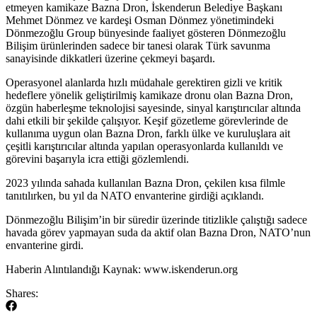
etmeyen kamikaze Bazna Dron, İskenderun Belediye Başkanı
Mehmet Dönmez ve kardeşi Osman Dönmez yönetimindeki
Dönmezoğlu Group bünyesinde faaliyet gösteren Dönmezoğlu
Bilişim ürünlerinden sadece bir tanesi olarak Türk savunma
sanayisinde dikkatleri üzerine çekmeyi başardı.
Operasyonel alanlarda hızlı müdahale gerektiren gizli ve kritik
hedeflere yönelik geliştirilmiş kamikaze dronu olan Bazna Dron,
özgün haberleşme teknolojisi sayesinde, sinyal karıştırıcılar altında
dahi etkili bir şekilde çalışıyor. Keşif gözetleme görevlerinde de
kullanıma uygun olan Bazna Dron, farklı ülke ve kuruluşlara ait
çeşitli karıştırıcılar altında yapılan operasyonlarda kullanıldı ve
görevini başarıyla icra ettiği gözlemlendi.
2023 yılında sahada kullanılan Bazna Dron, çekilen kısa filmle
tanıtılırken, bu yıl da NATO envanterine girdiği açıklandı.
​Dönmezoğlu Bilişim’in bir süredir üzerinde titizlikle çalıştığı sadece
havada görev yapmayan suda da aktif olan Bazna Dron, NATO’nun
envanterine girdi.
​Haberin Alıntılandığı Kaynak: www.iskenderun.org
Shares: