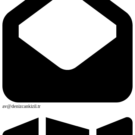
av@denizcankizil.tr