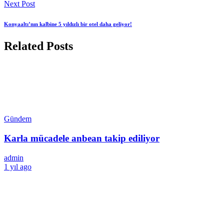
Next Post
Konyaaltı’nın kalbine 5 yıldızlı bir otel daha geliyor!
Related Posts
Gündem
Karla mücadele anbean takip ediliyor
admin
1 yıl ago