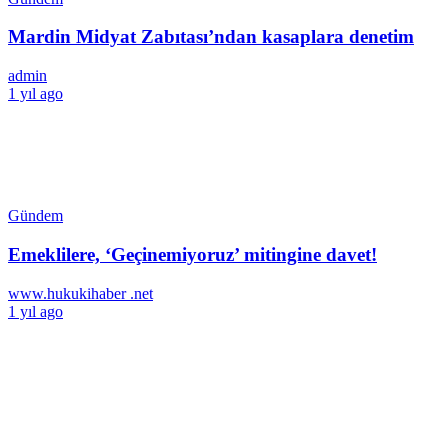
Mardin Midyat Zabıtası’ndan kasaplara denetim
admin
1 yıl ago
Gündem
Emeklilere, ‘Geçinemiyoruz’ mitingine davet!
www.hukukihaber .net
1 yıl ago