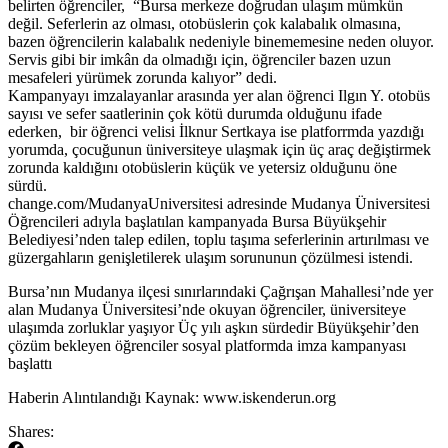
belirten öğrenciler, “Bursa merkeze doğrudan ulaşım mümkün
değil. Seferlerin az olması, otobüslerin çok kalabalık olmasına,
bazen öğrencilerin kalabalık nedeniyle binememesine neden oluyor.
Servis gibi bir imkân da olmadığı için, öğrenciler bazen uzun
mesafeleri yürümek zorunda kalıyor” dedi.
Kampanyayı imzalayanlar arasında yer alan öğrenci Ilgın Y. otobüs
sayısı ve sefer saatlerinin çok kötü durumda olduğunu ifade
ederken, bir öğrenci velisi İlknur Sertkaya ise platforrmda yazdığı
yorumda, çocuğunun üniversiteye ulaşmak için üç araç değiştirmek
zorunda kaldığını otobüslerin küçük ve yetersiz olduğunu öne
sürdü.
change.com/MudanyaUniversitesi adresinde Mudanya Üniversitesi
Öğrencileri adıyla başlatılan kampanyada Bursa Büyükşehir
Belediyesi’nden talep edilen, toplu taşıma seferlerinin artırılması ve
güzergahların genişletilerek ulaşım sorununun çözülmesi istendi.
​Bursa’nın Mudanya ilçesi sınırlarındaki Çağrışan Mahallesi’nde yer
alan Mudanya Üniversitesi’nde okuyan öğrenciler, üniversiteye
ulaşımda zorluklar yaşıyor Üç yılı aşkın sürdedir Büyükşehir’den
çözüm bekleyen öğrenciler sosyal platformda imza kampanyası
başlattı
​Haberin Alıntılandığı Kaynak: www.iskenderun.org
Shares: