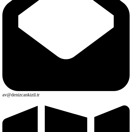
av@denizcankizil.tr