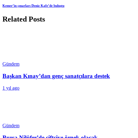
Kemer’in çınarları Deniz Kafe’de buluştu
Related Posts
Gündem
Başkan Kınay’dan genç sanatçılara destek
1 yıl ago
Gündem
Bursa Nilüfer’de çiftçiye örnek olacak