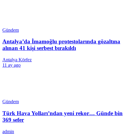
Gündem
Antalya’da İmamoğlu protestolarında gözaltına
alınan 41 kişi serbest bırakıldı
Antalya Körfez
11 ay ago
Gündem
Türk Hava Yolları’ndan yeni rekor… Günde bin
369 sefer
admin