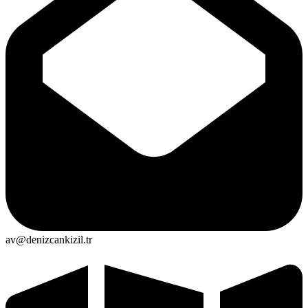
av@denizcankizil.tr