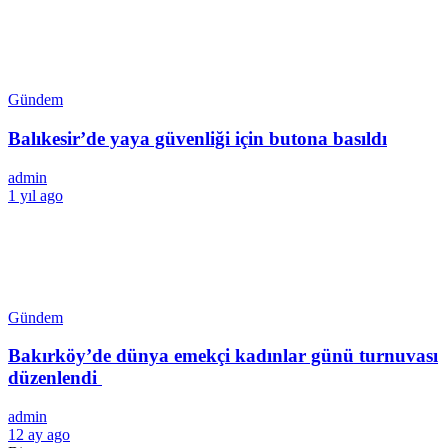
Gündem
Balıkesir’de yaya güvenliği için butona basıldı
admin
1 yıl ago
Gündem
Bakırköy’de dünya emekçi kadınlar günü turnuvası
düzenlendi
admin
12 ay ago