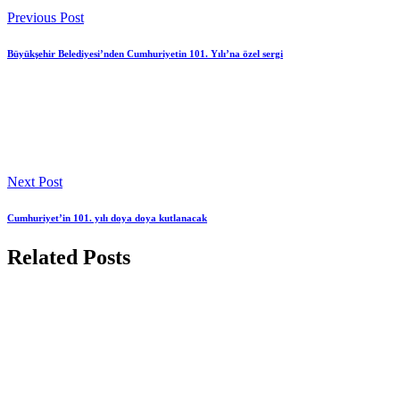
Previous Post
Büyükşehir Belediyesi’nden Cumhuriyetin 101. Yılı’na özel sergi
Next Post
Cumhuriyet’in 101. yılı doya doya kutlanacak
Related Posts