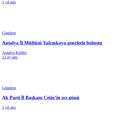
1 yıl ago
Gündem
Antalya İl Müftüsü Yalçınkaya gençlerle buluştu
Antalya Körfez
12 ay ago
Gündem
Ak Parti İl Başkanı Çetin’in acı günü
1 yıl ago