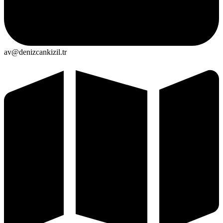
av@denizcankizil.tr