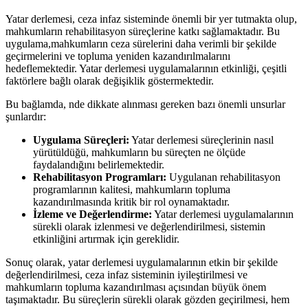
Yatar derlemesi, ceza infaz sisteminde önemli bir yer tutmakta olup,
mahkumların rehabilitasyon süreçlerine katkı sağlamaktadır. ‌Bu
uygulama,mahkumların⁤ ceza sürelerini daha verimli bir şekilde
geçirmelerini ve topluma yeniden kazandırılmalarını
hedeflemektedir. Yatar‍ derlemesi uygulamalarının etkinliği, çeşitli
faktörlere bağlı ‍olarak değişiklik göstermektedir.
Bu bağlamda, ⁢nde ⁣dikkate alınması gereken bazı önemli unsurlar
şunlardır:
Uygulama Süreçleri:
Yatar derlemesi süreçlerinin nasıl
yürütüldüğü, mahkumların bu süreçten ne ölçüde
faydalandığını belirlemektedir.
Rehabilitasyon Programları:
Uygulanan rehabilitasyon
programlarının kalitesi, mahkumların topluma
kazandırılmasında kritik bir rol⁤ oynamaktadır.
İzleme ve Değerlendirme:
Yatar derlemesi uygulamalarının
sürekli olarak izlenmesi ve değerlendirilmesi, sistemin
⁤etkinliğini artırmak için ⁢gereklidir.
Sonuç olarak, yatar derlemesi uygulamalarının etkin bir şekilde
değerlendirilmesi, ceza infaz sisteminin iyileştirilmesi ⁢ve
mahkumların ‌topluma kazandırılması açısından büyük önem
taşımaktadır. Bu süreçlerin sürekli olarak gözden geçirilmesi, hem