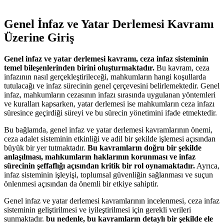
Genel İnfaz ve Yatar ⁤Derlemesi Kavramı
Üzerine Giriş
Genel infaz ve yatar derlemesi kavramı, ceza infaz sisteminin
temel bileşenlerinden birini oluşturmaktadır.
Bu kavram, ceza
infazının nasıl gerçekleştirileceği, mahkumların hangi koşullarda
tutulacağı ve infaz sürecinin genel çerçevesini ​belirlemektedir. Genel
infaz, mahkumların cezasının infazı sırasında uygulanan yöntemleri
ve kuralları kapsarken, yatar derlemesi ise mahkumların ceza infazı
süresince geçirdiği süreyi ve bu sürecin yönetimini ifade etmektedir.
Bu bağlamda, genel infaz ve yatar derlemesi kavramlarının önemi,
ceza adalet sisteminin etkinliği ve adil bir şekilde işlemesi açısından
büyük bir yer tutmaktadır.
Bu kavramların doğru bir şekilde
anlaşılması, mahkumların haklarının ‌korunması ve infaz ​
sürecinin şeffaflığı açısından kritik bir rol oynamaktadır.
Ayrıca,
⁣infaz sisteminin işleyişi, ​toplumsal güvenliğin sağlanması ve suçun
önlenmesi açısından da önemli bir etkiye sahiptir.
Genel infaz ve yatar⁢ derlemesi kavramlarının incelenmesi, ceza infaz
sisteminin geliştirilmesi ve iyileştirilmesi için gerekli verileri
sunmaktadır.
bu nedenle, bu kavramların detaylı bir⁤ şekilde ele⁣