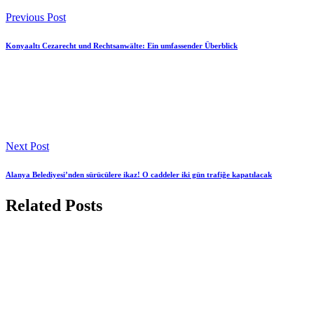
Previous Post
Konyaaltı Cezarecht und Rechtsanwälte: Ein umfassender Überblick
Next Post
Alanya Belediyesi’nden sürücülere ikaz! O caddeler iki gün trafiğe kapatılacak
Related Posts