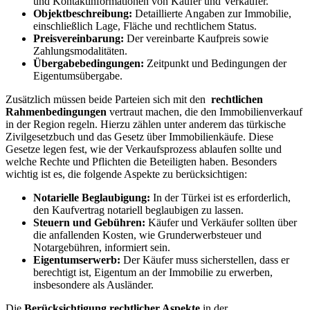
und Kontaktinformationen⁢ von Käufer ‌und Verkäufer.
Objektbeschreibung:
Detaillierte Angaben zur Immobilie,
einschließlich Lage, Fläche und rechtlichem ⁤Status.
Preisvereinbarung:
Der vereinbarte Kaufpreis sowie
Zahlungsmodalitäten.
Übergabebedingungen:
Zeitpunkt und ⁣Bedingungen⁤ der
Eigentumsübergabe.
Zusätzlich ​müssen beide Parteien sich mit den ‌
rechtlichen
Rahmenbedingungen
vertraut machen, die den⁤ Immobilienverkauf
in der Region regeln.​ Hierzu zählen​ unter ⁤anderem ⁣das türkische
Zivilgesetzbuch⁣ und das Gesetz⁣ über Immobilienkäufe. Diese
Gesetze legen fest, wie der​ Verkaufsprozess ablaufen sollte und
welche Rechte und Pflichten die Beteiligten haben.⁤ Besonders
‌wichtig ist es, die folgende Aspekte ⁤zu berücksichtigen:
Notarielle ⁤Beglaubigung:
In der⁢ Türkei ist es erforderlich,
den Kaufvertrag notariell beglaubigen zu⁣ lassen.
Steuern und Gebühren:
Käufer und ⁣Verkäufer ‍sollten ⁣über
die anfallenden Kosten, wie Grunderwerbsteuer und
Notargebühren, informiert sein.
Eigentumserwerb:
Der Käufer muss sicherstellen, ‌dass er
berechtigt ist, Eigentum an der Immobilie zu erwerben,
insbesondere⁣ als ‌Ausländer.
Die
Berücksichtigung ⁤rechtlicher Aspekte
in der