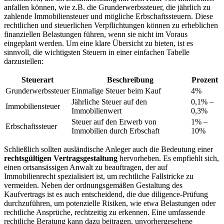
anfallen können, wie z.B. die Grunderwerbssteuer, die jährlich zu
zahlende Immobiliensteuer und mögliche Erbschaftssteuern. Diese⁢
rechtlichen und steuerlichen Verpflichtungen können zu erheblichen
finanziellen Belastungen führen, wenn‍ sie nicht im Voraus
eingeplant werden. Um eine klare ‍Übersicht zu bieten, ist ⁢es
⁤sinnvoll, die wichtigsten⁤ Steuern in einer einfachen Tabelle
darzustellen:
Steuerart
Beschreibung
Prozent
Grunderwerbssteuer
Einmalige Steuer beim‍ Kauf
4%
Jährliche Steuer auf den
0,1% –
Immobiliensteuer
Immobilienwert
0,3%
Steuer​ auf den Erwerb von
1% –
Erbschaftssteuer
Immobilien durch Erbschaft
10%
Schließlich sollten ausländische Anleger auch die Bedeutung⁢ einer
rechtsgültigen Vertragsgestaltung
hervorheben. Es empfiehlt sich,
einen ortsansässigen Anwalt zu ‍beauftragen, der auf
Immobilienrecht spezialisiert ist, um rechtliche Fallstricke zu
vermeiden. Neben ⁣der ordnungsgemäßen Gestaltung des
Kaufvertrags ist es auch entscheidend, die due diligence-Prüfung
durchzuführen, um potenzielle Risiken, wie⁤ etwa Belastungen‌ oder
rechtliche Ansprüche, rechtzeitig zu erkennen. Eine umfassende
rechtliche‍ Beratung kann dazu beitragen, unvorhergesehene