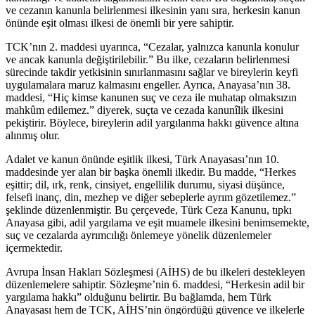
ve cezanın kanunla⁤ belirlenmesi ilkesinin yanı‌ sıra, herkesin kanun
önünde eşit olması ⁢ilkesi de önemli bir yere​ sahiptir.
TCK’nın 2.⁣ maddesi uyarınca, “Cezalar, yalnızca kanunla konulur
ve ancak kanunla değiştirilebilir.” ⁤Bu ilke, cezaların belirlenmesi
sürecinde takdir yetkisinin sınırlanmasını‍ sağlar ve bireylerin keyfi⁢
uygulamalara maruz​ kalmasını engeller. Ayrıca, Anayasa’nın 38.
⁣maddesi, “Hiç kimse kanunen ⁤suç⁣ ve ceza ile muhatap olmaksızın
mahkûm edilemez.” diyerek, suçta ve ​cezada kanunîlik⁢ ilkesini
⁢pekiştirir. Böylece, bireylerin adil yargılanma hakkı güvence altına
alınmış olur.
Adalet ve ⁣kanun​ önünde eşitlik ilkesi, Türk Anayasası’nın 10.‍
maddesinde yer alan ​bir​ başka önemli ilkedir. Bu madde,⁤ “Herkes
eşittir; dil, ırk, renk,‌ cinsiyet, engellilik⁣ durumu, siyasi düşünce,
felsefi ​inanç, din, mezhep ve diğer sebeplerle ayrım gözetilemez.”
⁢şeklinde düzenlenmiştir. Bu çerçevede, Türk Ceza ⁤Kanunu, tıpkı
Anayasa gibi, adil⁤ yargılama ‍ve eşit muamele ilkesini benimsemekte,
suç ve cezalarda ayrımcılığı önlemeye yönelik ‌düzenlemeler⁢
içermektedir.
Avrupa İnsan Hakları Sözleşmesi (AİHS) de bu ilkeleri destekleyen
düzenlemelere sahiptir. Sözleşme’nin 6.⁢ maddesi, “Herkesin adil bir
yargılama⁣ hakkı” olduğunu belirtir. Bu ​bağlamda, hem Türk
Anayasası hem de TCK, ⁢AİHS’nin öngördüğü güvence​ ve ilkelerle