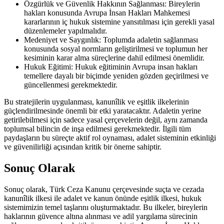
Özgürlük ve Güvenlik Hakkının Sağlanması: Bireylerin
hakları konusunda Avrupa İnsan ‌Hakları Mahkemesi
kararlarının⁢ iç hukuk sistemine ‌yansıtılması ⁣için gerekli yasal
‌düzenlemeler yapılmalıdır.
Medeniyet ve Saygınlık: Toplumda adaletin sağlanması
konusunda sosyal normların geliştirilmesi ⁢ve toplumun her
kesiminin‌ karar alma süreçlerine dahil edilmesi önemlidir.
Hukuk Eğitimi: Hukuk eğitiminin Avrupa insan hakları
temellere dayalı bir biçimde yeniden gözden geçirilmesi ve
güncellenmesi‌ gerekmektedir.
Bu ‌stratejilerin uygulanması, kanunîlik ve eşitlik ilkelerinin
güçlendirilmesinde önemli bir etki yaratacaktır. Adaletin yerine
getirilebilmesi için‌ sadece yasal çerçevelerin değil, aynı zamanda
toplumsal bilincin ​de inşa edilmesi gerekmektedir. İlgili tüm
paydaşların bu süreçte aktif⁣ rol oynaması, adalet sisteminin​ etkinliği
ve güvenilirliği açısından kritik bir öneme sahiptir.
Sonuç Olarak
Sonuç olarak, Türk Ceza ‌Kanunu çerçevesinde suçta⁤ ve⁣ cezada
kanunîlik ilkesi ile ⁢adalet ve kanun önünde eşitlik ⁣ilkesi, hukuk
sistemimizin⁣ temel‍ taşlarını oluşturmaktadır. Bu ilkeler, ‍bireylerin
⁣haklarının güvence altına​ alınması⁤ ve adil yargılama sürecinin