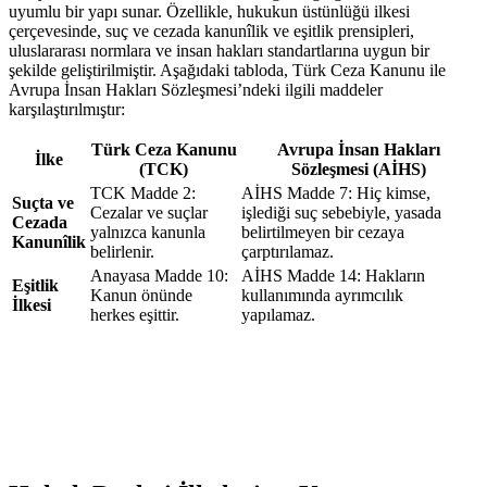
uyumlu bir yapı sunar. Özellikle, hukukun üstünlüğü ilkesi
çerçevesinde, suç ve cezada ‌kanunîlik ⁢ve eşitlik prensipleri,⁢
uluslararası normlara ve insan hakları⁣ standartlarına uygun bir
şekilde geliştirilmiştir. Aşağıdaki ‍tabloda, Türk Ceza⁤ Kanunu ile
Avrupa​ İnsan Hakları Sözleşmesi’ndeki ilgili maddeler
karşılaştırılmıştır:
Türk‌ Ceza Kanunu
Avrupa İnsan Hakları
İlke
(TCK)
⁣Sözleşmesi (AİHS)
TCK Madde 2:
AİHS⁢ Madde 7: Hiç kimse,
Suçta ve
Cezalar ve suçlar
‌işlediği suç sebebiyle, yasada
Cezada
yalnızca kanunla
belirtilmeyen bir cezaya​
Kanunîlik
belirlenir.
çarptırılamaz.
Anayasa ⁣Madde 10:
AİHS ‌Madde⁣ 14: Hakların‍
Eşitlik
Kanun önünde
kullanımında‌ ayrımcılık
İlkesi
herkes⁢ eşittir.
yapılamaz.