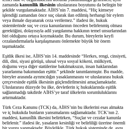
zamanda
kanunîlik ilkesinin
uluslararası boyutunu da⁤ belirgin bir​
şekilde vurgulamaktadır. AİHS’nin 7. maddesi, “Hiç kimseye
⁤işlendiği zamandan önce suç⁢ olarak ilan edilmiş herhangi bir ​eylem‍
veya ihmale dayanarak ceza verilemez.” ifadesi ile, hukuk
sistemlerinde suç ve ceza kanunlarının önceden belirlenmiş olması
gerektiğini, dolayısıyla adil​ yargılanma⁤ hakkının temel unsurlarından
biri olduğunu ortaya⁢ koymaktadır. Bu durum, bireylerin keyfi
cezalandırmalarla karşılaşmasını önlemekte büyük bir önem⁤
taşımaktadır.
Eşitlik ilkesi ise, AİHS’nin 14. maddesinde “Herkes, rengi, cinsiyeti,
dili,⁣ dini, siyasi görüşü, ⁣ulusal veya sosyal ⁣kökeni,⁤ mülkiyeti,
doğumu veya‍ diğer statülerine bakılmaksızın, insan haklarından
yararlanma bakımından eşittir.” şeklinde tanımlanmıştır. Bu madde,
bireyler arasında ayrımcılığın yasaklanmasını‌ ve uluslararası hukuk‍
çerçevesinde‍ eşitlik ilkesinin güçlendirilmesini amaçlamaktadır.
Uluslararası düzeyde bu ilke, devletlerin iç hukuklarında eşitlik
sağlanmadığı takdirde AİHS’ye taraf ülkelerin sorumluluklarını
artırmaktadır.
Türk Ceza Kanunu (TCK) ​da, AİHS’nin bu ilkelerini esas almakta
‌ve⁢ iç hukukda bunların yansımalarını sağlamaktadır. TCK’nın 2.
maddesi, kanunîlik ilkesini belirtirken, “Suçlar‍ ve cezalar kanunla⁤
belirlenir.” ifadesi⁤ ile, yasaların kesinliği ve ‌belirliliği üzerine ​önemli‍
bir vurgu‌ yapmaktadır. Böylelikle, Türk hukuk sisteminde ⁤de, aynı