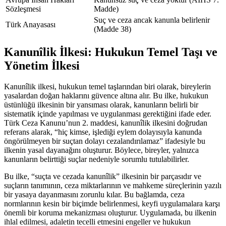
Sözleşmesi
Madde)
Suç ve ceza ancak kanunla belirlenir ​
Türk‌ Anayasası
(Madde 38)
Kanunîlik İlkesi: Hukukun Temel Taşı​ ve
Yönetim İlkesi
Kanunîlik ilkesi, hukukun temel taşlarından⁢ biri olarak, ‌bireylerin
yasalardan doğan haklarını güvence altına alır. Bu ilke, hukukun
üstünlüğü ilkesinin bir yansıması olarak,⁢ kanunların belirli bir
sistematik içinde yapılması ve⁤ uygulanması gerektiğini ifade eder.
Türk Ceza Kanunu’nun 2. maddesi, kanunîlik ilkesini doğrudan
referans alarak, “hiç kimse, işlediği eylem dolayısıyla kanunda
öngörülmeyen ‌bir suçtan dolayı‍ cezalandırılamaz”​ ifadesiyle bu
ilkenin ⁣yasal‍ dayanağını oluşturur.⁣ Böylece, bireyler, yalnızca
kanunların belirttiği suçlar nedeniyle sorumlu tutulabilirler.
Bu⁤ ilke, “suçta ve cezada kanunîlik” ilkesinin bir‌ parçasıdır ve
suçların tanımının, ceza miktarlarının ve mahkeme süreçlerinin⁣ yazılı
bir yasaya dayanmasını zorunlu kılar. Bu⁣ bağlamda, ceza
normlarının kesin bir ‍biçimde‌ belirlenmesi, keyfi⁢ uygulamalara karşı⁢
önemli bir koruma mekanizması oluşturur. Uygulamada, bu ilkenin
ihlal edilmesi, adaletin tecelli etmesini engeller ve hukukun