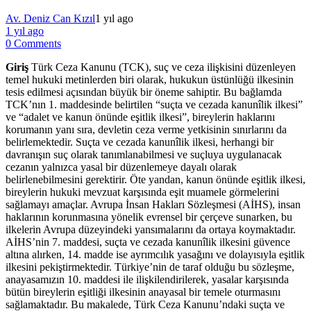
Av. Deniz Can Kızıl
1 yıl ago
1 yıl ago
0 Comments
Giriş
Türk​ Ceza Kanunu (TCK), suç ve ceza‍ ilişkisini düzenleyen
temel hukuki metinlerden biri olarak, ⁢hukukun üstünlüğü ilkesinin
tesis edilmesi açısından büyük bir öneme sahiptir. Bu bağlamda‍
TCK’nın 1.⁣ maddesinde belirtilen “suçta ve cezada kanunîlik ilkesi”
ve “adalet ve kanun​ önünde⁤ eşitlik ilkesi”, bireylerin haklarını
korumanın yanı sıra, devletin ceza verme yetkisinin sınırlarını da
belirlemektedir. Suçta ve cezada​ kanunîlik ​ilkesi, herhangi bir
davranışın suç olarak tanımlanabilmesi⁤ ve ‌suçluya uygulanacak‍
cezanın yalnızca yasal bir⁤ düzenlemeye dayalı olarak
belirlenebilmesini gerektirir. Öte yandan,⁢ kanun önünde eşitlik ilkesi,
⁢bireylerin hukuki mevzuat karşısında eşit ⁢muamele görmelerini
sağlamayı‍ amaçlar. Avrupa İnsan Hakları Sözleşmesi (AİHS), insan
‌haklarının korunmasına yönelik evrensel bir ⁢çerçeve sunarken, bu
ilkelerin‌ Avrupa ‍düzeyindeki yansımalarını da ortaya koymaktadır.
AİHS’nin 7. maddesi, suçta ve cezada ‌kanunîlik ilkesini güvence
altına alırken, 14. madde ​ise ayrımcılık yasağını⁣ ve dolayısıyla eşitlik
‍ilkesini ​pekiştirmektedir. Türkiye’nin de taraf olduğu ​bu sözleşme,
anayasamızın 10. maddesi ile ilişkilendirilerek, yasalar karşısında
bütün⁢ bireylerin eşitliği ilkesinin anayasal ‍bir temele oturmasını
sağlamaktadır. Bu makalede,​ Türk ​Ceza Kanunu’ndaki‌ suçta ve