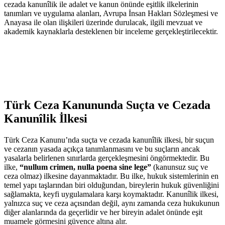
cezada kanunîlik⁣ ile adalet ve‌ kanun önünde eşitlik ilkelerinin
tanımları ve ​uygulama ⁣alanları, Avrupa‍ İnsan Hakları Sözleşmesi ve
Anayasa ile olan ​ilişkileri üzerinde ⁤durulacak, ilgili ⁢mevzuat ve
akademik‍ kaynaklarla desteklenen⁤ bir inceleme gerçekleştirilecektir.
Türk​ Ceza Kanununda Suçta ve Cezada
Kanunîlik İlkesi
Türk Ceza Kanunu’nda suçta ve cezada kanunîlik ilkesi, bir ‌suçun
ve ⁣cezanın yasada açıkça​ tanımlanmasını ve bu suçların ancak
yasalarla belirlenen ⁢sınırlarda gerçekleşmesini öngörmektedir. Bu
ilke,
“nullum ‍crimen, nulla​ poena⁢ sine​ lege”
(kanunsuz suç⁢ ve
⁤ceza olmaz)⁤ ilkesine dayanmaktadır. Bu ilke, hukuk sistemlerinin ⁣en
⁤temel yapı taşlarından biri olduğundan, bireylerin hukuk güvenliğini
‌sağlamakta,⁢ keyfi uygulamalara karşı koymaktadır. Kanunîlik‌ ilkesi,
yalnızca suç ve ceza açısından değil, ⁤aynı zamanda ceza hukukunun
diğer alanlarında‌ da geçerlidir ve her bireyin ​adalet önünde eşit
‍muamele görmesini güvence altına alır.