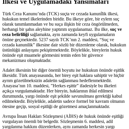
İlkesi ve⁤ Uygulamadaki Yansımaları
Türk ⁢Ceza Kanunu’nda (TCK) suçta ve⁢ cezada kanunîlik ilkesi,‍
hukukun temel ilkelerinden biridir. Bu ilkeye göre, bir eylem ‌suç
olarak tanımlanmadan ve bu ⁢suça ilişkin bir⁢ ceza öngörülmeden,
herhangi bir⁢ şahıs aleyhine yaptırım uygulanamaz. Bu ilke,
suç ve
ceza belirliliği
sağlamakta, aynı zamanda⁤ keyfi ‍uygulamaların
‌önüne geçmektedir. 5237 sayılı TCK’nın ‌2. maddesi, “Suç ve
cezada kanunilik” ilkesine dair sözlü bir düzenleme olarak, hukukun⁤
üstünlüğü ⁣anlayışını ​pekiştirmektedir. Böylelikle, bireylerin hukuk
önünde eşit muamele görmesini temin eden bir güvence
mekanizması oluşmaktadır.
Adalet ilkesinin bir diğer önemli boyutu ise hukukun önünde ‌eşitlik
ilkesidir. Türk anayasasında, her⁤ birey eşit​ haklara sahiptir ve hiçbir
ayrım ‍gözetilmeksizin adaletin ‌sağlanması hedeflenmektedir.
Anayasa’nın‌ 10. maddesi, ⁤”Herkes eşittir” ifadesiyle‌ bu ilkeleri
‍açıkça vurgulamaktadır. Her bireyin, ‍haklarının ihlal⁢ edilmesi
durumunda, yargı önünde eşit şekilde savunulması ⁣gerektiği kabul
edilmektedir. Böylelikle, adaletin sadece formel bir kavram olmanın
ötesine​ geçip, sosyal eşitliği de gözetmesi amaçlanmaktadır.
Avrupa ‌İnsan Hakları Sözleşmesi (AİHS) de hukuk önünde eşitliği
vurgulayan⁣ önemli bir belgedir. Sözleşmenin 6. maddesi, adil
yargılanma hakkını düzenlerken, ‌aynı zamanda ‍herkesin yargı