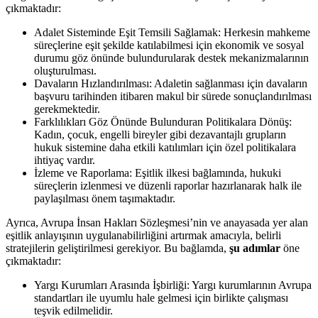
çıkmaktadır:
Adalet Sisteminde Eşit Temsili Sağlamak: Herkesin mahkeme
süreçlerine eşit​ şekilde katılabilmesi için ekonomik ve sosyal
durumu göz önünde bulundurularak​ destek mekanizmalarının
oluşturulması.
Davaların Hızlandırılması: Adaletin sağlanması ⁣için davaların
başvuru tarihinden itibaren makul bir​ sürede sonuçlandırılması
gerekmektedir.
Farklılıkları Göz Önünde Bulunduran Politikalara Dönüş:⁢
Kadın, çocuk, engelli bireyler gibi dezavantajlı grupların⁤
hukuk sistemine daha etkili katılımları için özel politikalara
ihtiyaç⁤ vardır.
İzleme ve Raporlama: Eşitlik ilkesi bağlamında, hukuki⁣
süreçlerin ​izlenmesi ve düzenli‍ raporlar hazırlanarak halk ile
paylaşılması⁤ önem taşımaktadır.
Ayrıca, Avrupa İnsan Hakları Sözleşmesi’nin ve anayasada yer ‌alan
eşitlik anlayışının​ uygulanabilirliğini artırmak amacıyla, belirli
stratejilerin geliştirilmesi gerekiyor. Bu bağlamda,
şu adımlar
öne
çıkmaktadır:
Yargı​ Kurumları Arasında İşbirliği: Yargı kurumlarının Avrupa
standartları ile uyumlu hale gelmesi ​için‍ birlikte çalışması
teşvik edilmelidir.