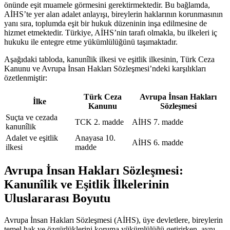
önünde eşit muamele görmesini gerektirmektedir. Bu bağlamda,
AİHS’te yer alan adalet ⁢anlayışı, bireylerin haklarının korunmasının
yanı sıra, toplumda eşit bir hukuk⁤ düzeninin inşa edilmesine de
hizmet⁣ etmektedir. Türkiye, ​AİHS’nin tarafı olmakla, bu ilkeleri iç
hukuku ​ile entegre etme yükümlülüğünü taşımaktadır.
Aşağıdaki tabloda, kanunîlik ilkesi ve eşitlik ilkesinin, Türk Ceza
Kanunu ve Avrupa İnsan ​Hakları Sözleşmesi’ndeki karşılıkları
özetlenmiştir:
Türk Ceza
Avrupa İnsan Hakları
İlke
Kanunu
Sözleşmesi
Suçta ve​ cezada
TCK 2. madde
AİHS 7. madde
kanunîlik
Adalet ve eşitlik
Anayasa 10.
AİHS 6. madde
ilkesi
madde
Avrupa İnsan Hakları Sözleşmesi:
⁣Kanunîlik ve Eşitlik İlkelerinin
‍Uluslararası Boyutu
Avrupa İnsan Hakları Sözleşmesi (AİHS), üye devletlere, bireylerin
temel hak ve özgürlüklerini koruma yükümlülüğü getirirken, aynı⁣