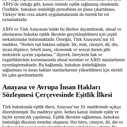
AİHS’de olduğu gibi, kanun önünde eşitlik sağlanmış olmaktadır.
Özellikle, hukukun üstünlüğü⁢ prensibinin ön plana​ çıkartılması,
Türkiye’deki ceza adaleti uygulamalarında da​ önemli bir rol
oynamaktadır.
AİHS ve ‍Türk Anayasası’ndaki bu ⁣ilkelere⁢ dayandırarak, ulusal ve
uluslararası hukukta eşitlik ilkesinin gerçekleştirilmesi için çeşitli
‌mekanizmalar bulunmaktadır. Örneğin, Türk Anayasası’nın⁢ 10.
⁤maddesi, “Herkes eşit haklara‌ sahiptir. Irk, renk, cinsiyet, dil, din,
siyasi ⁢düşünce, ⁣felsefi‍ inanç, ​ekonomik ve sosyal durum gibi
nedenlerle ayırım ‌yapılamaz.” diyerek, bireylerin hak ⁣ve
özgürlüklerinin korunmasında ulusal normları ve AİHS standartlarını​
uyumlaştırmaktadır.‌ Bu bağlamda, hukukun üstünlüğünün
sağlanması ve ‍insan hakları standartlarının yükseltilmesi için sürekli
bir çaba gerekmektedir.
Anayasa ve Avrupa İnsan Hakları
Sözleşmesi Çerçevesinde Eşitlik İlkesi
Türk hukukunda eşitlik ​ilkesi, Anayasa’nın 10. ​maddesinde açıkça
düzenlenmiştir. Bu maddeye göre,⁢ herkes kanun ​önünde eşittir ve‌
hiçbir ayrımcılık ‍yapılamaz. Eşitlik ilkesinin ‌sağlanması, hukukun
üstünlüğü ilkesinin⁤ temelini oluşturur. Her⁢ birey, cinsiyet, dil, din ve