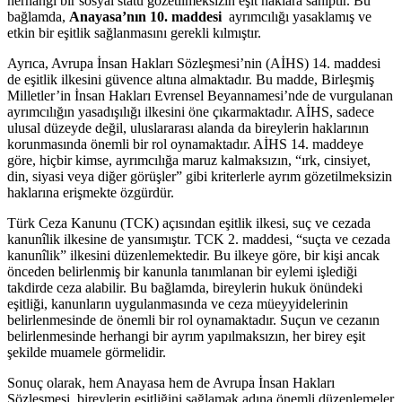
herhangi bir ⁢sosyal statü gözetilmeksizin eşit haklara sahiptir. Bu
‌bağlamda,
Anayasa’nın 10. maddesi
‌ ayrımcılığı yasaklamış ve
etkin bir eşitlik sağlanmasını gerekli kılmıştır.
Ayrıca, Avrupa İnsan Hakları Sözleşmesi’nin (AİHS) 14. maddesi
de eşitlik ilkesini güvence ‍altına ‌almaktadır.⁣ Bu madde, Birleşmiş
Milletler’in İnsan Hakları Evrensel‌ Beyannamesi’nde⁢ de vurgulanan
ayrımcılığın yasadışılığı ‍ilkesini öne çıkarmaktadır. AİHS, sadece
ulusal düzeyde ⁤değil, ⁣uluslararası alanda da bireylerin haklarının
korunmasında‍ önemli bir rol oynamaktadır. AİHS 14. maddeye
göre, hiçbir kimse,⁤ ayrımcılığa maruz kalmaksızın, “ırk, cinsiyet,
din, siyasi veya diğer görüşler” gibi kriterlerle ayrım gözetilmeksizin
haklarına erişmekte‍ özgürdür.
Türk Ceza Kanunu (TCK) açısından‍ eşitlik ilkesi, suç ve cezada
kanunîlik ilkesine de yansımıştır. TCK 2. maddesi, “suçta ve ⁢cezada⁢
kanunîlik” ilkesini düzenlemektedir. Bu⁢ ilkeye⁢ göre, bir kişi ancak
‌önceden belirlenmiş bir ⁤kanunla​ tanımlanan bir eylemi ⁢işlediği
takdirde⁣ ceza alabilir. Bu bağlamda, bireylerin hukuk önündeki
eşitliği, kanunların uygulanmasında​ ve ceza müeyyidelerinin
belirlenmesinde de önemli bir rol oynamaktadır.⁤ Suçun ve‍ cezanın⁣
belirlenmesinde herhangi bir ayrım yapılmaksızın, her‍ birey ​eşit
şekilde muamele görmelidir.
Sonuç olarak, hem Anayasa hem de Avrupa İnsan Hakları
Sözleşmesi, bireylerin eşitliğini sağlamak adına önemli düzenlemeler