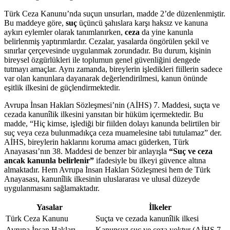
Türk Ceza ‍Kanunu’nda suçun ⁢unsurları, madde 2’de ⁤düzenlenmiştir.
Bu maddeye göre,
suç
üçüncü şahıslara karşı haksız ve kanuna
aykırı eylemler olarak tanımlanırken,
ceza
da yine kanunla
⁣belirlenmiş yaptırımlardır. Cezalar, yasalarda öngörülen şekil ve
sınırlar çerçevesinde uygulanmak zorundadır. Bu durum, kişinin
⁤bireysel özgürlükleri⁢ ile toplumun genel güvenliğini dengede
tutmayı amaçlar. Aynı zamanda, bireylerin işledikleri fiillerin sadece
var olan kanunlara dayanarak değerlendirilmesi, kanun ‌önünde
eşitlik ilkesini de güçlendirmektedir.
Avrupa İnsan Hakları Sözleşmesi’nin (AİHS) 7. Maddesi, ⁢suçta ve
cezada kanunîlik ilkesini ‌yansıtan bir hüküm içermektedir. ⁢Bu
madde, “Hiç kimse, işlediği bir fiilden dolayı kanunda belirtilen bir
suç veya ceza⁤ bulunmadıkça ⁢ceza muamelesine tabi tutulamaz” der.
AİHS, bireylerin haklarını koruma amacı güderken, Türk
Anayasası’nın 38. Maddesi de benzer bir anlayışla
“Suç ve ceza
ancak kanunla belirlenir”
ifadesiyle⁤ bu ilkeyi ⁢güvence altına
almaktadır. Hem Avrupa İnsan Hakları Sözleşmesi hem de Türk
Anayasası, kanunîlik ilkesinin ‌uluslararası⁣ ve​ ulusal düzeyde
uygulanmasını sağlamaktadır.
Yasalar
İlkeler
Türk Ceza Kanunu
Suçta ve cezada kanunîlik ilkesi
Avrupa ⁤İnsan Hakları
Kanunsuz suç ve ceza yoktur (AİHS 7.