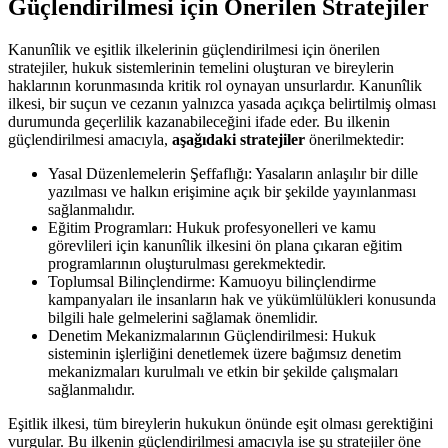
Güçlendirilmesi için Önerilen Stratejiler
Kanunîlik ve eşitlik​ ilkelerinin güçlendirilmesi için önerilen
stratejiler, hukuk ‍sistemlerinin temelini oluşturan⁤ ve⁤ bireylerin
haklarının korunmasında kritik rol oynayan unsurlardır. Kanunîlik
ilkesi, bir suçun ve⁣ cezanın yalnızca ⁤yasada açıkça belirtilmiş ​olması
durumunda⁢ geçerlilik kazanabileceğini ifade eder. Bu ilkenin ​
güçlendirilmesi amacıyla,
aşağıdaki stratejiler
önerilmektedir:
Yasal Düzenlemelerin Şeffaflığı: Yasaların anlaşılır bir dille
yazılması ve halkın erişimine açık bir şekilde yayınlanması
sağlanmalıdır.
Eğitim Programları: ⁤Hukuk⁤ profesyonelleri ve kamu
görevlileri⁢ için kanunîlik ⁣ilkesini ön‍ plana çıkaran ​eğitim
programlarının oluşturulması gerekmektedir.
Toplumsal Bilinçlendirme: Kamuoyu bilinçlendirme
kampanyaları ile insanların hak ve yükümlülükleri ​konusunda
bilgili hale gelmelerini‍ sağlamak⁢ önemlidir.
Denetim‌ Mekanizmalarının‍ Güçlendirilmesi: Hukuk
⁢sisteminin ⁢işlerliğini‌ denetlemek üzere bağımsız denetim
mekanizmaları‌ kurulmalı ve etkin bir şekilde çalışmaları
sağlanmalıdır.
Eşitlik ilkesi, tüm bireylerin⁢ hukukun önünde eşit olması gerektiğini⁣
vurgular. Bu ilkenin güçlendirilmesi ⁣amacıyla ⁢ise⁣ şu stratejiler öne