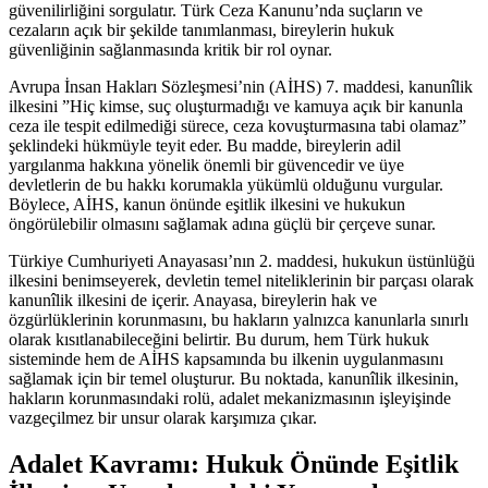
güvenilirliğini sorgulatır.⁣ Türk Ceza Kanunu’nda⁢ suçların ve ​
cezaların‌ açık⁣ bir şekilde tanımlanması, ‌bireylerin hukuk
güvenliğinin⁣ sağlanmasında kritik bir rol ​oynar.
Avrupa İnsan Hakları Sözleşmesi’nin⁣ (AİHS) 7. maddesi, kanunîlik
ilkesini ⁣”Hiç⁢ kimse,‌ suç oluşturmadığı ve kamuya açık bir ⁤kanunla
ceza ile tespit edilmediği sürece, ceza kovuşturmasına tabi olamaz”
şeklindeki⁤ hükmüyle ‌teyit eder. Bu ⁣madde, bireylerin adil
yargılanma hakkına yönelik ​önemli bir güvencedir ve üye
devletlerin de bu ‍hakkı korumakla‌ yükümlü olduğunu vurgular.
‌Böylece, AİHS, kanun önünde eşitlik ilkesini ve hukukun
öngörülebilir olmasını sağlamak adına ⁣güçlü ⁤bir çerçeve sunar.
Türkiye Cumhuriyeti Anayasası’nın 2. maddesi, hukukun üstünlüğü
ilkesini benimseyerek, devletin temel niteliklerinin bir parçası olarak
kanunîlik ilkesini ‌de içerir. Anayasa, bireylerin hak⁢ ve
özgürlüklerinin korunmasını, bu hakların yalnızca kanunlarla sınırlı
olarak kısıtlanabileceğini belirtir. Bu durum,⁤ hem​ Türk hukuk​
sisteminde⁤ hem‍ de AİHS kapsamında bu ilkenin‌ uygulanmasını
sağlamak⁣ için ​bir temel oluşturur. Bu ‍noktada, ⁤kanunîlik ilkesinin,
‌hakların korunmasındaki rolü, adalet mekanizmasının işleyişinde
vazgeçilmez bir unsur olarak karşımıza​ çıkar.
Adalet Kavramı: Hukuk Önünde ​Eşitlik