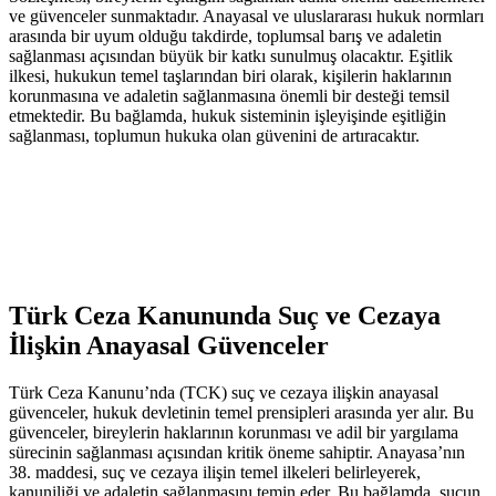
ve güvenceler​ sunmaktadır. Anayasal ve uluslararası hukuk normları⁣
arasında bir uyum olduğu takdirde,⁤ toplumsal barış ⁢ve adaletin
sağlanması açısından büyük bir katkı‌ sunulmuş olacaktır. Eşitlik
ilkesi,‌ hukukun temel taşlarından biri olarak, kişilerin haklarının
korunmasına ve adaletin sağlanmasına önemli bir ⁢desteği temsil
etmektedir. Bu bağlamda, hukuk sisteminin işleyişinde eşitliğin
sağlanması, toplumun hukuka olan güvenini de artıracaktır.
Türk Ceza Kanununda Suç ve⁤ Cezaya
İlişkin Anayasal Güvenceler
Türk Ceza⁢ Kanunu’nda (TCK) suç ve cezaya ilişkin ‌anayasal‍
güvenceler, hukuk ‌devletinin ⁢temel prensipleri arasında⁣ yer alır. Bu
güvenceler, bireylerin haklarının korunması ve adil ​bir ⁣yargılama
sürecinin sağlanması açısından kritik öneme ​sahiptir. Anayasa’nın
38. maddesi, suç ve cezaya ilişin⁢ temel ilkeleri belirleyerek,
kanuniliği‌ ve adaletin sağlanmasını‌ temin eder. Bu⁢ bağlamda, ⁣suçun⁢