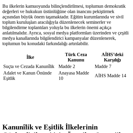
Bu ilkelerin kamuoyunda bilinçlendirilmesi, toplumun demokratik
değerleri ve hukukun üstünlüğüne olan inancını pekiştirmek
açısından ⁢büyük önem taşımaktadır. Eğitim kurumlarında ve sivil
toplum ​kuruluşları aracılığıyla düzenlenecek seminerler ve
‍bilgilendirme toplantıları yoluyla ⁣bu ilkelerin önemi açıkça
anlatılmalıdır. Ayrıca, sosyal ‍medya platformları üzerinden​ ve çeşitli
medya kanallarında bilgilendirici kampanyalar düzenlenerek,
toplumun bu konudaki farkındalığı artırılabilir.
Türk Ceza
AİHS’deki
İlke
Kanunu
Karşılığı
Suçta ⁣ve Cezada Kanunîlik
Madde 2
Madde 7
Adalet ve Kanun Önünde
Anayasa Madde​
AİHS Madde 14
Eşitlik
10
Kanunîlik ve Eşitlik ⁢İlkelerinin⁤