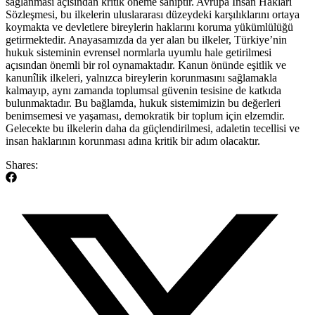
sağlanması açısından⁢ kritik öneme sahiptir. Avrupa İnsan Hakları​
Sözleşmesi, bu ilkelerin uluslararası düzeydeki​ karşılıklarını ortaya
koymakta ve ⁣devletlere bireylerin haklarını koruma yükümlülüğü​
getirmektedir. Anayasamızda da yer alan bu ilkeler, Türkiye’nin
hukuk ⁣sisteminin evrensel normlarla uyumlu hale getirilmesi
açısından önemli bir rol​ oynamaktadır. Kanun önünde eşitlik‍ ve
kanunîlik⁢ ilkeleri, ⁢yalnızca‍ bireylerin korunmasını⁤ sağlamakla
kalmayıp, ⁢aynı zamanda toplumsal güvenin ⁣tesisine de katkıda
bulunmaktadır. Bu bağlamda, hukuk sistemimizin bu değerleri
benimsemesi ⁢ve yaşaması, demokratik⁤ bir ⁣toplum için elzemdir.
Gelecekte bu ilkelerin daha da güçlendirilmesi, adaletin​ tecellisi ve
‍insan haklarının korunması adına kritik bir adım olacaktır.
Shares: