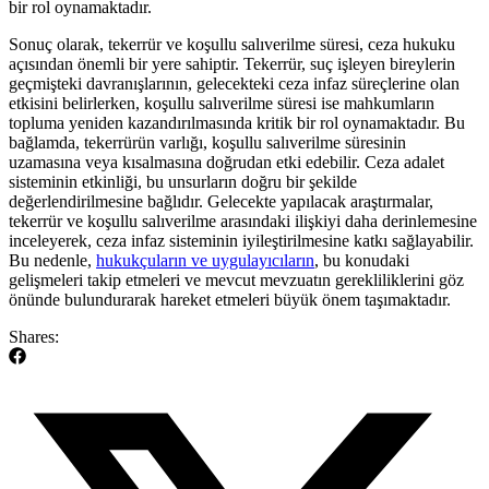
bir⁢ rol oynamaktadır.
Sonuç olarak, tekerrür ve koşullu salıverilme ​süresi, ceza hukuku
açısından‍ önemli ⁣bir yere sahiptir. ⁤Tekerrür,⁢ suç işleyen bireylerin ​
geçmişteki​ davranışlarının, gelecekteki ceza​ infaz süreçlerine olan
etkisini belirlerken, koşullu salıverilme⁢ süresi ⁢ise ⁣mahkumların ​
topluma yeniden kazandırılmasında kritik bir rol oynamaktadır.​ Bu‍
bağlamda,⁢ tekerrürün varlığı, koşullu salıverilme süresinin ​
uzamasına veya kısalmasına ⁢doğrudan etki edebilir. Ceza adalet
sisteminin⁢ etkinliği, bu ‌unsurların doğru‌ bir şekilde
⁤değerlendirilmesine bağlıdır. Gelecekte yapılacak⁣ araştırmalar,
tekerrür ve⁢ koşullu salıverilme⁢ arasındaki⁤ ilişkiyi⁣ daha derinlemesine
⁣inceleyerek, ​ceza‌ infaz sisteminin‌ iyileştirilmesine katkı‌ sağlayabilir.⁣
Bu ⁢nedenle,
hukukçuların ve uygulayıcıların
, bu konudaki
gelişmeleri takip etmeleri ve mevcut mevzuatın gerekliliklerini ⁢göz⁣
önünde bulundurarak hareket etmeleri büyük önem taşımaktadır.
Shares: