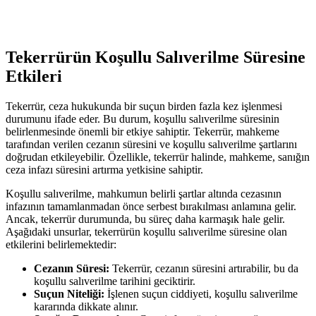
Tekerrürün Koşullu‍ Salıverilme Süresine
Etkileri
Tekerrür, ceza hukukunda​ bir suçun birden fazla kez ⁢işlenmesi
durumunu ifade eder. Bu durum,⁣ koşullu salıverilme süresinin
⁣belirlenmesinde önemli bir etkiye sahiptir. Tekerrür, ⁤mahkeme​
tarafından‌ verilen ⁣cezanın süresini ‍ve koşullu salıverilme şartlarını
⁤doğrudan etkileyebilir. Özellikle,⁣ tekerrür halinde, mahkeme, sanığın
ceza ​infazı ⁣süresini artırma yetkisine​ sahiptir.
Koşullu salıverilme, mahkumun belirli⁤ şartlar altında cezasının
infazının tamamlanmadan önce serbest bırakılması anlamına gelir.
Ancak, tekerrür durumunda, bu süreç ​daha karmaşık hale⁣ gelir.
Aşağıdaki unsurlar, ‍tekerrürün koşullu⁢ salıverilme süresine​ olan
etkilerini belirlemektedir:
Cezanın Süresi:
Tekerrür, cezanın süresini artırabilir, bu ‍da
koşullu salıverilme tarihini geciktirir.
Suçun Niteliği:
⁢İşlenen​ suçun ​ciddiyeti, ‌koşullu salıverilme⁢
kararında dikkate⁣ alınır.