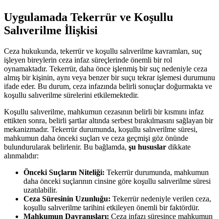
Uygulamada Tekerrür ve Koşullu⁢
Salıverilme İlişkisi
Ceza hukukunda, tekerrür ve koşullu salıverilme ⁤kavramları, suç
‍işleyen bireylerin ceza infaz süreçlerinde önemli⁣ bir⁣ rol
oynamaktadır. Tekerrür, daha önce işlenmiş bir suç ⁢nedeniyle ceza
almış bir kişinin, aynı veya benzer bir‍ suçu ​tekrar işlemesi durumunu
ifade eder. Bu durum, ceza infazında belirli sonuçlar ‌doğurmakta ve
koşullu​ salıverilme ‍sürelerini etkilemektedir.
Koşullu salıverilme,‍ mahkumun⁣ cezasının‍ belirli bir kısmını ⁤infaz
ettikten sonra, belirli şartlar ⁢altında serbest bırakılmasını sağlayan‌ bir
mekanizmadır. Tekerrür durumunda, koşullu ⁢salıverilme süresi,
mahkumun daha önceki suçları ve​ ceza ⁢geçmişi ‌göz önünde
bulundurularak ​belirlenir. ‌Bu bağlamda,
şu ⁣hususlar
dikkate​
alınmalıdır:
Önceki Suçların Niteliği:
Tekerrür durumunda, mahkumun
daha önceki ​suçlarının‍ cinsine göre ‌koşullu salıverilme süresi
uzatılabilir.
Ceza​ Süresinin Uzunluğu:
Tekerrür⁤ nedeniyle verilen ceza,
‍koşullu salıverilme tarihini‍ etkileyen önemli bir faktördür.
Mahkumun Davranışları:
Ceza infazı‌ süresince mahkumun