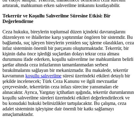
artırarak, mahkumun erken salıverilme imkanını kısıtlayabilir.
Tekerrür ⁤ve ‌Koşullu Salıverilme Süresine Etkisi: Bir
Değerlendirme
Ceza hukuku, bireylerin⁣ toplumsal düzen içindeki ⁤davranışlarını
düzenleyen ve ihlallerine karşı yaptırımlar öngören bir ‍sistemdir. ⁢Bu
bağlamda, suç ​işleyen⁣ bireylerin yeniden suç işleme olasılıkları,⁤ ceza
‌infaz sisteminin önemli bir ⁤parçasını oluşturmaktadır.‍ Tekerrür, bir ​
kişinin daha⁣ önce işlediği suçlardan dolayı‌ tekrar⁤ ceza alması
durumunu ‍ifade ⁤ederken, koşullu ‌salıverilme ise ‌mahkumların belirli‌
şartlar altında ceza infazlarının tamamlanmadan ⁤serbest
⁤bırakılmalarını sağlayan⁣ bir⁢ mekanizmadır. ‌Bu ‍makalede, tekerrür
kavramının ⁢
koşullu salıverilme
‌ süresi üzerindeki ⁢etkileri​ detaylı bir
şekilde incelenecek; Türk Ceza Kanunu ve ⁢ilgili mevzuatlar⁣
çerçevesinde, tekerrürün ceza infazı sürecine yansımaları ⁤ele
alınacaktır. Ayrıca, Yargıtay içtihatları ışığında, tekerrür⁤ durumlarının
koşullu salıverilme süreleri üzerindeki etkileri değerlendirilecek​ ve
bu konudaki⁣ hukuki belirsizlikler tartışılacaktır. Bu‌ çalışma, ‍ceza
adalet sisteminin işleyişine dair önemli​ bir katkı sağlamayı
amaçlamaktadır.