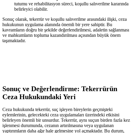
tutumu ve ‌rehabilitasyon süreci, koşullu salıverilme ⁢kararında
belirleyici‌ olabilir.
Sonuç ‍olarak, tekerrür ve koşullu salıverilme arasındaki ilişki, ⁤ceza
hukukunun uygulama‍ alanında önemli bir yere sahiptir. Bu‌
kavramların​ doğru⁣ bir şekilde ‍değerlendirilmesi, adaletin sağlanması
ve mahkumların topluma kazandırılması açısından büyük ⁣önem
⁣taşımaktadır.
Sonuç ve Değerlendirme: Tekerrürün​
Ceza ⁣Hukukundaki ⁣Yeri
Ceza hukukunda tekerrür, suç işleyen bireylerin geçmişteki ​
eylemlerinin,​ gelecekteki‍ ceza ⁢uygulamaları​ üzerindeki etkisini
belirleyen önemli bir⁣ unsurdur. Tekerrür, aynı suçun birden fazla kez
işlenmesi durumunda,⁢ cezanın artırılmasına‌ veya uygulanan⁣
yaptırımların daha ağır hale gelmesine⁣ yol açmaktadır. Bu durum,