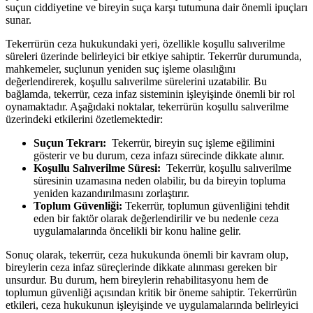
suçun ​ciddiyetine ve⁢ bireyin suça karşı tutumuna ​dair önemli⁣ ipuçları
sunar.
Tekerrürün ceza hukukundaki ⁤yeri, özellikle koşullu ​salıverilme
süreleri üzerinde belirleyici ​bir etkiye sahiptir.⁢ Tekerrür durumunda,
mahkemeler, suçlunun yeniden ‌suç işleme olasılığını
değerlendirerek, koşullu salıverilme sürelerini uzatabilir. Bu
bağlamda, tekerrür, ceza infaz sisteminin işleyişinde ‌önemli bir ⁢rol
oynamaktadır. Aşağıdaki noktalar,‌ tekerrürün⁣ koşullu salıverilme
‍üzerindeki etkilerini özetlemektedir:
Suçun Tekrarı:
⁢ Tekerrür, bireyin⁢ suç⁤ işleme eğilimini⁤
gösterir ve bu⁢ durum,⁣ ceza infazı sürecinde ​dikkate⁣ alınır.
Koşullu Salıverilme Süresi:
⁢ Tekerrür, koşullu⁤ salıverilme
süresinin uzamasına neden ⁤olabilir, ​bu da⁤ bireyin⁣ topluma
yeniden kazandırılmasını​ zorlaştırır.
Toplum⁣ Güvenliği:
⁢Tekerrür, toplumun güvenliğini tehdit
eden ​bir‌ faktör olarak ⁣değerlendirilir ve‍ bu ‌nedenle ceza
uygulamalarında ‍öncelikli bir konu ⁣haline gelir.
Sonuç olarak, ⁢tekerrür, ceza hukukunda ​önemli bir kavram olup,⁢
bireylerin ceza infaz süreçlerinde ⁤dikkate alınması gereken bir
unsurdur. Bu durum, hem bireylerin ⁢rehabilitasyonu hem ⁤de⁢
toplumun güvenliği açısından kritik⁤ bir öneme sahiptir. Tekerrürün
etkileri,⁢ ceza hukukunun işleyişinde ‌ve uygulamalarında belirleyici