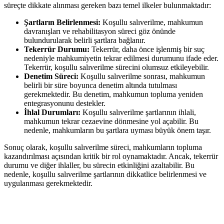
süreçte dikkate alınması gereken bazı temel ilkeler bulunmaktadır:
Şartların Belirlenmesi:
Koşullu salıverilme, mahkumun ​
davranışları‍ ve ⁢rehabilitasyon süreci göz önünde⁤
bulundurularak‍ belirli şartlara bağlanır.
Tekerrür Durumu:
⁤Tekerrür,⁣ daha önce işlenmiş bir suç⁢
nedeniyle ⁤mahkumiyetin tekrar‍ edilmesi durumunu⁢ ifade eder.⁢
Tekerrür, koşullu salıverilme ​sürecini⁣ olumsuz etkileyebilir.
Denetim ​Süreci:
Koşullu salıverilme sonrası, mahkumun
belirli bir ⁣süre boyunca​ denetim altında ⁣tutulması
⁣gerekmektedir. Bu denetim, mahkumun topluma yeniden​
entegrasyonunu destekler.
İhlal Durumları:
Koşullu salıverilme ‌şartlarının ihlali,
mahkumun tekrar​ cezaevine dönmesine yol açabilir.⁢ Bu
nedenle, mahkumların bu‌ şartlara ‍uyması büyük önem ⁤taşır.
Sonuç olarak, koşullu salıverilme süreci, ​mahkumların topluma⁢
kazandırılması⁤ açısından kritik ​bir rol oynamaktadır. ⁣Ancak,⁤ tekerrür
durumu ‌ve diğer ihlaller, bu‍ sürecin etkinliğini‌ azaltabilir. Bu ​
nedenle,‌ koşullu salıverilme şartlarının dikkatlice belirlenmesi ve
uygulanması gerekmektedir.