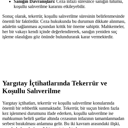
Sanığın Davranışları:
⁤Ceza infazı süresince sanığın⁣ tutumu,
koşullu salıverilme ⁢kararını⁣ etkileyebilir.
Sonuç olarak, tekerrür, koşullu⁢ salıverilme süresinin belirlenmesinde
önemli⁤ bir faktördür. Ceza ​hukukunda⁢ bu ⁤durumun dikkate⁣ alınması,
adaletin sağlanması açısından kritik bir öneme ⁤sahiptir. Mahkemeler,
her bir vakayı kendi‍ içinde‌ değerlendirerek, sanığın yeniden ‍suç
işleme olasılığını göz önünde bulundurarak karar vermektedir.
Yargıtay İçtihatlarında Tekerrür ve
Koşullu Salıverilme
Yargıtay içtihatları, tekerrür ve koşullu salıverilme⁣ konularında
önemli bir ⁣rehberlik​ sunmaktadır. Tekerrür,‌ bir suçun birden fazla
kez işlenmesi⁣ durumunu ifade ederken, koşullu salıverilme ⁣ise
mahkumun belirli şartlar⁣ altında cezasının infazının tamamlanmadan
serbest ⁤bırakılması anlamına gelir. Bu iki kavram arasındaki ilişki,