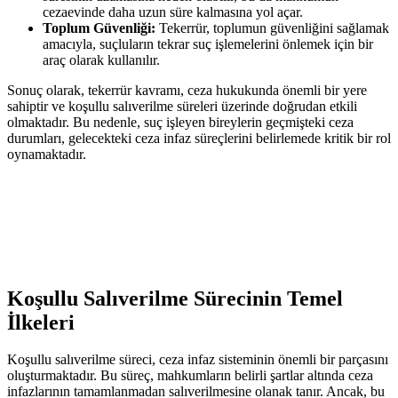
cezaevinde‍ daha uzun süre kalmasına yol açar.
Toplum Güvenliği:
Tekerrür, toplumun güvenliğini sağlamak⁣
amacıyla, suçluların tekrar suç işlemelerini önlemek için ‌bir
araç olarak kullanılır.
Sonuç olarak, tekerrür kavramı, ceza​ hukukunda önemli bir yere
sahiptir ve‌ koşullu salıverilme süreleri üzerinde doğrudan etkili
olmaktadır. Bu nedenle,⁤ suç⁣ işleyen bireylerin ‍geçmişteki ceza
⁢durumları, ⁢gelecekteki ceza infaz süreçlerini ​belirlemede⁣ kritik ⁣bir rol
‌oynamaktadır.
Koşullu ​Salıverilme‌ Sürecinin Temel
İlkeleri
Koşullu salıverilme‌ süreci, ‌ceza infaz sisteminin önemli bir ‌parçasını
​oluşturmaktadır. Bu süreç, mahkumların belirli ‍şartlar altında ⁣ceza
infazlarının ​tamamlanmadan ⁣salıverilmesine olanak tanır. Ancak, bu