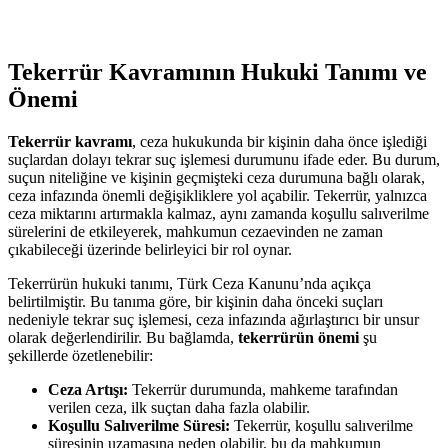
Tekerrür⁤ Kavramının Hukuki Tanımı ve
Önemi
Tekerrür kavramı
, ⁢ceza hukukunda bir kişinin‍ daha⁣ önce ‌işlediği
suçlardan dolayı tekrar suç işlemesi durumunu⁤ ifade eder. Bu⁢ durum,
suçun niteliğine ve kişinin geçmişteki ceza ​durumuna bağlı⁢ olarak,⁢
ceza infazında önemli⁤ değişikliklere yol açabilir. Tekerrür,‍ yalnızca ​
ceza miktarını artırmakla kalmaz, aynı ⁢zamanda koşullu salıverilme
sürelerini de​ etkileyerek, mahkumun cezaevinden ne zaman
çıkabileceği⁤ üzerinde belirleyici⁢ bir‌ rol oynar.
Tekerrürün hukuki tanımı, Türk‌ Ceza Kanunu’nda açıkça
belirtilmiştir. ‌Bu tanıma göre, bir kişinin ⁢daha önceki​ suçları
nedeniyle tekrar suç işlemesi,‍ ceza infazında ağırlaştırıcı‌ bir ⁤unsur​
olarak değerlendirilir. Bu ⁤bağlamda,
tekerrürün önemi
şu
şekillerde özetlenebilir:
Ceza ​Artışı:
Tekerrür durumunda, mahkeme tarafından
verilen‍ ceza,‍ ilk suçtan ⁢daha fazla​ olabilir.
Koşullu Salıverilme ‍Süresi:
Tekerrür, koşullu ‌salıverilme
süresinin uzamasına neden ‍olabilir, bu da mahkumun⁤