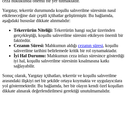
⁢ceza hukukunda​ önemli ‍bir yer tutmaktadır.
Yargıtay, tekerrür durumunda​ koşullu ⁣salıverilme ‌süresinin nasıl
etkileneceğine dair​ çeşitli içtihatlar geliştirmiştir. Bu​ bağlamda,
aşağıdaki hususlar dikkate⁢ alınmalıdır:
Tekerrürün Niteliği:
⁢Tekerrürün ⁢hangi suçlar ‌üzerinden
gerçekleştiği, koşullu salıverilme süresini etkileyen ⁢önemli bir
faktördür.
Cezanın Süresi:
Mahkumun ​aldığı
cezanın süresi
,​ koşullu
salıverilme tarihini belirlemede ‌kritik bir rol ⁣oynamaktadır.
İyi Hal Durumu:
Mahkumun ⁢ceza infazı süresince gösterdiği
iyi⁤ hal, koşullu salıverilme ‍süresinin‍ kısalmasına katkı
sağlayabilir.
Sonuç olarak, Yargıtay içtihatları, tekerrür ve koşullu ⁢salıverilme
arasındaki‍ ilişkiyi net ‌bir şekilde ortaya koymakta ‌ve‌ uygulayıcılara
yol ‍göstermektedir. Bu​ bağlamda, her bir⁣ olayın ‌kendi ​özel ‌koşulları
dikkate alınarak‍ değerlendirilmesi gerektiği⁣ unutulmamalıdır.