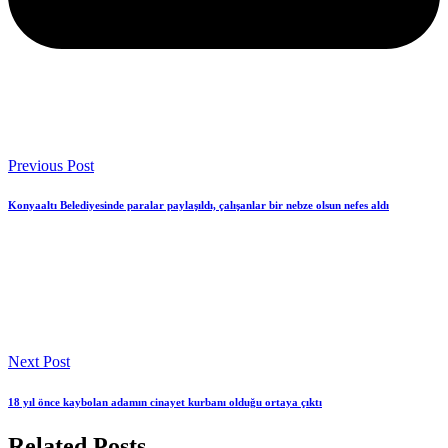
Previous Post
Konyaaltı Belediyesinde paralar paylaşıldı, çalışanlar bir nebze olsun nefes aldı
Next Post
18 yıl önce kaybolan adamın cinayet kurbanı olduğu ortaya çıktı
Related Posts