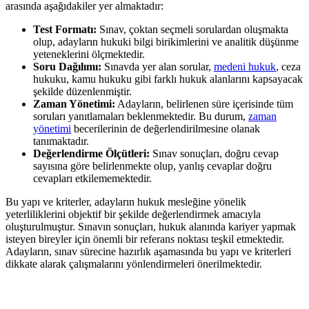
arasında aşağıdakiler ⁣yer almaktadır:
Test ‍Formatı:
Sınav, çoktan seçmeli sorulardan oluşmakta
olup, adayların⁣ hukuki bilgi birikimlerini ve analitik düşünme
yeteneklerini⁣ ölçmektedir.
Soru Dağılımı:
Sınavda yer alan sorular,​
medeni hukuk
, ceza
hukuku, kamu hukuku gibi farklı hukuk alanlarını kapsayacak
şekilde düzenlenmiştir.
Zaman Yönetimi:
Adayların, belirlenen süre içerisinde tüm
⁢soruları yanıtlamaları beklenmektedir. Bu durum,
zaman
yönetimi
becerilerinin de değerlendirilmesine olanak
tanımaktadır.
Değerlendirme Ölçütleri:
Sınav sonuçları, doğru cevap
sayısına göre belirlenmekte olup, yanlış cevaplar doğru
cevapları⁣ etkilememektedir.
Bu yapı ve kriterler, adayların hukuk mesleğine yönelik
yeterliliklerini objektif bir şekilde değerlendirmek amacıyla ​
oluşturulmuştur. Sınavın sonuçları, hukuk alanında kariyer yapmak
‍isteyen bireyler için önemli bir referans noktası⁣ teşkil etmektedir.
Adayların, sınav sürecine ⁢hazırlık aşamasında bu yapı ve kriterleri
dikkate alarak çalışmalarını yönlendirmeleri önerilmektedir.