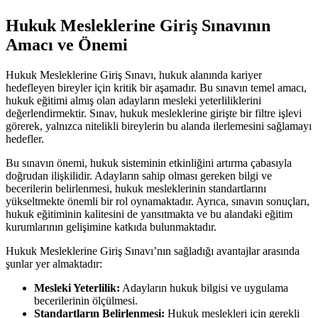
Hukuk ⁣Mesleklerine Giriş Sınavının‌
Amacı ve Önemi
Hukuk Mesleklerine Giriş Sınavı, hukuk alanında kariyer
hedefleyen bireyler için kritik bir aşamadır. Bu ⁣sınavın temel amacı,
hukuk eğitimi almış olan adayların mesleki yeterliliklerini
değerlendirmektir. Sınav, hukuk mesleklerine ​girişte bir‌ filtre işlevi
görerek, yalnızca nitelikli bireylerin bu alanda ilerlemesini⁣ sağlamayı‍
hedefler.
Bu sınavın önemi, hukuk sisteminin etkinliğini artırma çabasıyla
doğrudan ilişkilidir. Adayların ‌sahip⁢ olması gereken bilgi ve
becerilerin belirlenmesi, hukuk mesleklerinin standartlarını
yükseltmekte önemli bir rol oynamaktadır. Ayrıca, sınavın sonuçları,
hukuk ⁢eğitiminin kalitesini de yansıtmakta ve ​bu alandaki eğitim
kurumlarının gelişimine katkıda bulunmaktadır.
Hukuk Mesleklerine Giriş Sınavı’nın ⁤sağladığı avantajlar arasında⁣
şunlar yer almaktadır:
Mesleki Yeterlilik:
Adayların hukuk bilgisi ve uygulama‍
becerilerinin ölçülmesi.
Standartların Belirlenmesi:
‌Hukuk meslekleri için gerekli