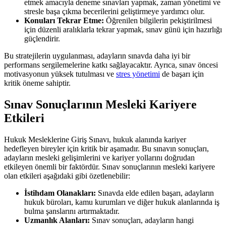
etmek⁢ amacıyla ⁣deneme⁣ sınavları yapmak, zaman yönetimi ve
stresle başa ‌çıkma becerilerini geliştirmeye yardımcı olur.
Konuları Tekrar Etme:
Öğrenilen bilgilerin pekiştirilmesi
⁢için düzenli aralıklarla tekrar yapmak, sınav günü için hazırlığı
⁤güçlendirir.
Bu stratejilerin uygulanması, adayların sınavda ‍daha iyi bir
performans sergilemelerine katkı sağlayacaktır. Ayrıca,⁣ sınav⁣ öncesi
⁢motivasyonun yüksek tutulması ve
stres yönetimi
de‌ başarı için
kritik öneme sahiptir.
Sınav⁢ Sonuçlarının Mesleki⁣ Kariyere
Etkileri
Hukuk Mesleklerine‌ Giriş Sınavı, hukuk alanında kariyer
hedefleyen bireyler için kritik bir aşamadır. ⁢Bu sınavın sonuçları,
adayların mesleki gelişimlerini ve kariyer yollarını doğrudan
etkileyen önemli⁢ bir faktördür. Sınav sonuçlarının mesleki kariyere
olan etkileri aşağıdaki gibi özetlenebilir:
İstihdam Olanakları:
⁣Sınavda elde edilen başarı, adayların
hukuk büroları, kamu kurumları ve⁣ diğer hukuk‌ alanlarında iş
bulma şanslarını artırmaktadır.
Uzmanlık Alanları:
Sınav sonuçları, ⁢adayların hangi