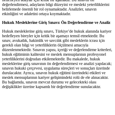
değerlendirmesi, adayların bilgi düzeyini ve mesleki yeterliliklerini
belirlemede önemli bir rol oynamaktadır. Analizler, sınavın
etkinliğini ve adaletini ortaya koymaktadır.
Hukuk‌ Mesleklerine Giriş Sınavı: Ön Değerlendirme ve ​Analiz
Hukuk mesleklerine giriş sınavı, Türkiye’de hukuk alanında​ kariyer
hedefleyen bireyler⁣ için kritik bir aşamayı temsil etmektedir. Bu
sınav, avukatlık, hakimlik ve savcılık gibi ‌mesleklerin icrası için
gerekli ​olan bilgi ve yeterliliklerin ‌ölçülmesi amacıyla
düzenlenmektedir. Sınavın⁣ yapısı,⁢ içeriği ve değerlendirme kriterleri,
hukuk eğitiminin kalitesini ve meslek mensuplarının profesyonel​
yeterliliklerini doğrudan etkilemektedir. Bu ⁤makalede, hukuk
mesleklerine ⁣giriş sınavının ön değerlendirmesi ve analizi yapılacak;
sınavın hukuki çerçevesi, uygulama süreçleri ve ⁢sonuçları üzerinde
durulacaktır. Ayrıca, sınavın hukuk eğitimi üzerindeki etkileri ⁤ve
meslek mensuplarının⁢ kariyer gelişimindeki rolü‍ de‍ ele alınacaktır.
Bu ‌bağlamda, ⁣sınavın mevcut durumu ve gelecekteki olası
değişiklikler üzerine kapsamlı bir değerlendirme sunulacaktır.