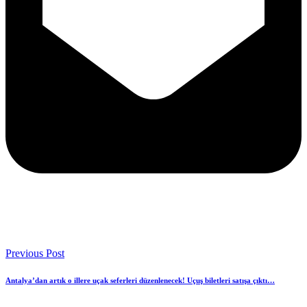
Previous Post
Antalya’dan artık o illere uçak seferleri düzenlenecek! Uçuş biletleri satışa çıktı…