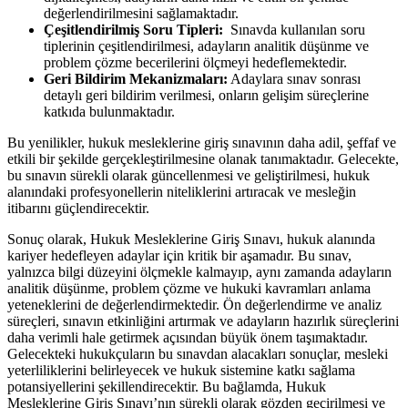
değerlendirilmesini sağlamaktadır.
Çeşitlendirilmiş Soru Tipleri:
⁤ Sınavda kullanılan ‍soru
tiplerinin çeşitlendirilmesi, adayların analitik ⁢düşünme ve
problem çözme becerilerini ölçmeyi hedeflemektedir.
Geri Bildirim Mekanizmaları:
Adaylara sınav sonrası
detaylı geri bildirim verilmesi, onların gelişim süreçlerine
katkıda bulunmaktadır.
Bu yenilikler, hukuk ‍mesleklerine giriş sınavının daha adil, şeffaf ve
etkili bir şekilde​ gerçekleştirilmesine olanak tanımaktadır. Gelecekte,
bu sınavın sürekli olarak güncellenmesi ve geliştirilmesi, hukuk
alanındaki profesyonellerin niteliklerini artıracak ⁤ve mesleğin
itibarını⁢ güçlendirecektir.
Sonuç​ olarak, Hukuk Mesleklerine Giriş Sınavı, hukuk alanında
kariyer hedefleyen adaylar için kritik bir aşamadır. Bu sınav,
yalnızca bilgi düzeyini ⁤ölçmekle kalmayıp, aynı zamanda adayların⁤
analitik düşünme, problem çözme ve hukuki kavramları anlama
yeteneklerini de değerlendirmektedir. Ön değerlendirme ve analiz
süreçleri, sınavın etkinliğini artırmak ve adayların hazırlık süreçlerini
daha verimli hale getirmek açısından büyük önem‍ taşımaktadır.
Gelecekteki hukukçuların bu sınavdan alacakları​ sonuçlar, mesleki
yeterliliklerini belirleyecek⁣ ve hukuk ‍sistemine⁣ katkı ‌sağlama
potansiyellerini şekillendirecektir. Bu bağlamda, ⁢Hukuk
Mesleklerine Giriş Sınavı’nın sürekli olarak gözden geçirilmesi ve