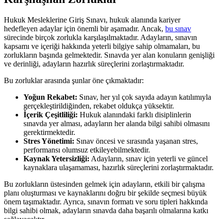
Hukuk Mesleklerine Giriş Sınavı, hukuk alanında kariyer
hedefleyen adaylar için önemli bir aşamadır. Ancak,
bu sınav
sürecinde birçok zorlukla karşılaşılmaktadır.​ Adayların, sınavın
kapsamı⁣ ve içeriği hakkında yeterli ‌bilgiye sahip olmamaları, ⁢bu
zorlukların​ başında gelmektedir. Sınavda yer alan konuların genişliği‍
ve derinliği, adayların hazırlık süreçlerini⁤ zorlaştırmaktadır.
Bu zorluklar arasında şunlar⁢ öne çıkmaktadır:
Yoğun ⁣Rekabet:
Sınav, her yıl çok sayıda adayın katılımıyla
gerçekleştirildiğinden, rekabet oldukça yüksektir.
İçerik Çeşitliliği:
Hukuk alanındaki farklı disiplinlerin
sınavda yer alması, adayların ⁤her alanda bilgi ⁣sahibi olmasını
gerektirmektedir.
Stres Yönetimi:
⁣Sınav ⁣öncesi ⁤ve sırasında yaşanan stres,
⁢performansı olumsuz etkileyebilmektedir.
Kaynak Yetersizliği:
Adayların, sınav için yeterli ve güncel
kaynaklara ulaşamaması, hazırlık ⁣süreçlerini zorlaştırmaktadır.
Bu zorlukların üstesinden⁤ gelmek için adayların, etkili bir çalışma​
planı oluşturması ve kaynaklarını​ doğru bir şekilde seçmesi büyük
önem taşımaktadır. ​Ayrıca, sınavın formatı ve soru tipleri hakkında
bilgi sahibi‌ olmak, adayların sınavda daha başarılı olmalarına katkı