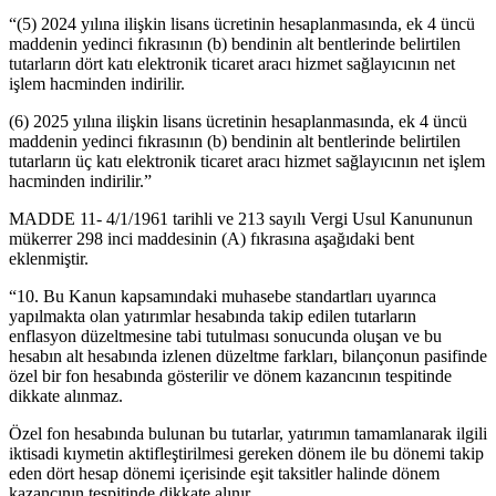
“(5) 2024 yılına ilişkin lisans ücretinin hesaplanmasında, ek 4 üncü
maddenin yedinci fıkrasının (b) bendinin alt bentlerinde belirtilen
tutarların dört katı elektronik ticaret aracı hizmet sağlayıcının net
işlem hacminden indirilir.
(6) 2025 yılına ilişkin lisans ücretinin hesaplanmasında, ek 4 üncü
maddenin yedinci fıkrasının (b) bendinin alt bentlerinde belirtilen
tutarların üç katı elektronik ticaret aracı hizmet sağlayıcının net işlem
hacminden indirilir.”
MADDE 11- 4/1/1961 tarihli ve 213 sayılı Vergi Usul Kanununun
mükerrer 298 inci maddesinin (A) fıkrasına aşağıdaki bent
eklenmiştir.
“10. Bu Kanun kapsamındaki muhasebe standartları uyarınca
yapılmakta olan yatırımlar hesabında takip edilen tutarların
enflasyon düzeltmesine tabi tutulması sonucunda oluşan ve bu
hesabın alt hesabında izlenen düzeltme farkları, bilançonun pasifinde
özel bir fon hesabında gösterilir ve dönem kazancının tespitinde
dikkate alınmaz.
Özel fon hesabında bulunan bu tutarlar, yatırımın tamamlanarak ilgili
iktisadi kıymetin aktifleştirilmesi gereken dönem ile bu dönemi takip
eden dört hesap dönemi içerisinde eşit taksitler halinde dönem
kazancının tespitinde dikkate alınır.