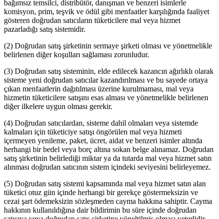
bağımsız temsilci, distribütör, danışman ve benzeri isimlerle
komisyon, prim, teşvik ve ödül gibi menfaatler karşılığında faaliyet
gösteren doğrudan satıcıların tüketicilere mal veya hizmet
pazarladığı satış sistemidir.
(2) Doğrudan satış şirketinin sermaye şirketi olması ve yönetmelikle
belirlenen diğer koşulları sağlaması zorunludur.
(3) Doğrudan satış sisteminin, elde edilecek kazancın ağırlıklı olarak
sisteme yeni doğrudan satıcılar kazandırılması ve bu sayede ortaya
çıkan menfaatlerin dağıtılması üzerine kurulmaması, mal veya
hizmetin tüketicilere satışını esas alması ve yönetmelikle belirlenen
diğer ilkelere uygun olması gerekir.
(4) Doğrudan satıcılardan, sisteme dahil olmaları veya sistemde
kalmaları için tüketiciye satışı öngörülen mal veya hizmeti
içermeyen yenileme, paket, ücret, aidat ve benzeri isimler altında
herhangi bir bedel veya borç altına sokan belge alınamaz. Doğrudan
satış şirketinin belirlediği miktar ya da tutarda mal veya hizmet satın
alınması doğrudan satıcının sistem içindeki seviyesini belirleyemez.
(5) Doğrudan satış sistemi kapsamında mal veya hizmet satın alan
tüketici otuz gün içinde herhangi bir gerekçe göstermeksizin ve
cezai şart ödemeksizin sözleşmeden cayma hakkına sahiptir. Cayma
hakkının kullanıldığına dair bildirimin bu süre içinde doğrudan
satıcıya veya doğrudan satış şirketine yöneltilmiş olması yeterlidir.