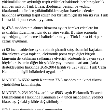
yükümlülüklere aykırılığı tespit edilenler hakkında her bir aykırılık
için beş milyon Türk Lirası, dördüncü, beşinci ve yedinci
fıkralarında belirtilen yükümlülüklere aykırı hareket edenler
hakkında aykırılığı tespit edilen her bir işlem için iki bin iki yüz Türk
Lirası idari para cezası uygulanır.
b) 47/A maddesinin altıncı fıkrasına aykırı hareket edenlere bu
aykırılığın giderilmesi için üç ay süre verilir. Bu süre sonunda
aykırılığın giderilmemesi halinde bir milyon Türk Lirası idari para
cezası uygulanır.
c) 80 inci maddesine aykırı olarak piramit satış sistemini başlatan,
düzenleyen veya toplantı, elektronik posta veya diğer birçok
kimsenin de katılımını sağlamaya elverişli yöntemlerle yayan veya
böyle bir sistemin diğer bir şekilde yayılmasını ticari amaçlarla
destekleyenler hakkında 26/9/2004 tarihli ve 5237 sayılı Türk Ceza
Kanununun ilgili hükümleri uygulanır.”
MADDE 8- 6502 sayılı Kanunun 77/A maddesinin ikinci fıkrası
yürürlükten kaldırılmıştır.
MADDE 9- 23/10/2014 tarihli ve 6563 sayılı Elektronik Ticaretin
Düzenlenmesi Hakkında Kanunun ek 4 üncü maddesinin yedinci
fıkrası aşağıdaki şekilde değiştirilmiştir.
“(7) Lisans ücretinin hesaplanmasında;