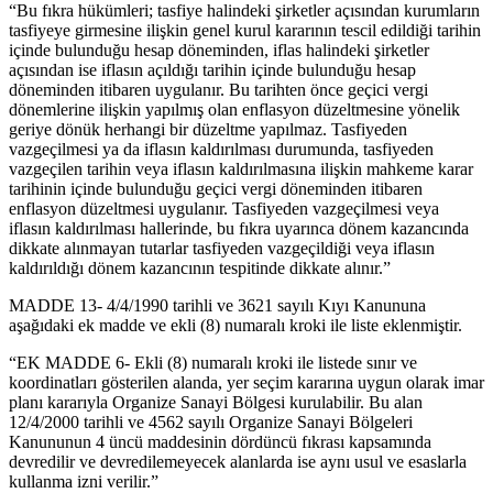
“Bu fıkra hükümleri; tasfiye halindeki şirketler açısından kurumların
tasfiyeye girmesine ilişkin genel kurul kararının tescil edildiği tarihin
içinde bulunduğu hesap döneminden, iflas halindeki şirketler
açısından ise iflasın açıldığı tarihin içinde bulunduğu hesap
döneminden itibaren uygulanır. Bu tarihten önce geçici vergi
dönemlerine ilişkin yapılmış olan enflasyon düzeltmesine yönelik
geriye dönük herhangi bir düzeltme yapılmaz. Tasfiyeden
vazgeçilmesi ya da iflasın kaldırılması durumunda, tasfiyeden
vazgeçilen tarihin veya iflasın kaldırılmasına ilişkin mahkeme karar
tarihinin içinde bulunduğu geçici vergi döneminden itibaren
enflasyon düzeltmesi uygulanır. Tasfiyeden vazgeçilmesi veya
iflasın kaldırılması hallerinde, bu fıkra uyarınca dönem kazancında
dikkate alınmayan tutarlar tasfiyeden vazgeçildiği veya iflasın
kaldırıldığı dönem kazancının tespitinde dikkate alınır.”
MADDE 13- 4/4/1990 tarihli ve 3621 sayılı Kıyı Kanununa
aşağıdaki ek madde ve ekli (8) numaralı kroki ile liste eklenmiştir.
“EK MADDE 6- Ekli (8) numaralı kroki ile listede sınır ve
koordinatları gösterilen alanda, yer seçim kararına uygun olarak imar
planı kararıyla Organize Sanayi Bölgesi kurulabilir. Bu alan
12/4/2000 tarihli ve 4562 sayılı Organize Sanayi Bölgeleri
Kanununun 4 üncü maddesinin dördüncü fıkrası kapsamında
devredilir ve devredilemeyecek alanlarda ise aynı usul ve esaslarla
kullanma izni verilir.”