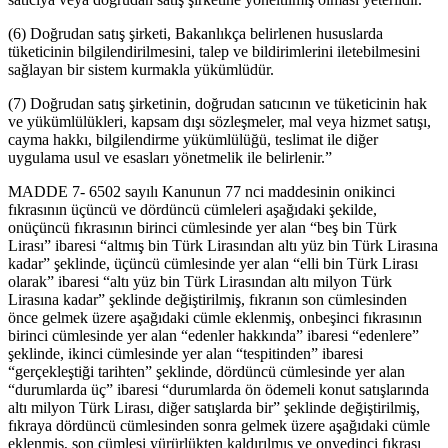
(6) Doğrudan satış şirketi, Bakanlıkça belirlenen hususlarda
tüketicinin bilgilendirilmesini, talep ve bildirimlerini iletebilmesini
sağlayan bir sistem kurmakla yükümlüdür.
(7) Doğrudan satış şirketinin, doğrudan satıcının ve tüketicinin hak
ve yükümlülükleri, kapsam dışı sözleşmeler, mal veya hizmet satışı,
cayma hakkı, bilgilendirme yükümlülüğü, teslimat ile diğer
uygulama usul ve esasları yönetmelik ile belirlenir.”
MADDE 7- 6502 sayılı Kanunun 77 nci maddesinin onikinci
fıkrasının üçüncü ve dördüncü cümleleri aşağıdaki şekilde,
onüçüncü fıkrasının birinci cümlesinde yer alan “beş bin Türk
Lirası” ibaresi “altmış bin Türk Lirasından altı yüz bin Türk Lirasına
kadar” şeklinde, üçüncü cümlesinde yer alan “elli bin Türk Lirası
olarak” ibaresi “altı yüz bin Türk Lirasından altı milyon Türk
Lirasına kadar” şeklinde değiştirilmiş, fıkranın son cümlesinden
önce gelmek üzere aşağıdaki cümle eklenmiş, onbeşinci fıkrasının
birinci cümlesinde yer alan “edenler hakkında” ibaresi “edenlere”
şeklinde, ikinci cümlesinde yer alan “tespitinden” ibaresi
“gerçekleştiği tarihten” şeklinde, dördüncü cümlesinde yer alan
“durumlarda üç” ibaresi “durumlarda ön ödemeli konut satışlarında
altı milyon Türk Lirası, diğer satışlarda bir” şeklinde değiştirilmiş,
fıkraya dördüncü cümlesinden sonra gelmek üzere aşağıdaki cümle
eklenmiş, son cümlesi yürürlükten kaldırılmış ve onyedinci fıkrası