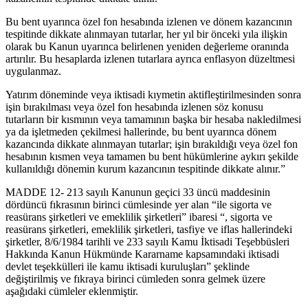
Bu bent uyarınca özel fon hesabında izlenen ve dönem kazancının
tespitinde dikkate alınmayan tutarlar, her yıl bir önceki yıla ilişkin
olarak bu Kanun uyarınca belirlenen yeniden değerleme oranında
artırılır. Bu hesaplarda izlenen tutarlara ayrıca enflasyon düzeltmesi
uygulanmaz.
Yatırım döneminde veya iktisadi kıymetin aktifleştirilmesinden sonra
işin bırakılması veya özel fon hesabında izlenen söz konusu
tutarların bir kısmının veya tamamının başka bir hesaba nakledilmesi
ya da işletmeden çekilmesi hallerinde, bu bent uyarınca dönem
kazancında dikkate alınmayan tutarlar; işin bırakıldığı veya özel fon
hesabının kısmen veya tamamen bu bent hükümlerine aykırı şekilde
kullanıldığı dönemin kurum kazancının tespitinde dikkate alınır.”
MADDE 12- 213 sayılı Kanunun geçici 33 üncü maddesinin
dördüncü fıkrasının birinci cümlesinde yer alan “ile sigorta ve
reasürans şirketleri ve emeklilik şirketleri” ibaresi “, sigorta ve
reasürans şirketleri, emeklilik şirketleri, tasfiye ve iflas hallerindeki
şirketler, 8/6/1984 tarihli ve 233 sayılı Kamu İktisadi Teşebbüsleri
Hakkında Kanun Hükmünde Kararname kapsamındaki iktisadi
devlet teşekkülleri ile kamu iktisadi kuruluşları” şeklinde
değiştirilmiş ve fıkraya birinci cümleden sonra gelmek üzere
aşağıdaki cümleler eklenmiştir.