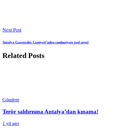
Next Post
Antalya Gazeteciler Cemiyeti’nden cumhuriyete özel sergi!
Related Posts
Gündem
Terör saldırısına Antalya’dan kınama!
1 yıl ago