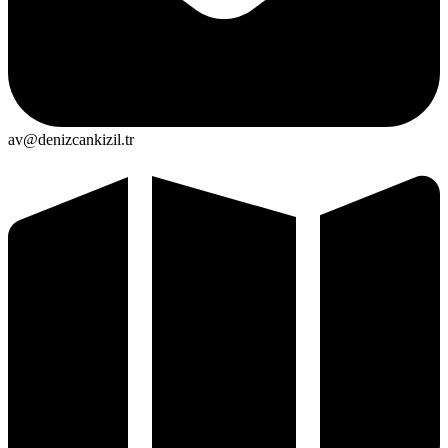
av@denizcankizil.tr