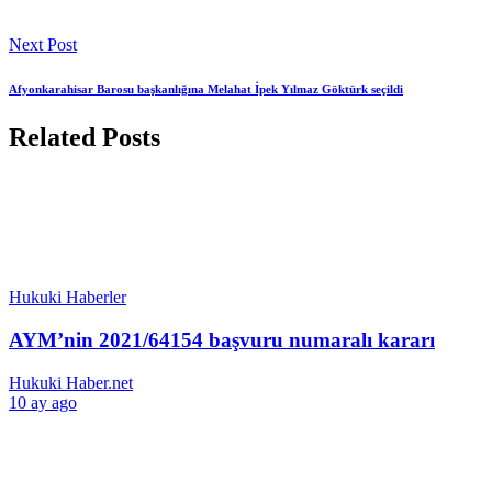
Next Post
Afyonkarahisar Barosu başkanlığına Melahat İpek Yılmaz Göktürk seçildi
Related Posts
Hukuki Haberler
AYM’nin 2021/64154 başvuru numaralı kararı
Hukuki Haber.net
10 ay ago