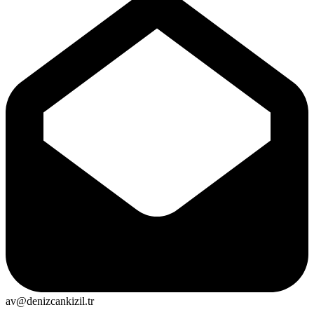
av@denizcankizil.tr