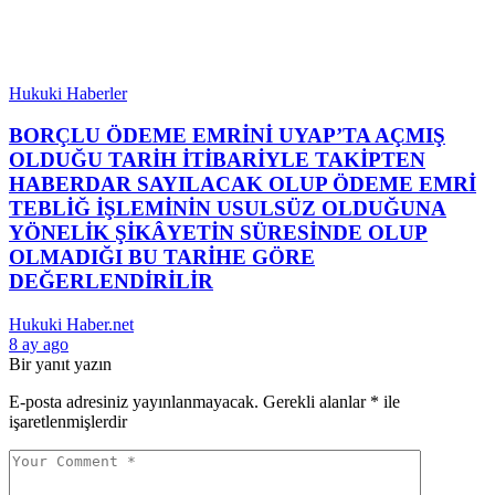
Hukuki Haberler
BORÇLU ÖDEME EMRİNİ UYAP’TA AÇMIŞ
OLDUĞU TARİH İTİBARİYLE TAKİPTEN
HABERDAR SAYILACAK OLUP ÖDEME EMRİ
TEBLİĞ İŞLEMİNİN USULSÜZ OLDUĞUNA
YÖNELİK ŞİKÂYETİN SÜRESİNDE OLUP
OLMADIĞI BU TARİHE GÖRE
DEĞERLENDİRİLİR
Hukuki Haber.net
8 ay ago
Bir yanıt yazın
E-posta adresiniz yayınlanmayacak.
Gerekli alanlar
*
ile
işaretlenmişlerdir