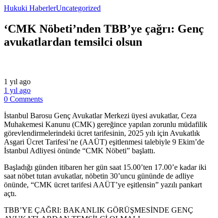
Hukuki Haberler
Uncategorized
‘CMK Nöbeti’nden TBB’ye çağrı: Genç
avukatlardan temsilci olsun
1 yıl ago
1 yıl ago
0 Comments
İstanbul Barosu Genç Avukatlar Merkezi üyesi avukatlar, Ceza
Muhakemesi Kanunu (CMK) gereğince yapılan zorunlu müdafilik
görevlendirmelerindeki ücret tarifesinin, 2025 yılı için Avukatlık
Asgari Ücret Tarifesi’ne (AAÜT) eşitlenmesi talebiyle 9 Ekim’de
İstanbul Adliyesi önünde “CMK Nöbeti” başlattı.
Başladığı günden itibaren her gün saat 15.00’ten 17.00’e kadar iki
saat nöbet tutan avukatlar, nöbetin 30’uncu gününde de adliye
önünde, “CMK ücret tarifesi AAÜT’ye eşitlensin” yazılı pankart
açtı.
TBB’YE ÇAĞRI: BAKANLIK GÖRÜŞMESİNDE GENÇ