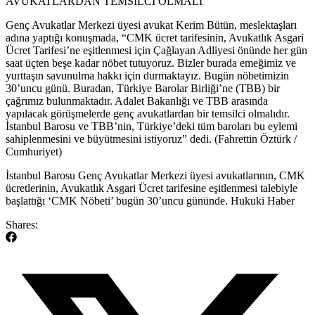
AVUKATLARDAN TEMSİLCİ OLMALI
Genç Avukatlar Merkezi üyesi avukat Kerim Bütün, meslektaşları
adına yaptığı konuşmada, “CMK ücret tarifesinin, Avukatlık Asgari
Ücret Tarifesi’ne eşitlenmesi için Çağlayan Adliyesi önünde her gün
saat üçten beşe kadar nöbet tutuyoruz. Bizler burada emeğimiz ve
yurttaşın savunulma hakkı için durmaktayız. Bugün nöbetimizin
30’uncu günü. Buradan, Türkiye Barolar Birliği’ne (TBB) bir
çağrımız bulunmaktadır. Adalet Bakanlığı ve TBB arasında
yapılacak görüşmelerde genç avukatlardan bir temsilci olmalıdır.
İstanbul Barosu ve TBB’nin, Türkiye’deki tüm baroları bu eylemi
sahiplenmesini ve büyütmesini istiyoruz” dedi. (Fahrettin Öztürk /
Cumhuriyet)
​İstanbul Barosu Genç Avukatlar Merkezi üyesi avukatlarının, CMK
ücretlerinin, Avukatlık Asgari Ücret tarifesine eşitlenmesi talebiyle
başlattığı ‘CMK Nöbeti’ bugün 30’uncu gününde. Hukuki Haber
Shares: