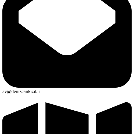
av@denizcankizil.tr