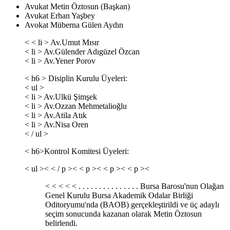
Avukat Metin Öztosun (Başkan)
Avukat Erhan Yaşbey
Avokat Müberna Gülen Aydın
< < li > Av.Umut Mısır
< li > Av.Gülender Adıgüzel Özcan
< li > Av.Yener Porov
< h6 > Disiplin Kurulu Üyeleri:
< ul >
< li > Av.Ulkü Şimşek
< li > Av.Ozzan Mehmetalioğlu
< li > Av.Atila Atık
< li > Av.Nisa Oren
< / ul >
< h6>Kontrol Komitesi Üyeleri:
< ul >< < / p >< < p >< < p >< < p ><
< < < < < . . . . . . . . . . . . . . . Bursa Barosu'nun Olağan
Genel Kurulu Bursa Akademik Odalar Birliği
Oditoryumu'nda (BAOB) gerçekleştirildi ve üç adaylı
seçim sonucunda kazanan olarak Metin Öztosun
belirlendi.