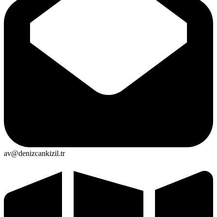
av@denizcankizil.tr