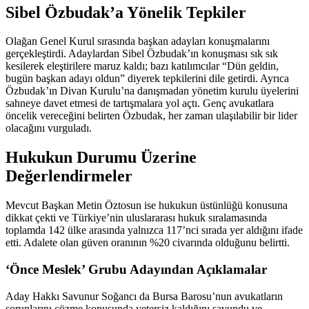
Sibel Özbudak’a Yönelik Tepkiler
Olağan Genel Kurul sırasında başkan adayları konuşmalarını
gerçekleştirdi. Adaylardan Sibel Özbudak’ın konuşması sık sık
kesilerek eleştirilere maruz kaldı; bazı katılımcılar “Dün geldin,
bugün başkan adayı oldun” diyerek tepkilerini dile getirdi. Ayrıca
Özbudak’ın Divan Kurulu’na danışmadan yönetim kurulu üyelerini
sahneye davet etmesi de tartışmalara yol açtı. Genç avukatlara
öncelik vereceğini belirten Özbudak, her zaman ulaşılabilir bir lider
olacağını vurguladı.
Hukukun Durumu Üzerine
Değerlendirmeler
Mevcut Başkan Metin Öztosun ise hukukun üstünlüğü konusuna
dikkat çekti ve Türkiye’nin uluslararası hukuk sıralamasında
toplamda 142 ülke arasında yalnızca 117’nci sırada yer aldığını ifade
etti. Adalete olan güven oranının %20 civarında olduğunu belirtti.
‘Önce Meslek’ Grubu Adayından Açıklamalar
Aday Hakkı Savunur Soğancı da Bursa Barosu’nun avukatların
sorunlarını çözme konusunda yetersiz kaldığını savundu ve