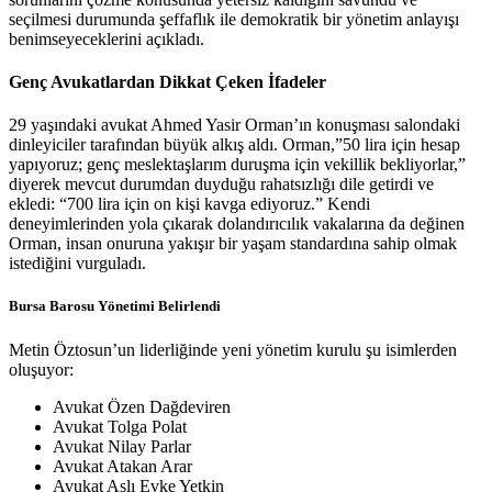
seçilmesi durumunda şeffaflık ile demokratik bir yönetim anlayışı
benimseyeceklerini açıkladı.
Genç Avukatlardan Dikkat Çeken İfadeler
29 yaşındaki avukat Ahmed Yasir Orman’ın konuşması salondaki
dinleyiciler tarafından büyük alkış aldı. Orman,”50 lira için hesap
yapıyoruz; genç meslektaşlarım duruşma için vekillik bekliyorlar,”
diyerek mevcut durumdan duyduğu rahatsızlığı dile getirdi ve
ekledi: “700 lira için on kişi kavga ediyoruz.” Kendi
deneyimlerinden yola çıkarak dolandırıcılık vakalarına da değinen
Orman, insan onuruna yakışır bir yaşam standardına sahip olmak
istediğini vurguladı.
Bursa Barosu Yönetimi Belirlendi
Metin Öztosun’un liderliğinde yeni yönetim kurulu şu isimlerden
oluşuyor:
Avukat Özen Dağdeviren
Avukat Tolga Polat
Avukat Nilay Parlar
Avukat Atakan Arar
Avukat Aslı Evke Yetkin