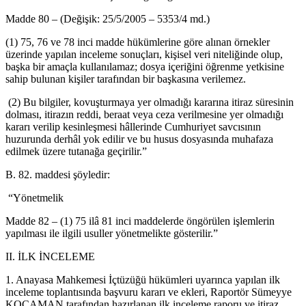
Madde 80 – (Değişik: 25/5/2005 – 5353/4 md.)
(1) 75, 76 ve 78 inci madde hükümlerine göre alınan örnekler
üzerinde yapılan inceleme sonuçları, kişisel veri niteliğinde olup,
başka bir amaçla kullanılamaz; dosya içeriğini öğrenme yetkisine
sahip bulunan kişiler tarafından bir başkasına verilemez.
(2) Bu bilgiler, kovuşturmaya yer olmadığı kararına itiraz süresinin
dolması, itirazın reddi, beraat veya ceza verilmesine yer olmadığı
kararı verilip kesinleşmesi hâllerinde Cumhuriyet savcısının
huzurunda derhâl yok edilir ve bu husus dosyasında muhafaza
edilmek üzere tutanağa geçirilir.”
B. 82. maddesi şöyledir:
“Yönetmelik
Madde 82 – (1) 75 ilâ 81 inci maddelerde öngörülen işlemlerin
yapılması ile ilgili usuller yönetmelikte gösterilir.”
II. İLK İNCELEME
1. Anayasa Mahkemesi İçtüzüğü hükümleri uyarınca yapılan ilk
inceleme toplantısında başvuru kararı ve ekleri, Raportör Sümeyye
KOCAMAN tarafından hazırlanan ilk inceleme raporu ve itiraz