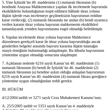
5. Yine İçtüzük’ün 49. maddesinin (1) numaralı fıkrasının (b)
bendinde Anayasa Mahkemesince yapılan ilk incelemede başvuruda
eksikliklerin bulunduğunun tespit edilmesi hâlinde itiraz yoluna
ilişkin işlerde esas incelemeye geçilmeksizin başvurunun reddine
karar verileceği, (2) numaralı fıkrasında ise anılan (b) bendi uyarınca
verilen kararın itiraz yoluna başvuran mahkemenin eksiklikleri
tamamlayarak yeniden başvurmasına engel olmadığı belirtilmiştir.
6. Yapılan incelemede itiraz yoluna başvuran Mahkemece
düzenlenen gerekçeli karar ile itiraz yoluna başvurulduğu ancak
gönderilen belgeler arasında başvuru kararına ilişkin tutanağın
onaylı örneğinin bulunmadığı anlaşılmıştır. Bu itibarla başvurunun
yöntemine uygun olmadığı sonucuna ulaşılmıştır.
7. Açıklanan nedenle 6216 sayılı Kanun’un 40. maddesinin (1)
numaralı fıkrasının (b) bendi ile İçtüzük’ün 46. maddesinin (2)
numaralı fıkrasının (a) bendine aykırı olduğu anlaşılan başvurunun
6216 sayılı Kanun’un 40. maddesinin (4) numaralı fıkrası gereğince
yöntemine uygun olmadığından reddi gerekir.
III. HÜKÜM
4/12/2004 tarihli ve 5271 sayılı Ceza Muhakemesi Kanunu’nun;
A. 25/5/2005 tarihli ve 5353 sayılı Kanun’un 4. maddesiyle