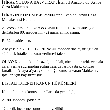
İTİRAZ YOLUNA BAŞVURAN: İstanbul Anadolu 63. Asliye
Ceza Mahkemesi
İTİRAZIN KONUSU: 4/12/2004 tarihli ve 5271 sayılı Ceza
Muhakemesi Kanunu’nun;
A. 25/5/2005 tarihli ve 5353 sayılı Kanun’un 4. maddesiyle
değiştirilen 80. maddesinin (2) numaralı fıkrasının,
B. 82. maddesinin,
Anayasa’nın 2., 13., 17., 20. ve 40. maddelerine aykırılığı ileri
sürülerek iptallerine karar verilmesi talebidir.
OLAY: Konut dokunulmazlığının ihlali, nitelikli hırsızlık ve mala
zarar verme suçlarından açılan ceza davasında itiraz konusu
kuralların Anayasa’ya aykırı olduğu kanısına varan Mahkeme,
iptalleri için başvurmuştur.
I. İPTALİ İSTENEN KANUN HÜKÜMLERİ
Kanun’un itiraz konusu kuralların da yer aldığı;
A. 80. maddesi şöyledir:
“Genetik inceleme sonuçlarının gizliliği