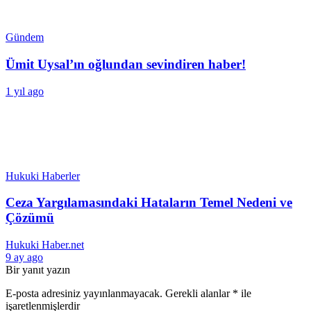
Gündem
Ümit Uysal’ın oğlundan sevindiren haber!
1 yıl ago
Hukuki Haberler
Ceza Yargılamasındaki Hataların Temel Nedeni ve
Çözümü
Hukuki Haber.net
9 ay ago
Bir yanıt yazın
E-posta adresiniz yayınlanmayacak.
Gerekli alanlar
*
ile
işaretlenmişlerdir