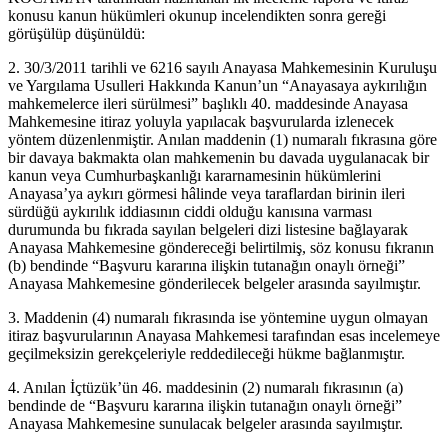
konusu kanun hükümleri okunup incelendikten sonra gereği
görüşülüp düşünüldü:
2. 30/3/2011 tarihli ve 6216 sayılı Anayasa Mahkemesinin Kuruluşu
ve Yargılama Usulleri Hakkında Kanun’un “Anayasaya aykırılığın
mahkemelerce ileri sürülmesi” başlıklı 40. maddesinde Anayasa
Mahkemesine itiraz yoluyla yapılacak başvurularda izlenecek
yöntem düzenlenmiştir. Anılan maddenin (1) numaralı fıkrasına göre
bir davaya bakmakta olan mahkemenin bu davada uygulanacak bir
kanun veya Cumhurbaşkanlığı kararnamesinin hükümlerini
Anayasa’ya aykırı görmesi hâlinde veya taraflardan birinin ileri
sürdüğü aykırılık iddiasının ciddi olduğu kanısına varması
durumunda bu fıkrada sayılan belgeleri dizi listesine bağlayarak
Anayasa Mahkemesine göndereceği belirtilmiş, söz konusu fıkranın
(b) bendinde “Başvuru kararına ilişkin tutanağın onaylı örneği”
Anayasa Mahkemesine gönderilecek belgeler arasında sayılmıştır.
3. Maddenin (4) numaralı fıkrasında ise yöntemine uygun olmayan
itiraz başvurularının Anayasa Mahkemesi tarafından esas incelemeye
geçilmeksizin gerekçeleriyle reddedileceği hükme bağlanmıştır.
4. Anılan İçtüzük’ün 46. maddesinin (2) numaralı fıkrasının (a)
bendinde de “Başvuru kararına ilişkin tutanağın onaylı örneği”
Anayasa Mahkemesine sunulacak belgeler arasında sayılmıştır.