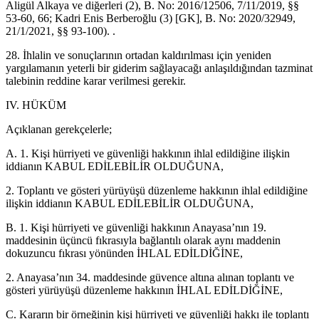
Aligül Alkaya ve diğerleri (2), B. No: 2016/12506, 7/11/2019, §§
53-60, 66; Kadri Enis Berberoğlu (3) [GK], B. No: 2020/32949,
21/1/2021, §§ 93-100). .
28. İhlalin ve sonuçlarının ortadan kaldırılması için yeniden
yargılamanın yeterli bir giderim sağlayacağı anlaşıldığından tazminat
talebinin reddine karar verilmesi gerekir.
IV. HÜKÜM
Açıklanan gerekçelerle;
A. 1. Kişi hürriyeti ve güvenliği hakkının ihlal edildiğine ilişkin
iddianın KABUL EDİLEBİLİR OLDUĞUNA,
2. Toplantı ve gösteri yürüyüşü düzenleme hakkının ihlal edildiğine
ilişkin iddianın KABUL EDİLEBİLİR OLDUĞUNA,
B. 1. Kişi hürriyeti ve güvenliği hakkının Anayasa’nın 19.
maddesinin üçüncü fıkrasıyla bağlantılı olarak aynı maddenin
dokuzuncu fıkrası yönünden İHLAL EDİLDİĞİNE,
2. Anayasa’nın 34. maddesinde güvence altına alınan toplantı ve
gösteri yürüyüşü düzenleme hakkının İHLAL EDİLDİĞİNE,
C. Kararın bir örneğinin kişi hürriyeti ve güvenliği hakkı ile toplantı