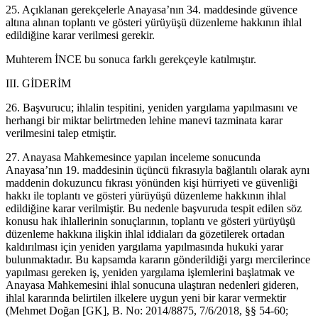
25. Açıklanan gerekçelerle Anayasa’nın 34. maddesinde güvence
altına alınan toplantı ve gösteri yürüyüşü düzenleme hakkının ihlal
edildiğine karar verilmesi gerekir.
Muhterem İNCE bu sonuca farklı gerekçeyle katılmıştır.
III. GİDERİM
26. Başvurucu; ihlalin tespitini, yeniden yargılama yapılmasını ve
herhangi bir miktar belirtmeden lehine manevi tazminata karar
verilmesini talep etmiştir.
27. Anayasa Mahkemesince yapılan inceleme sonucunda
Anayasa’nın 19. maddesinin üçüncü fıkrasıyla bağlantılı olarak aynı
maddenin dokuzuncu fıkrası yönünden kişi hürriyeti ve güvenliği
hakkı ile toplantı ve gösteri yürüyüşü düzenleme hakkının ihlal
edildiğine karar verilmiştir. Bu nedenle başvuruda tespit edilen söz
konusu hak ihlallerinin sonuçlarının, toplantı ve gösteri yürüyüşü
düzenleme hakkına ilişkin ihlal iddiaları da gözetilerek ortadan
kaldırılması için yeniden yargılama yapılmasında hukuki yarar
bulunmaktadır. Bu kapsamda kararın gönderildiği yargı mercilerince
yapılması gereken iş, yeniden yargılama işlemlerini başlatmak ve
Anayasa Mahkemesini ihlal sonucuna ulaştıran nedenleri gideren,
ihlal kararında belirtilen ilkelere uygun yeni bir karar vermektir
(Mehmet Doğan [GK], B. No: 2014/8875, 7/6/2018, §§ 54-60;