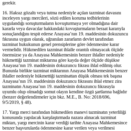
gerekir.
16. Haksız gözaltı veya tutma nedeniyle açılan tazminat davasını
inceleyen yargı mercileri, sözü edilen koruma tedbirlerinin
uygulandığı soruşturmaların kovuşturmaya yer olmadığına dair
kararla veya davacılar hakkındaki kovuşturmaların beraat kararıyla
sonuçlandığını tespit ederse Anayasa’nın 19. maddesinin dokuzuncu
fıkrasına uygun olarak, uğranılan zararların devlet tarafından
tazminat hukukunun genel prensiplerine göre ödenmesine karar
vermelidir. Hükmedilen tazminat ihlalle orantılı olmayacak ölçüde
önemsizse ya da Anayasa Mahkemesinin benzer ihlaller nedeniyle
hükmettiği tazminat miktarına göre kayda değer ölçüde düşükse
Anayasa’nın 19. maddesinin dokuzuncu fıkrası ihlal edilmiş olur.
Bununla birlikte tazminat miktarının Anayasa Mahkemesinin benzer
ihlaller nedeniyle hükmettiği tazminattan düşük olması tek başına
Anayasa’nın 19. maddesinin dokuzuncu fıkrasını ihlal etmez zira
tazminatın Anayasa’nın 19. maddesinin dokuzuncu fıkrasıyla
uyumlu olup olmadığı somut olayın kendine özgü şartlarına bağlıdır
(benzer değerlendirmeler için bkz. M.E., B. No: 2018/696,
9/5/2019, § 48).
17. Yargı merci tarafından hükmedilen manevi tazminatın yeterliliği
konusunda yapılacak karşılaştırmada nazara alınacak tazminat
miktarı, yargı mercinin karar verdiği tarihte Anayasa Mahkemesince
benzer başvurularda ödenmesine karar verilen veya verilmesi