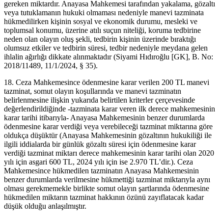
gereken miktardır. Anayasa Mahkemesi tarafından yakalama, gözaltı
veya tutuklamanın hukuki olmaması nedeniyle manevi tazminata
hükmedilirken kişinin sosyal ve ekonomik durumu, mesleki ve
toplumsal konumu, üzerine atılı suçun niteliği, koruma tedbirine
neden olan olayın oluş şekli, tedbirin kişinin üzerinde bıraktığı
olumsuz etkiler ve tedbirin süresi, tedbir nedeniyle meydana gelen
ihlalin ağırlığı dikkate alınmaktadır (Siyami Hıdıroğlu [GK], B. No:
2018/11489, 11/1/2024, § 35).
18. Ceza Mahkemesince ödenmesine karar verilen 200 TL manevi
tazminat, somut olayın koşullarında ve manevi tazminatın
belirlenmesine ilişkin yukarıda belirtilen kriterler çerçevesinde
değerlendirildiğinde -tazminata karar veren ilk derece mahkemesinin
karar tarihi itibarıyla- Anayasa Mahkemesinin benzer durumlarda
ödenmesine karar verdiği veya verebileceği tazminat miktarına göre
oldukça düşüktür (Anayasa Mahkemesinin gözaltının hukukiliği ile
ilgili iddialarda bir günlük gözaltı süresi için ödenmesine karar
verdiği tazminat miktarı derece mahkemesinin karar tarihi olan 2020
yılı için asgari 600 TL, 2024 yılı için ise 2.970 TL’dir.). Ceza
Mahkemesince hükmedilen tazminatın Anayasa Mahkemesinin
benzer durumlarda verilmesine hükmettiği tazminat miktarıyla aynı
olması gerekmemekle birlikte somut olayın şartlarında ödenmesine
hükmedilen miktarın tazminat hakkının özünü zayıflatacak kadar
düşük olduğu anlaşılmıştır.