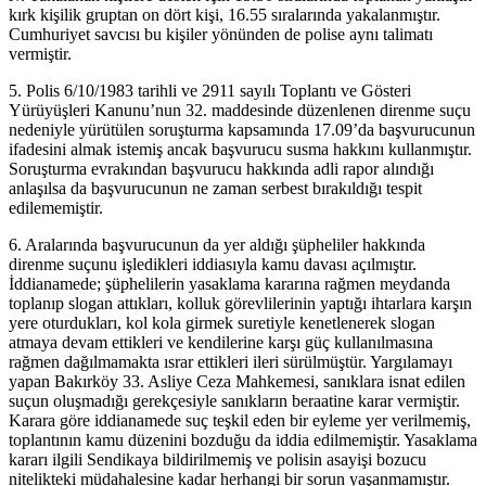
kırk kişilik gruptan on dört kişi, 16.55 sıralarında yakalanmıştır.
Cumhuriyet savcısı bu kişiler yönünden de polise aynı talimatı
vermiştir.
5. Polis 6/10/1983 tarihli ve 2911 sayılı Toplantı ve Gösteri
Yürüyüşleri Kanunu’nun 32. maddesinde düzenlenen direnme suçu
nedeniyle yürütülen soruşturma kapsamında 17.09’da başvurucunun
ifadesini almak istemiş ancak başvurucu susma hakkını kullanmıştır.
Soruşturma evrakından başvurucu hakkında adli rapor alındığı
anlaşılsa da başvurucunun ne zaman serbest bırakıldığı tespit
edilememiştir.
6. Aralarında başvurucunun da yer aldığı şüpheliler hakkında
direnme suçunu işledikleri iddiasıyla kamu davası açılmıştır.
İddianamede; şüphelilerin yasaklama kararına rağmen meydanda
toplanıp slogan attıkları, kolluk görevlilerinin yaptığı ihtarlara karşın
yere oturdukları, kol kola girmek suretiyle kenetlenerek slogan
atmaya devam ettikleri ve kendilerine karşı güç kullanılmasına
rağmen dağılmamakta ısrar ettikleri ileri sürülmüştür. Yargılamayı
yapan Bakırköy 33. Asliye Ceza Mahkemesi, sanıklara isnat edilen
suçun oluşmadığı gerekçesiyle sanıkların beraatine karar vermiştir.
Karara göre iddianamede suç teşkil eden bir eyleme yer verilmemiş,
toplantının kamu düzenini bozduğu da iddia edilmemiştir. Yasaklama
kararı ilgili Sendikaya bildirilmemiş ve polisin asayişi bozucu
nitelikteki müdahalesine kadar herhangi bir sorun yaşanmamıştır.