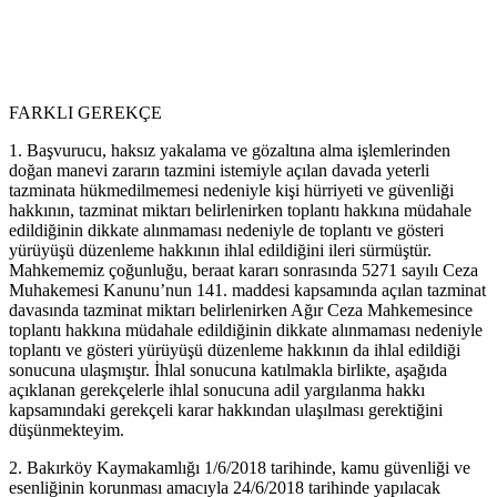
FARKLI GEREKÇE
1. Başvurucu, haksız yakalama ve gözaltına alma işlemlerinden
doğan manevi zararın tazmini istemiyle açılan davada yeterli
tazminata hükmedilmemesi nedeniyle kişi hürriyeti ve güvenliği
hakkının, tazminat miktarı belirlenirken toplantı hakkına müdahale
edildiğinin dikkate alınmaması nedeniyle de toplantı ve gösteri
yürüyüşü düzenleme hakkının ihlal edildiğini ileri sürmüştür.
Mahkememiz çoğunluğu, beraat kararı sonrasında 5271 sayılı Ceza
Muhakemesi Kanunu’nun 141. maddesi kapsamında açılan tazminat
davasında tazminat miktarı belirlenirken Ağır Ceza Mahkemesince
toplantı hakkına müdahale edildiğinin dikkate alınmaması nedeniyle
toplantı ve gösteri yürüyüşü düzenleme hakkının da ihlal edildiği
sonucuna ulaşmıştır. İhlal sonucuna katılmakla birlikte, aşağıda
açıklanan gerekçelerle ihlal sonucuna adil yargılanma hakkı
kapsamındaki gerekçeli karar hakkından ulaşılması gerektiğini
düşünmekteyim.
2. Bakırköy Kaymakamlığı 1/6/2018 tarihinde, kamu güvenliği ve
esenliğinin korunması amacıyla 24/6/2018 tarihinde yapılacak