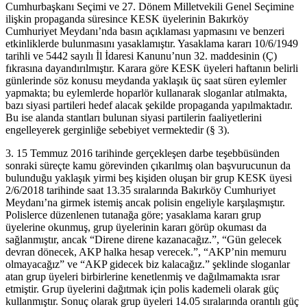
Cumhurbaşkanı Seçimi ve 27. Dönem Milletvekili Genel Seçimine
ilişkin propaganda süresince KESK üyelerinin Bakırköy
Cumhuriyet Meydanı’nda basın açıklaması yapmasını ve benzeri
etkinliklerde bulunmasını yasaklamıştır. Yasaklama kararı 10/6/1949
tarihli ve 5442 sayılı İl İdaresi Kanunu’nun 32. maddesinin (Ç)
fıkrasına dayandırılmıştır. Karara göre KESK üyeleri haftanın belirli
günlerinde söz konusu meydanda yaklaşık üç saat süren eylemler
yapmakta; bu eylemlerde hoparlör kullanarak sloganlar atılmakta,
bazı siyasi partileri hedef alacak şekilde propaganda yapılmaktadır.
Bu ise alanda stantları bulunan siyasi partilerin faaliyetlerini
engelleyerek gerginliğe sebebiyet vermektedir (§ 3).
3. 15 Temmuz 2016 tarihinde gerçekleşen darbe teşebbüsünden
sonraki süreçte kamu görevinden çıkarılmış olan başvurucunun da
bulunduğu yaklaşık yirmi beş kişiden oluşan bir grup KESK üyesi
2/6/2018 tarihinde saat 13.35 sıralarında Bakırköy Cumhuriyet
Meydanı’na girmek istemiş ancak polisin engeliyle karşılaşmıştır.
Polislerce düzenlenen tutanağa göre; yasaklama kararı grup
üyelerine okunmuş, grup üyelerinin kararı görüp okuması da
sağlanmıştır, ancak “Direne direne kazanacağız.”, “Gün gelecek
devran dönecek, AKP halka hesap verecek.”, “AKP’nin memuru
olmayacağız” ve “AKP gidecek biz kalacağız.” şeklinde sloganlar
atan grup üyeleri birbirlerine kenetlenmiş ve dağılmamakta ısrar
etmiştir. Grup üyelerini dağıtmak için polis kademeli olarak güç
kullanmıştır. Sonuç olarak grup üyeleri 14.05 sıralarında orantılı güç