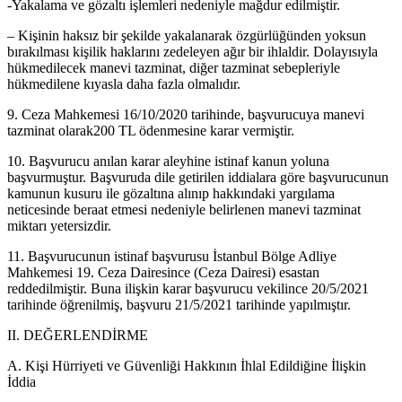
-Yakalama ve gözaltı işlemleri nedeniyle mağdur edilmiştir.
– Kişinin haksız bir şekilde yakalanarak özgürlüğünden yoksun
bırakılması kişilik haklarını zedeleyen ağır bir ihlaldir. Dolayısıyla
hükmedilecek manevi tazminat, diğer tazminat sebepleriyle
hükmedilene kıyasla daha fazla olmalıdır.
9. Ceza Mahkemesi 16/10/2020 tarihinde, başvurucuya manevi
tazminat olarak200 TL ödenmesine karar vermiştir.
10. Başvurucu anılan karar aleyhine istinaf kanun yoluna
başvurmuştur. Başvuruda dile getirilen iddialara göre başvurucunun
kamunun kusuru ile gözaltına alınıp hakkındaki yargılama
neticesinde beraat etmesi nedeniyle belirlenen manevi tazminat
miktarı yetersizdir.
11. Başvurucunun istinaf başvurusu İstanbul Bölge Adliye
Mahkemesi 19. Ceza Dairesince (Ceza Dairesi) esastan
reddedilmiştir. Buna ilişkin karar başvurucu vekilince 20/5/2021
tarihinde öğrenilmiş, başvuru 21/5/2021 tarihinde yapılmıştır.
II. DEĞERLENDİRME
A. Kişi Hürriyeti ve Güvenliği Hakkının İhlal Edildiğine İlişkin
İddia