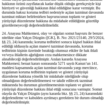
hakkının özünü zayıflatacak kadar düşük olduğu gerekçesiyle kişi
hürriyeti ve güvenliği hakkının ihlal edildiğine karar vermiştir. Bu
durumda haksız koruma tedbiri nedeniyle açılan tazminat davasında
tazminat miktarı belirlenirken başvurucunun toplantı ve gösteri
yürüyüşü düzenlenme hakkına da müdahale edildiğinin gözetilip
gözetilemeyeceği değerlendirilmelidir.
24. Anayasa Mahkemesi, olay ve olguları somut başvuru ile benzer
nitelikte olan Yalçın Düzgün ([GK], B. No: 2021/23140, 29/5/2024,
§§ 23, 24) kararında; koruma tedbirleri sonucu kişisel hakkın ihlal
edildiği iddiasıyla açılan manevi tazminat davasında, koruma
tedbirinin kişinin üzerinde bıraktığı olumsuz etkiler ile hak ihlali
ve/veya ihlallerin ağırlığının ceza mahkemesince dikkate
alınabileceği değerlendirilmiştir. Anılan kararda Anayasa
Mahkemesi; beraat kararı sonrasında 5271 sayılı Kanun’un 141.
maddesi kapsamında açılan tazminat davasında yargı merciince,
uygulanan koruma tedbirinin toplantı ve gösteri yürüyüşü
düzenleme hakkına yönelik bir müdahale niteliğinde olup
olmadığının değerlendirilmemesi ve takdir edilecek tazminat
miktarında bu durumun gözetilmemesinin toplantı ve gösteri
yürüyüşü düzenleme hakkını ihlal ettiği sonucuna varmıştır. Somut
olayda da Yalçın Düzgün (aynı kararda bkz. §§ 23, 24) kararındaki
değerlendirme ve kabulden ayrılmayı gerektiren bir durum olmadığı
değerlendirilmiştir.