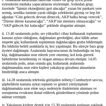
eylemlerini mutlaka yapacaklarını söylemiştir. Ardından grup;
üzerinde “İşimizi ekmeğimizi geri alacağız” yazan bir pankartı yere
sermiş, sendika isminin yazılı olduğu yeleklerini giymiş ve hep bir
ağızdan “Gün gelecek devran dönecek, AKP halka hesap verecek”,
“Direne direne kazanacağız”, “AKP’nin memuru olmayacağız” ve
“AKP gidecek biz kalacağız” şeklinde sloganlar atmıştır.
ii. 13.40 sıralarında polis; ses yükseltici cihaz kullanarak toplantının
kanuna aykırı olduğunu, dağılmaları gerektiğini, aksi hâlde artan
nispette güç kullanılarak toplantının dağıtılacağını gruba bildirmiştir.
Bu bildirim belirli aralıklarla üç kez yapılmıştır. Bu süreçte bazı grup
üyeleri dağılmıştır. Aralarında başvurucunun da bulunduğu on beş
kişi, dağılmamakta ısrar ederek yere oturmuş; kol kola girerek
birbirlerine kenetlenmiş ve slogan atmaya devam etmiştir. 14.05
sıralarında polis, artan oranda güç kullanarak aralarında
dağılmamakta ısrar eden kişileri yakalayıp gözaltına alınanların
bindirildiği araca almıştır.
iii. 14.28 sıralarında telefonla görüşülen nöbetçi Cumhuriyet savcısı,
şüphelilerin kanuna aykırı toplantı ve gösteri yürüyüşünde
dağılmamakta ısrar etme suçu nedeniyle ifadelerinin alınması ve
soruşturma evrakının ikmal edilerek gönderilmesi yönünde polise
talimat vermiştir.
iv. Yakalanan kişilere destek için 15.30 sıralarında toplanan yaklaşık