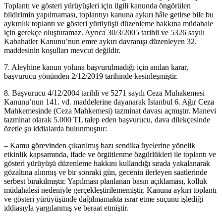
Toplantı ve gösteri yürüyüşleri için ilgili kanunda öngörülen
bildirimin yapılmaması, toplantıyı kanuna aykırı hâle getirse bile bu
aykırılık toplantı ve gösteri yürüyüşü düzenleme hakkına müdahale
için gerekçe oluşturamaz. Ayrıca 30/3/2005 tarihli ve 5326 sayılı
Kabahatler Kanunu’nun emre aykırı davranışı düzenleyen 32.
maddesinin koşulları mevcut değildir.
7. Aleyhine kanun yoluna başvurulmadığı için anılan karar,
başvurucu yönünden 2/12/2019 tarihinde kesinleşmiştir.
8. Başvurucu 4/12/2004 tarihli ve 5271 sayılı Ceza Muhakemesi
Kanunu’nun 141. vd. maddelerine dayanarak İstanbul 6. Ağır Ceza
Mahkemesinde (Ceza Mahkemesi) tazminat davası açmıştır. Manevi
tazminat olarak 5.000 TL talep eden başvurucu, dava dilekçesinde
özetle şu iddialarda bulunmuştur:
– Kamu görevinden çıkarılmış bazı sendika üyelerine yönelik
etkinlik kapsamında, ifade ve örgütlenme özgürlükleri ile toplantı ve
gösteri yürüyüşü düzenleme hakkını kullandığı sırada yakalanarak
gözaltına alınmış ve bir sonraki gün, gecenin ilerleyen saatlerinde
serbest bırakılmıştır. Yapılması planlanan basın açıklaması, kolluk
müdahalesi nedeniyle gerçekleştirilememiştir. Kanuna aykırı toplantı
ve gösteri yürüyüşünde dağılmamakta ısrar etme suçunu işlediği
iddiasıyla yargılanmış ve beraat etmiştir.