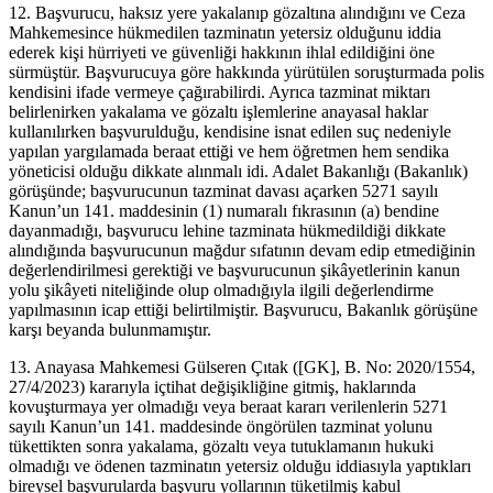
12. Başvurucu, haksız yere yakalanıp gözaltına alındığını ve Ceza
Mahkemesince hükmedilen tazminatın yetersiz olduğunu iddia
ederek kişi hürriyeti ve güvenliği hakkının ihlal edildiğini öne
sürmüştür. Başvurucuya göre hakkında yürütülen soruşturmada polis
kendisini ifade vermeye çağırabilirdi. Ayrıca tazminat miktarı
belirlenirken yakalama ve gözaltı işlemlerine anayasal haklar
kullanılırken başvurulduğu, kendisine isnat edilen suç nedeniyle
yapılan yargılamada beraat ettiği ve hem öğretmen hem sendika
yöneticisi olduğu dikkate alınmalı idi. Adalet Bakanlığı (Bakanlık)
görüşünde; başvurucunun tazminat davası açarken 5271 sayılı
Kanun’un 141. maddesinin (1) numaralı fıkrasının (a) bendine
dayanmadığı, başvurucu lehine tazminata hükmedildiği dikkate
alındığında başvurucunun mağdur sıfatının devam edip etmediğinin
değerlendirilmesi gerektiği ve başvurucunun şikâyetlerinin kanun
yolu şikâyeti niteliğinde olup olmadığıyla ilgili değerlendirme
yapılmasının icap ettiği belirtilmiştir. Başvurucu, Bakanlık görüşüne
karşı beyanda bulunmamıştır.
13. Anayasa Mahkemesi Gülseren Çıtak ([GK], B. No: 2020/1554,
27/4/2023) kararıyla içtihat değişikliğine gitmiş, haklarında
kovuşturmaya yer olmadığı veya beraat kararı verilenlerin 5271
sayılı Kanun’un 141. maddesinde öngörülen tazminat yolunu
tükettikten sonra yakalama, gözaltı veya tutuklamanın hukuki
olmadığı ve ödenen tazminatın yetersiz olduğu iddiasıyla yaptıkları
bireysel başvurularda başvuru yollarının tüketilmiş kabul