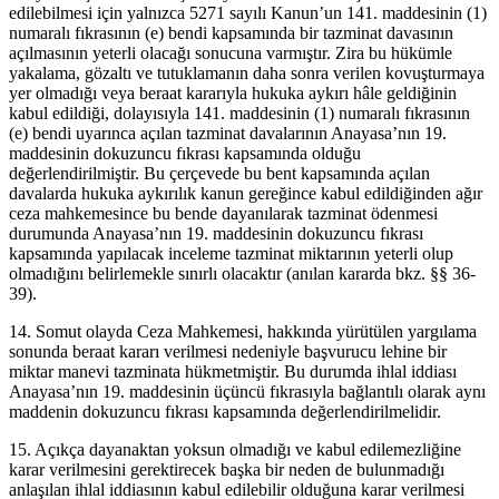
edilebilmesi için yalnızca 5271 sayılı Kanun’un 141. maddesinin (1)
numaralı fıkrasının (e) bendi kapsamında bir tazminat davasının
açılmasının yeterli olacağı sonucuna varmıştır. Zira bu hükümle
yakalama, gözaltı ve tutuklamanın daha sonra verilen kovuşturmaya
yer olmadığı veya beraat kararıyla hukuka aykırı hâle geldiğinin
kabul edildiği, dolayısıyla 141. maddesinin (1) numaralı fıkrasının
(e) bendi uyarınca açılan tazminat davalarının Anayasa’nın 19.
maddesinin dokuzuncu fıkrası kapsamında olduğu
değerlendirilmiştir. Bu çerçevede bu bent kapsamında açılan
davalarda hukuka aykırılık kanun gereğince kabul edildiğinden ağır
ceza mahkemesince bu bende dayanılarak tazminat ödenmesi
durumunda Anayasa’nın 19. maddesinin dokuzuncu fıkrası
kapsamında yapılacak inceleme tazminat miktarının yeterli olup
olmadığını belirlemekle sınırlı olacaktır (anılan kararda bkz. §§ 36-
39).
14. Somut olayda Ceza Mahkemesi, hakkında yürütülen yargılama
sonunda beraat kararı verilmesi nedeniyle başvurucu lehine bir
miktar manevi tazminata hükmetmiştir. Bu durumda ihlal iddiası
Anayasa’nın 19. maddesinin üçüncü fıkrasıyla bağlantılı olarak aynı
maddenin dokuzuncu fıkrası kapsamında değerlendirilmelidir.
15. Açıkça dayanaktan yoksun olmadığı ve kabul edilemezliğine
karar verilmesini gerektirecek başka bir neden de bulunmadığı
anlaşılan ihlal iddiasının kabul edilebilir olduğuna karar verilmesi