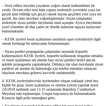
– Sözü edilen meydan yayaların yoğun olarak kullandıkları bir
yerdir. Devam eden tren hattı yapımı nedeniyle çevredeki yaya üst
geçidi iptal edildiği için geçici olarak hayata geçirilen yeni yaya üst
geçidi, dar olan meydanı yoğunlaştırmıştır. Seçim çalışmaları
nedeniyle siyasi partiler meydanda stant açmıştır. Ayrıca meydanda
yerel yönetime ait iftar çadırı ile iftarlık malzeme taşıyan kamyonet
bulunmaktadır.
– KESK üyeleri basın açıklaması sınırlarını aşan eylemleriyle ilgili
olarak herhangi bir müracaatta bulunmamıştır.
– Siyasi partiler propaganda çalışmaları sırasında hoparlör
kullanmazken KESK üyeleri, hoparlör kullanarak sloganlar atmakta
ve basın açıklaması adı altında bazı siyasi partileri hedef alacak
şekilde propaganda yapmaktadır. Oldukça dar olan meydanda siyasi
partilere ait stantlar da bulunduğu için telafisi mümkün olmayan
olayların meydana gelmesi kuvvetle muhtemeldir.
4. KESK üyelerinden/eski üyelerinden oluşan yaklaşık yirmi beş
kişilik bir grup, basın açıklaması ve oturma eylemi yapmak üzere
2/6/2018 tarihinde saat 13.35 sıralarında Bakırköy Cumhuriyet
Meydanı’nda toplanmıştır. Grupta başvurucu da bulunmaktadır.
Konuyla ilgili polis tutanağına göre;
i. Yasaklama kararından haberdar edilen bir grup üyesi polise