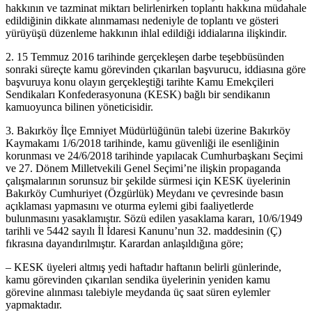
hakkının ve tazminat miktarı belirlenirken toplantı hakkına müdahale
edildiğinin dikkate alınmaması nedeniyle de toplantı ve gösteri
yürüyüşü düzenleme hakkının ihlal edildiği iddialarına ilişkindir.
2. 15 Temmuz 2016 tarihinde gerçekleşen darbe teşebbüsünden
sonraki süreçte kamu görevinden çıkarılan başvurucu, iddiasına göre
başvuruya konu olayın gerçekleştiği tarihte Kamu Emekçileri
Sendikaları Konfederasyonuna (KESK) bağlı bir sendikanın
kamuoyunca bilinen yöneticisidir.
3. Bakırköy İlçe Emniyet Müdürlüğünün talebi üzerine Bakırköy
Kaymakamı 1/6/2018 tarihinde, kamu güvenliği ile esenliğinin
korunması ve 24/6/2018 tarihinde yapılacak Cumhurbaşkanı Seçimi
ve 27. Dönem Milletvekili Genel Seçimi’ne ilişkin propaganda
çalışmalarının sorunsuz bir şekilde sürmesi için KESK üyelerinin
Bakırköy Cumhuriyet (Özgürlük) Meydanı ve çevresinde basın
açıklaması yapmasını ve oturma eylemi gibi faaliyetlerde
bulunmasını yasaklamıştır. Sözü edilen yasaklama kararı, 10/6/1949
tarihli ve 5442 sayılı İl İdaresi Kanunu’nun 32. maddesinin (Ç)
fıkrasına dayandırılmıştır. Karardan anlaşıldığına göre;
– KESK üyeleri altmış yedi haftadır haftanın belirli günlerinde,
kamu görevinden çıkarılan sendika üyelerinin yeniden kamu
görevine alınması talebiyle meydanda üç saat süren eylemler
yapmaktadır.