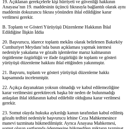
19. Açıklanan gerekçelerle kişi hürriyeti ve güvenliği hakkının
Anayasa’nın 19. maddesinin üçüncü fıkrasıyla bağlantılı olarak aynı
maddenin dokuzuncu fıkrası yönünden ihlal edildiğine karar
verilmesi gerekir.
B. Toplantı ve Gösteri Yürüyüşü Düzenleme Hakkının İhlal
Edildiğine İlişkin İddia
20. Başvurucu, idarece toplantı mekânı olarak belirlenen Bakırköy
Cumhuriyet Meydanı’nda basın açıklaması yapmak istemesi
nedeniyle yakalama ve gözaltı işlemlerine maruz kalmasının
örgütlenme özgürlüğü ve ifade özgürlüğü ile toplantı ve gösteri
yürüyüşü düzenleme hakkını ihlal ettiğinden yakınmıştır.
21. Başvuru, toplantı ve gösteri yürüyüşü düzenleme hakkı
kapsamında incelenmiştir.
22. Açıkça dayanaktan yoksun olmadığı ve kabul edilemezliğine
karar verilmesini gerektirecek başka bir neden de bulunmadığı
anlaşılan ihlal iddiasının kabul edilebilir olduğuna karar verilmesi
gerekir.
23. Somut olayda hukuka aykırılığı kanun tarafından kabul edilmiş
gözaltı tedbiri nedeniyle başvurucu lehine Ceza Mahkemesince
manevi tazminata hükmedilmiştir. Ayrıca Anayasa Mahkemesi,
somut olayın şartlarında ödenmesine hükmedilen miktarın tazminat