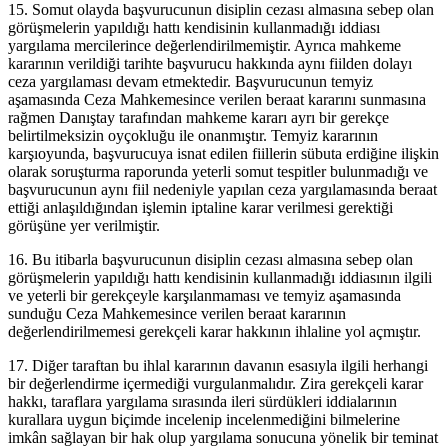
15. Somut olayda başvurucunun disiplin cezası almasına sebep olan
görüşmelerin yapıldığı hattı kendisinin kullanmadığı iddiası
yargılama mercilerince değerlendirilmemiştir. Ayrıca mahkeme
kararının verildiği tarihte başvurucu hakkında aynı fiilden dolayı
ceza yargılaması devam etmektedir. Başvurucunun temyiz
aşamasında Ceza Mahkemesince verilen beraat kararını sunmasına
rağmen Danıştay tarafından mahkeme kararı ayrı bir gerekçe
belirtilmeksizin oyçokluğu ile onanmıştır. Temyiz kararının
karşıoyunda, başvurucuya isnat edilen fiillerin sübuta erdiğine ilişkin
olarak soruşturma raporunda yeterli somut tespitler bulunmadığı ve
başvurucunun aynı fiil nedeniyle yapılan ceza yargılamasında beraat
ettiği anlaşıldığından işlemin iptaline karar verilmesi gerektiği
görüşüne yer verilmiştir.
16. Bu itibarla başvurucunun disiplin cezası almasına sebep olan
görüşmelerin yapıldığı hattı kendisinin kullanmadığı iddiasının ilgili
ve yeterli bir gerekçeyle karşılanmaması ve temyiz aşamasında
sunduğu Ceza Mahkemesince verilen beraat kararının
değerlendirilmemesi gerekçeli karar hakkının ihlaline yol açmıştır.
17. Diğer taraftan bu ihlal kararının davanın esasıyla ilgili herhangi
bir değerlendirme içermediği vurgulanmalıdır. Zira gerekçeli karar
hakkı, taraflara yargılama sırasında ileri sürdükleri iddialarının
kurallara uygun biçimde incelenip incelenmediğini bilmelerine
imkân sağlayan bir hak olup yargılama sonucuna yönelik bir teminat