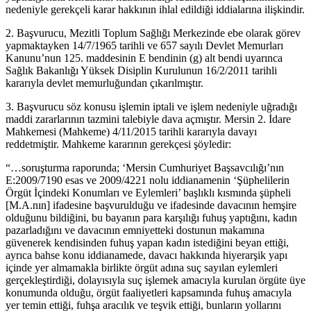
nedeniyle gerekçeli karar hakkının ihlal edildiği iddialarına ilişkindir.
2. Başvurucu, Mezitli Toplum Sağlığı Merkezinde ebe olarak görev
yapmaktayken 14/7/1965 tarihli ve 657 sayılı Devlet Memurları
Kanunu’nun 125. maddesinin E bendinin (g) alt bendi uyarınca
Sağlık Bakanlığı Yüksek Disiplin Kurulunun 16/2/2011 tarihli
kararıyla devlet memurluğundan çıkarılmıştır.
3. Başvurucu söz konusu işlemin iptali ve işlem nedeniyle uğradığı
maddi zararlarının tazmini talebiyle dava açmıştır. Mersin 2. İdare
Mahkemesi (Mahkeme) 4/11/2015 tarihli kararıyla davayı
reddetmiştir. Mahkeme kararının gerekçesi şöyledir:
“…soruşturma raporunda; ‘Mersin Cumhuriyet Başsavcılığı’nın
E:2009/7190 esas ve 2009/4221 nolu iddianamenin ‘Şüphelilerin
Örgüt İçindeki Konumları ve Eylemleri’ başlıklı kısmında şüpheli
[M.A.nın] ifadesine başvurulduğu ve ifadesinde davacının hemşire
olduğunu bildiğini, bu bayanın para karşılığı fuhuş yaptığını, kadın
pazarladığını ve davacının emniyetteki dostunun makamına
güvenerek kendisinden fuhuş yapan kadın istediğini beyan ettiği,
ayrıca bahse konu iddianamede, davacı hakkında hiyerarşik yapı
içinde yer almamakla birlikte örgüt adına suç sayılan eylemleri
gerçekleştirdiği, dolayısıyla suç işlemek amacıyla kurulan örgüte üye
konumunda olduğu, örgüt faaliyetleri kapsamında fuhuş amacıyla
yer temin ettiği, fuhşa aracılık ve teşvik ettiği, bunların yollarını