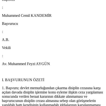
:
Muhammed Cemil KANDEMİR
Başvurucu
:
A.B.
Vekili
:
Av. Muhammed Feyzi AYGÜN
I. BAŞVURUNUN ÖZETİ
1. Başvuru; devlet memurluğundan çıkarma disiplin cezasına karşı
açılan davada disiplin işlemine konu eyleme ilişkin ceza yargılaması
sonucunda verilen beraat kararının dikkate alınmaması ve
başvurucunun disiplin cezası almasına sebep olan görüşmelerin
yapıldığı hattı kendisinin kullanmadığı iddialarının karşılanmaması