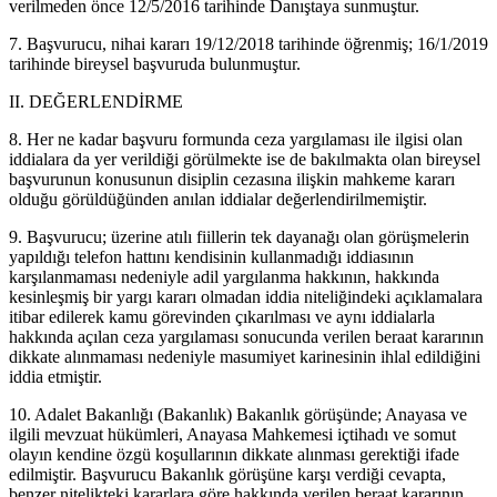
verilmeden önce 12/5/2016 tarihinde Danıştaya sunmuştur.
7. Başvurucu, nihai kararı 19/12/2018 tarihinde öğrenmiş; 16/1/2019
tarihinde bireysel başvuruda bulunmuştur.
II. DEĞERLENDİRME
8. Her ne kadar başvuru formunda ceza yargılaması ile ilgisi olan
iddialara da yer verildiği görülmekte ise de bakılmakta olan bireysel
başvurunun konusunun disiplin cezasına ilişkin mahkeme kararı
olduğu görüldüğünden anılan iddialar değerlendirilmemiştir.
9. Başvurucu; üzerine atılı fiillerin tek dayanağı olan görüşmelerin
yapıldığı telefon hattını kendisinin kullanmadığı iddiasının
karşılanmaması nedeniyle adil yargılanma hakkının, hakkında
kesinleşmiş bir yargı kararı olmadan iddia niteliğindeki açıklamalara
itibar edilerek kamu görevinden çıkarılması ve aynı iddialarla
hakkında açılan ceza yargılaması sonucunda verilen beraat kararının
dikkate alınmaması nedeniyle masumiyet karinesinin ihlal edildiğini
iddia etmiştir.
10. Adalet Bakanlığı (Bakanlık) Bakanlık görüşünde; Anayasa ve
ilgili mevzuat hükümleri, Anayasa Mahkemesi içtihadı ve somut
olayın kendine özgü koşullarının dikkate alınması gerektiği ifade
edilmiştir. Başvurucu Bakanlık görüşüne karşı verdiği cevapta,
benzer nitelikteki kararlara göre hakkında verilen beraat kararının