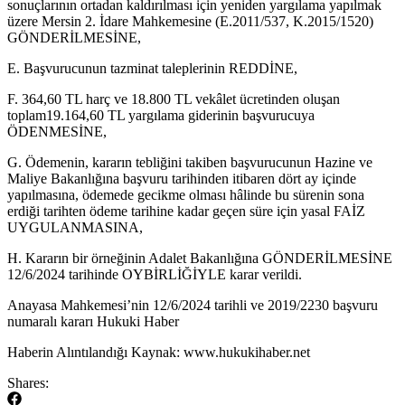
sonuçlarının ortadan kaldırılması için yeniden yargılama yapılmak
üzere Mersin 2. İdare Mahkemesine (E.2011/537, K.2015/1520)
GÖNDERİLMESİNE,
E. Başvurucunun tazminat taleplerinin REDDİNE,
F. 364,60 TL harç ve 18.800 TL vekâlet ücretinden oluşan
toplam19.164,60 TL yargılama giderinin başvurucuya
ÖDENMESİNE,
G. Ödemenin, kararın tebliğini takiben başvurucunun Hazine ve
Maliye Bakanlığına başvuru tarihinden itibaren dört ay içinde
yapılmasına, ödemede gecikme olması hâlinde bu sürenin sona
erdiği tarihten ödeme tarihine kadar geçen süre için yasal FAİZ
UYGULANMASINA,
H. Kararın bir örneğinin Adalet Bakanlığına GÖNDERİLMESİNE
12/6/2024 tarihinde OYBİRLİĞİYLE karar verildi.
​Anayasa Mahkemesi’nin 12/6/2024 tarihli ve 2019/2230 başvuru
numaralı kararı Hukuki Haber
Haberin Alıntılandığı Kaynak: www.hukukihaber.net
Shares: