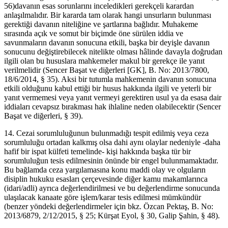
56)davanın esas sorunlarını inceledikleri gerekçeli karardan
anlaşılmalıdır. Bir kararda tam olarak hangi unsurların bulunması
gerektiği davanın niteliğine ve şartlarına bağlıdır. Muhakeme
sırasında açık ve somut bir biçimde öne sürülen iddia ve
savunmaların davanın sonucuna etkili, başka bir deyişle davanın
sonucunu değiştirebilecek nitelikte olması hâlinde davayla doğrudan
ilgili olan bu hususlara mahkemeler makul bir gerekçe ile yanıt
verilmelidir (Sencer Başat ve diğerleri [GK], B. No: 2013/7800,
18/6/2014, § 35). Aksi bir tutumla mahkemenin davanın sonucuna
etkili olduğunu kabul ettiği bir husus hakkında ilgili ve yeterli bir
yanıt vermemesi veya yanıt vermeyi gerektiren usul ya da esasa dair
iddiaları cevapsız bırakması hak ihlaline neden olabilecektir (Sencer
Başat ve diğerleri, § 39).
14. Cezai sorumluluğunun bulunmadığı tespit edilmiş veya ceza
sorumluluğu ortadan kalkmış olsa dahi aynı olaylar nedeniyle -daha
hafif bir ispat külfeti temelinde- kişi hakkında başka tür bir
sorumluluğun tesis edilmesinin önünde bir engel bulunmamaktadır.
Bu bağlamda ceza yargılamasına konu maddi olay ve olguların
disiplin hukuku esasları çerçevesinde diğer kamu makamlarınca
(idari/adli) ayrıca değerlendirilmesi ve bu değerlendirme sonucunda
ulaşılacak kanaate göre işlem/karar tesis edilmesi mümkündür
(benzer yöndeki değerlendirmeler için bkz. Özcan Pektaş, B. No:
2013/6879, 2/12/2015, § 25; Kürşat Eyol, § 30, Galip Şahin, § 48).