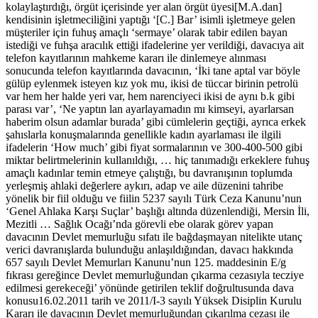
kolaylaştırdığı, örgüt içerisinde yer alan örgüt üyesi[M.A.dan]
kendisinin işletmeciliğini yaptığı ‘[C.] Bar’ isimli işletmeye gelen
müşteriler için fuhuş amaçlı ‘sermaye’ olarak tabir edilen bayan
istediği ve fuhşa aracılık ettiği ifadelerine yer verildiği, davacıya ait
telefon kayıtlarının mahkeme kararı ile dinlemeye alınması
sonucunda telefon kayıtlarında davacının, ‘İki tane aptal var böyle
gülüp eylenmek isteyen kız yok mu, ikisi de tüccar birinin petrolü
var hem her halde yeri var, hem narenciyeci ikisi de aynı b.k gibi
parası var’, ‘Ne yaptın lan ayarlayamadın mı kimseyi, ayarlarsan
haberim olsun adamlar burada’ gibi cümlelerin geçtiği, ayrıca erkek
şahıslarla konuşmalarında genellikle kadın ayarlaması ile ilgili
ifadelerin ‘How much’ gibi fiyat sormalarının ve 300-400-500 gibi
miktar belirtmelerinin kullanıldığı, … hiç tanımadığı erkeklere fuhuş
amaçlı kadınlar temin etmeye çalıştığı, bu davranışının toplumda
yerleşmiş ahlaki değerlere aykırı, adap ve aile düzenini tahribe
yönelik bir fiil olduğu ve fiilin 5237 sayılı Türk Ceza Kanunu’nun
‘Genel Ahlaka Karşı Suçlar’ başlığı altında düzenlendiği, Mersin İli,
Mezitli … Sağlık Ocağı’nda görevli ebe olarak görev yapan
davacının Devlet memurluğu sıfatı ile bağdaşmayan nitelikte utanç
verici davranışlarda bulunduğu anlaşıldığından, davacı hakkında
657 sayılı Devlet Memurları Kanunu’nun 125. maddesinin E/g
fıkrası gereğince Devlet memurluğundan çıkarma cezasıyla tecziye
edilmesi gerekeceği’ yönünde getirilen teklif doğrultusunda dava
konusu16.02.2011 tarih ve 2011/I-3 sayılı Yüksek Disiplin Kurulu
Kararı ile davacının Devlet memurluğundan çıkarılma cezası ile