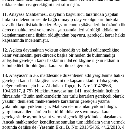
dikkate alınması gerektiğini ileri sürmüştür.
11. Anayasa Mahkemesi, olayların başvurucu tarafından yapılan
hukuki nitelendirmesi ile bağlı olmayıp olay ve olguların hukuki
tavsifini kendisi takdir eder. Başvurucunun şikâyetlerinin özünün ilk
derece mahkemesi ve temyiz aşamasında ileri sürdüğü iddiaların
karşılanmamasına ilişkin olduğundan başvuru, gerekçeli karar hakkı
kapsamında incelenmiştir.
12. Açıkça dayanaktan yoksun olmadığı ve kabul edilemezliğine
karar verilmesini gerektirecek başka bir neden de bulunmadığı
anlaşılan gerekçeli karar hakkının ihlal edildiğine ilişkin iddianın
kabul edilebilir olduğuna karar verilmesi gerekir.
13. Anayasa’nın 36. maddesinde düzenlenen adil yargılanma hakkı
gerekçeli karar hakkı güvencesini de kapsamaktadır (daha geniş
değerlendirme için bkz. Abdullah Topçu, B. No: 2014/8868,
19/4/2017, § 75). Nitekim Anayasa’nın 141. maddesinin üçüncü
fıkrasında “Bütün mahkemelerin her türlü kararları gerekçeli olarak
yazılır.” denilerek mahkemelere kararlarını gerekçeli yazma
yükümlülüğü yüklenmiştir. Mahkemelerin anılan yükümlülüğü,
yargılamada ileri sürülen her türlü iddia ve savunmaya karar
gerekçesinde ayrıntılı yanıt vermesi gerektiği şeklinde anlaşılamaz.
Ancak mahkemeler, kendilerine sunulan tüm iddialara yanıt vermek
zorunda değilse de (Yasemin Ekşi, B. No: 2013/5486, 4/12/2013, §