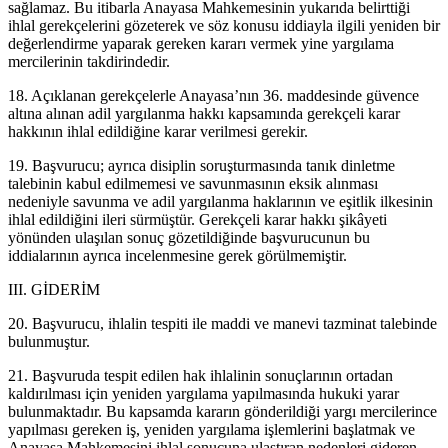
sağlamaz. Bu itibarla Anayasa Mahkemesinin yukarıda belirttiği
ihlal gerekçelerini gözeterek ve söz konusu iddiayla ilgili yeniden bir
değerlendirme yaparak gereken kararı vermek yine yargılama
mercilerinin takdirindedir.
18. Açıklanan gerekçelerle Anayasa’nın 36. maddesinde güvence
altına alınan adil yargılanma hakkı kapsamında gerekçeli karar
hakkının ihlal edildiğine karar verilmesi gerekir.
19. Başvurucu; ayrıca disiplin soruşturmasında tanık dinletme
talebinin kabul edilmemesi ve savunmasının eksik alınması
nedeniyle savunma ve adil yargılanma haklarının ve eşitlik ilkesinin
ihlal edildiğini ileri sürmüştür. Gerekçeli karar hakkı şikâyeti
yönünden ulaşılan sonuç gözetildiğinde başvurucunun bu
iddialarının ayrıca incelenmesine gerek görülmemiştir.
III. GİDERİM
20. Başvurucu, ihlalin tespiti ile maddi ve manevi tazminat talebinde
bulunmuştur.
21. Başvuruda tespit edilen hak ihlalinin sonuçlarının ortadan
kaldırılması için yeniden yargılama yapılmasında hukuki yarar
bulunmaktadır. Bu kapsamda kararın gönderildiği yargı mercilerince
yapılması gereken iş, yeniden yargılama işlemlerini başlatmak ve
Anayasa Mahkemesini ihlal sonucuna ulaştıran nedenleri gideren,