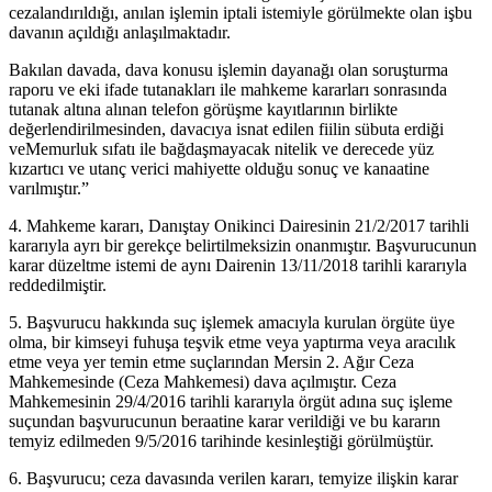
cezalandırıldığı, anılan işlemin iptali istemiyle görülmekte olan işbu
davanın açıldığı anlaşılmaktadır.
Bakılan davada, dava konusu işlemin dayanağı olan soruşturma
raporu ve eki ifade tutanakları ile mahkeme kararları sonrasında
tutanak altına alınan telefon görüşme kayıtlarının birlikte
değerlendirilmesinden, davacıya isnat edilen fiilin sübuta erdiği
veMemurluk sıfatı ile bağdaşmayacak nitelik ve derecede yüz
kızartıcı ve utanç verici mahiyette olduğu sonuç ve kanaatine
varılmıştır.”
4. Mahkeme kararı, Danıştay Onikinci Dairesinin 21/2/2017 tarihli
kararıyla ayrı bir gerekçe belirtilmeksizin onanmıştır. Başvurucunun
karar düzeltme istemi de aynı Dairenin 13/11/2018 tarihli kararıyla
reddedilmiştir.
5. Başvurucu hakkında suç işlemek amacıyla kurulan örgüte üye
olma, bir kimseyi fuhuşa teşvik etme veya yaptırma veya aracılık
etme veya yer temin etme suçlarından Mersin 2. Ağır Ceza
Mahkemesinde (Ceza Mahkemesi) dava açılmıştır. Ceza
Mahkemesinin 29/4/2016 tarihli kararıyla örgüt adına suç işleme
suçundan başvurucunun beraatine karar verildiği ve bu kararın
temyiz edilmeden 9/5/2016 tarihinde kesinleştiği görülmüştür.
6. Başvurucu; ceza davasında verilen kararı, temyize ilişkin karar