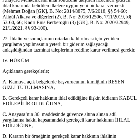
ihlal kararında belirtilen ilkelere uygun yeni bir karar vermektir
(Mehmet Doğan [GK], B. No: 2014/8875, 7/6/2018, §§ 54-60;
Aligül Alkaya ve diğerleri (2), B. No: 2016/12506, 7/11/2019, §§
53-60, 66; Kadri Enis Berberoğlu (3) [GK], B. No: 2020/32949,
21/1/2021, §§ 93-100).
22. İhlalin ve sonuçlarının ortadan kaldırılması için yeniden
yargılama yapılmasının yeterli bir giderim sağlayacağı
anlaşıldığından tazminat taleplerinin reddine karar verilmesi gerekir.
IV. HÜKÜM
Açıklanan gerekçelerle;
A. Kamuya açık belgelerde başvurucunun kimliğinin RESEN
GİZLİ TUTULMASINA,
B. Gerekçeli karar hakkının ihlal edildiğine ilişkin iddianın KABUL
EDİLEBİLİR OLDUĞUNA,
C. Anayasa’nın 36. maddesinde güvence altına alınan adil
yargılanma hakkı kapsamındaki gerekçeli karar hakkının İHLAL
EDİLDİĞİNE,
D. Kararın bir örneğinin gerekçeli karar hakkının ihlalinin