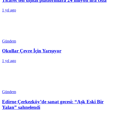
Ticaret’ten dijital platformlara 24 milyon lira ceza
1 yıl ago
Gündem
Okullar Çevre İçin Yarışıyor
1 yıl ago
Gündem
Edirne Çerkezköy’de sanat gecesi: “Aşk Eski Bir
Yalan” sahnelendi