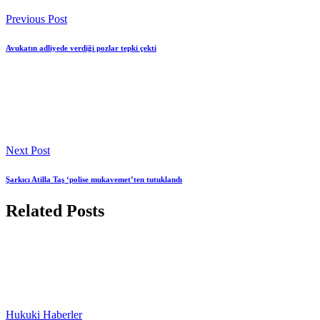
Previous Post
Avukatın adliyede verdiği pozlar tepki çekti
Next Post
Şarkıcı Atilla Taş ‘polise mukavemet’ten tutuklandı
Related Posts
Hukuki Haberler