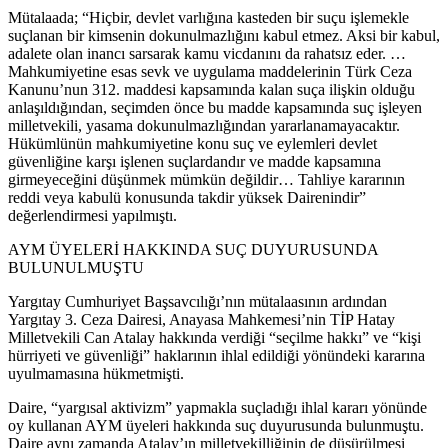
Mütalaada; “Hiçbir, devlet varlığına kasteden bir suçu işlemekle
suçlanan bir kimsenin dokunulmazlığını kabul etmez. Aksi bir kabul,
adalete olan inancı sarsarak kamu vicdanını da rahatsız eder. …
Mahkumiyetine esas sevk ve uygulama maddelerinin Türk Ceza
Kanunu’nun 312. maddesi kapsamında kalan suça ilişkin olduğu
anlaşıldığından, seçimden önce bu madde kapsamında suç işleyen
milletvekili, yasama dokunulmazlığından yararlanamayacaktır.
Hükümlünün mahkumiyetine konu suç ve eylemleri devlet
güvenliğine karşı işlenen suçlardandır ve madde kapsamına
girmeyeceğini düşünmek mümkün değildir… Tahliye kararının
reddi veya kabulü konusunda takdir yüksek Dairenindir”
değerlendirmesi yapılmıştı.
AYM ÜYELERİ HAKKINDA SUÇ DUYURUSUNDA
BULUNULMUŞTU
Yargıtay Cumhuriyet Başsavcılığı’nın mütalaasının ardından
Yargıtay 3. Ceza Dairesi, Anayasa Mahkemesi’nin TİP Hatay
Milletvekili Can Atalay hakkında verdiği “seçilme hakkı” ve “kişi
hürriyeti ve güvenliği” haklarının ihlal edildiği yönündeki kararına
uyulmamasına hükmetmişti.
Daire, “yargısal aktivizm” yapmakla suçladığı ihlal kararı yönünde
oy kullanan AYM üyeleri hakkında suç duyurusunda bulunmuştu.
Daire aynı zamanda Atalay’ın milletvekilliğinin de düşürülmesi