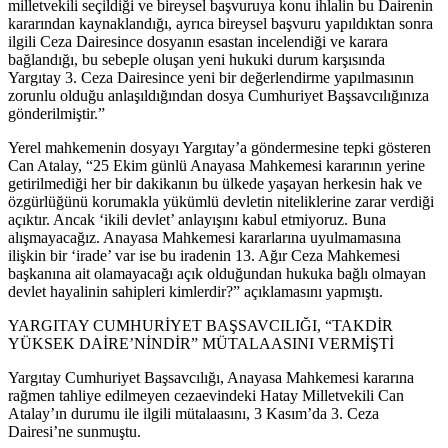
milletvekili seçildiği ve bireysel başvuruya konu ihlalin bu Dairenin
kararından kaynaklandığı, ayrıca bireysel başvuru yapıldıktan sonra
ilgili Ceza Dairesince dosyanın esastan incelendiği ve karara
bağlandığı, bu sebeple oluşan yeni hukuki durum karşısında
Yargıtay 3. Ceza Dairesince yeni bir değerlendirme yapılmasının
zorunlu olduğu anlaşıldığından dosya Cumhuriyet Başsavcılığınıza
gönderilmiştir.”
Yerel mahkemenin dosyayı Yargıtay’a göndermesine tepki gösteren
Can Atalay, “25 Ekim günlü Anayasa Mahkemesi kararının yerine
getirilmediği her bir dakikanın bu ülkede yaşayan herkesin hak ve
özgürlüğünü korumakla yükümlü devletin niteliklerine zarar verdiği
açıktır. Ancak ‘ikili devlet’ anlayışını kabul etmiyoruz. Buna
alışmayacağız. Anayasa Mahkemesi kararlarına uyulmamasına
ilişkin bir ‘irade’ var ise bu iradenin 13. Ağır Ceza Mahkemesi
başkanına ait olamayacağı açık olduğundan hukuka bağlı olmayan
devlet hayalinin sahipleri kimlerdir?” açıklamasını yapmıştı.
YARGITAY CUMHURİYET BAŞSAVCILIĞI, “TAKDİR
YÜKSEK DAİRE’NİNDİR” MÜTALAASINI VERMİŞTİ
Yargıtay Cumhuriyet Başsavcılığı, Anayasa Mahkemesi kararına
rağmen tahliye edilmeyen cezaevindeki Hatay Milletvekili Can
Atalay’ın durumu ile ilgili mütalaasını, 3 Kasım’da 3. Ceza
Dairesi’ne sunmuştu.