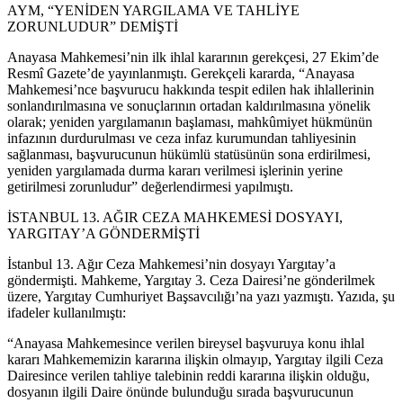
AYM, “YENİDEN YARGILAMA VE TAHLİYE
ZORUNLUDUR” DEMİŞTİ
Anayasa Mahkemesi’nin ilk ihlal kararının gerekçesi, 27 Ekim’de
Resmî Gazete’de yayınlanmıştı. Gerekçeli kararda, “Anayasa
Mahkemesi’nce başvurucu hakkında tespit edilen hak ihlallerinin
sonlandırılmasına ve sonuçlarının ortadan kaldırılmasına yönelik
olarak; yeniden yargılamanın başlaması, mahkûmiyet hükmünün
infazının durdurulması ve ceza infaz kurumundan tahliyesinin
sağlanması, başvurucunun hükümlü statüsünün sona erdirilmesi,
yeniden yargılamada durma kararı verilmesi işlerinin yerine
getirilmesi zorunludur” değerlendirmesi yapılmıştı.
İSTANBUL 13. AĞIR CEZA MAHKEMESİ DOSYAYI,
YARGITAY’A GÖNDERMİŞTİ
İstanbul 13. Ağır Ceza Mahkemesi’nin dosyayı Yargıtay’a
göndermişti. Mahkeme, Yargıtay 3. Ceza Dairesi’ne gönderilmek
üzere, Yargıtay Cumhuriyet Başsavcılığı’na yazı yazmıştı. Yazıda, şu
ifadeler kullanılmıştı:
“Anayasa Mahkemesince verilen bireysel başvuruya konu ihlal
kararı Mahkememizin kararına ilişkin olmayıp, Yargıtay ilgili Ceza
Dairesince verilen tahliye talebinin reddi kararına ilişkin olduğu,
dosyanın ilgili Daire önünde bulunduğu sırada başvurucunun