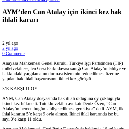
AYM’den Can Atalay için ikinci kez hak
ihlali kararı
2 yıl ago
2 yıl ago
0 Comments
Anayasa Mahkemesi Genel Kurulu, Türkiye İşçi Partisinden (TİP)
milletvekili seçilen Gezi Parkı davası sanığı Can Atalay’ın tahliye ve
hakkındaki yargılamanın durması isteminin reddedilmesi üzerine
yapılan hak ihlali başvurusunu ikinci kez görüştü.
3’E KARŞI 11 OY
AYM, Can Atalay dosyasında hak ihlali olduğuna oy çokluğuyla
ikinci kez hükmetti. Tutuklu vekilin avukatı Deniz Özen, “Can
Atalay’ın hemen bugün tahliye edilmesi gerekiyor” dedi. AYM, ilk
ihlal kararını 5’e karşı 9 oyla almıştı. İkinci ihlal kararında ise bu
sayı 3’e karşı 11 oldu.
Anayasa Mahkemesi, Gezi Parkı Davası’nda hakkında 18 yıl hapis