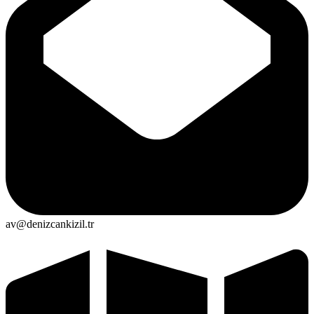
av@denizcankizil.tr