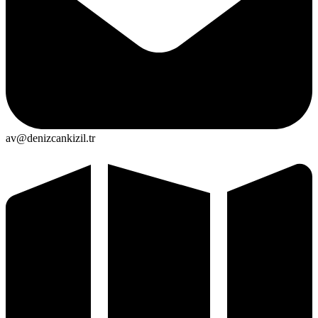
av@denizcankizil.tr