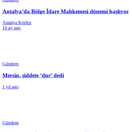
Antalya’da Bölge İdare Mahkemesi dönemi başlıyor
Antalya Körfez
10 ay ago
Gündem
Mersin, şiddete ‘dur’ dedi
1 yıl ago
Gündem