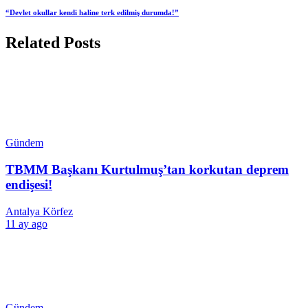
“Devlet okullar kendi haline terk edilmiş durumda!”
Related Posts
Gündem
TBMM Başkanı Kurtulmuş’tan korkutan deprem
endişesi!
Antalya Körfez
11 ay ago
Gündem