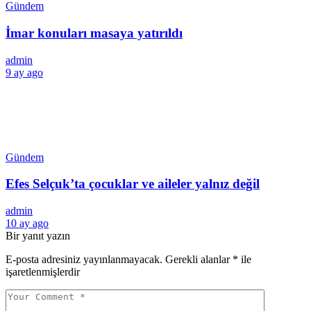
Gündem
İmar konuları masaya yatırıldı
admin
9 ay ago
Gündem
Efes Selçuk’ta çocuklar ve aileler yalnız değil
admin
10 ay ago
Bir yanıt yazın
E-posta adresiniz yayınlanmayacak.
Gerekli alanlar
*
ile
işaretlenmişlerdir