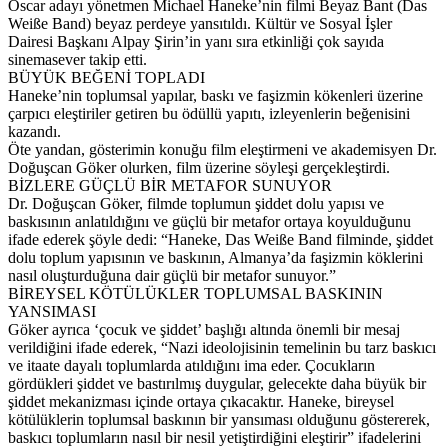
Oscar adayı yönetmen Michael Haneke’nin filmi Beyaz Bant (Das
Weiße Band) beyaz perdeye yansıtıldı. Kültür ve Sosyal İşler
Dairesi Başkanı Alpay Şirin’in yanı sıra etkinliği çok sayıda
sinemasever takip etti.
BÜYÜK BEĞENİ TOPLADI
Haneke’nin toplumsal yapılar, baskı ve faşizmin kökenleri üzerine
çarpıcı eleştiriler getiren bu ödüllü yapıtı, izleyenlerin beğenisini
kazandı.
Öte yandan, gösterimin konuğu film eleştirmeni ve akademisyen Dr.
Doğuşcan Göker olurken, film üzerine söyleşi gerçekleştirdi.
BİZLERE GÜÇLÜ BİR METAFOR SUNUYOR
Dr. Doğuşcan Göker, filmde toplumun şiddet dolu yapısı ve
baskısının anlatıldığını ve güçlü bir metafor ortaya koyulduğunu
ifade ederek şöyle dedi: “Haneke, Das Weiße Band filminde, şiddet
dolu toplum yapısının ve baskının, Almanya’da faşizmin köklerini
nasıl oluşturduğuna dair güçlü bir metafor sunuyor.”
BİREYSEL KÖTÜLÜKLER TOPLUMSAL BASKININ
YANSIMASI
Göker ayrıca ‘çocuk ve şiddet’ başlığı altında önemli bir mesaj
verildiğini ifade ederek, “Nazi ideolojisinin temelinin bu tarz baskıcı
ve itaate dayalı toplumlarda atıldığını ima eder. Çocukların
gördükleri şiddet ve bastırılmış duygular, gelecekte daha büyük bir
şiddet mekanizması içinde ortaya çıkacaktır. Haneke, bireysel
kötülüklerin toplumsal baskının bir yansıması olduğunu göstererek,
baskıcı toplumların nasıl bir nesil yetiştirdiğini eleştirir” ifadelerini