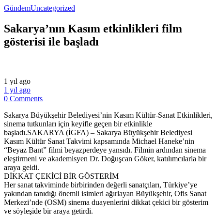
Gündem
Uncategorized
Sakarya’nın Kasım etkinlikleri film
gösterisi ile başladı
1 yıl ago
1 yıl ago
0 Comments
Sakarya Büyükşehir Belediyesi’nin Kasım Kültür-Sanat Etkinlikleri,
sinema tutkunları için keyifle geçen bir etkinlikle
başladı.SAKARYA (İGFA) – Sakarya Büyükşehir Belediyesi
Kasım Kültür Sanat Takvimi kapsamında Michael Haneke’nin
“Beyaz Bant” filmi beyazperdeye yansıdı. Filmin ardından sinema
eleştirmeni ve akademisyen Dr. Doğuşcan Göker, katılımcılarla bir
araya geldi.
DİKKAT ÇEKİCİ BİR GÖSTERİM
Her sanat takviminde birbirinden değerli sanatçıları, Türkiye’ye
yakından tanıdığı önemli isimleri ağırlayan Büyükşehir, Ofis Sanat
Merkezi’nde (OSM) sinema duayenlerini dikkat çekici bir gösterim
ve söyleşide bir araya getirdi.