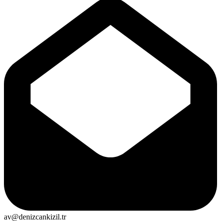
av@denizcankizil.tr