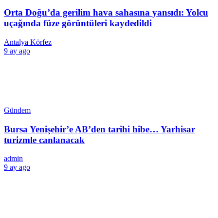
Orta Doğu’da gerilim hava sahasına yansıdı: Yolcu
uçağında füze görüntüleri kaydedildi
Antalya Körfez
9 ay ago
Gündem
Bursa Yenişehir’e AB’den tarihi hibe… Yarhisar
turizmle canlanacak
admin
9 ay ago