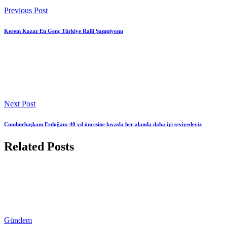
Previous Post
Kerem Kazaz En Genç Türkiye Ralli Şampiyonu
Next Post
Cumhurbaşkanı Erdoğan: 40 yıl öncesine kıyasla her alanda daha iyi seviyedeyiz
Related Posts
Gündem