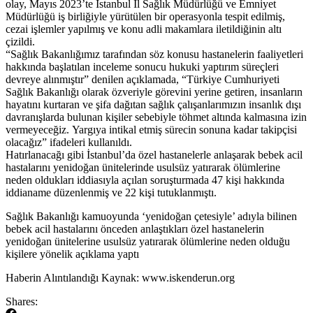
olay, Mayıs 2023’te İstanbul İl Sağlık Müdürlüğü ve Emniyet
Müdürlüğü iş birliğiyle yürütülen bir operasyonla tespit edilmiş,
cezai işlemler yapılmış ve konu adli makamlara iletildiğinin altı
çizildi.
“Sağlık Bakanlığımız tarafından söz konusu hastanelerin faaliyetleri
hakkında başlatılan inceleme sonucu hukuki yaptırım süreçleri
devreye alınmıştır” denilen açıklamada, “Türkiye Cumhuriyeti
Sağlık Bakanlığı olarak özveriyle görevini yerine getiren, insanların
hayatını kurtaran ve şifa dağıtan sağlık çalışanlarımızın insanlık dışı
davranışlarda bulunan kişiler sebebiyle töhmet altında kalmasına izin
vermeyeceğiz. Yargıya intikal etmiş sürecin sonuna kadar takipçisi
olacağız” ifadeleri kullanıldı.
Hatırlanacağı gibi İstanbul’da özel hastanelerle anlaşarak bebek acil
hastalarını yenidoğan ünitelerinde usulsüz yatırarak ölümlerine
neden oldukları iddiasıyla açılan soruşturmada 47 kişi hakkında
iddianame düzenlenmiş ve 22 kişi tutuklanmıştı.
​Sağlık Bakanlığı kamuoyunda ‘yenidoğan çetesiyle’ adıyla bilinen
bebek acil hastalarını önceden anlaştıkları özel hastanelerin
yenidoğan ünitelerine usulsüz yatırarak ölümlerine neden olduğu
kişilere yönelik açıklama yaptı
​Haberin Alıntılandığı Kaynak: www.iskenderun.org
Shares: