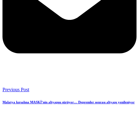
Previous Post
Malatya kırsalına MASKİ’nin altyapısı sürüyor… Depremler sonrası altyapı yenileniyor