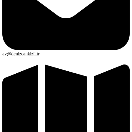
av@denizcankizil.tr