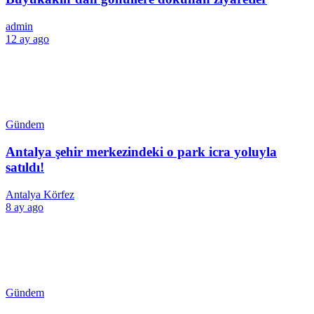
admin
12 ay ago
Gündem
Antalya şehir merkezindeki o park icra yoluyla
satıldı!
Antalya Körfez
8 ay ago
Gündem