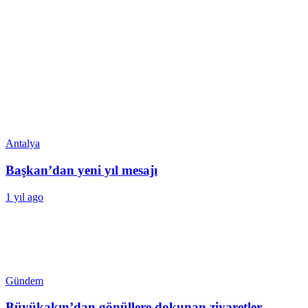
Antalya
Başkan’dan yeni yıl mesajı
1 yıl ago
Gündem
Büyükakın’dan gönüllere dokunan ziyaretler