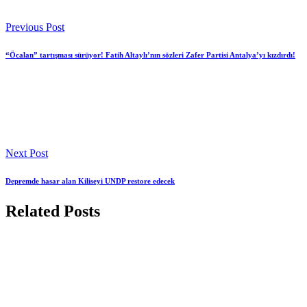
Previous Post
“Öcalan” tartışması sürüyor! Fatih Altaylı’nın sözleri Zafer Partisi Antalya’yı kızdırdı!
Next Post
Depremde hasar alan Kiliseyi UNDP restore edecek
Related Posts