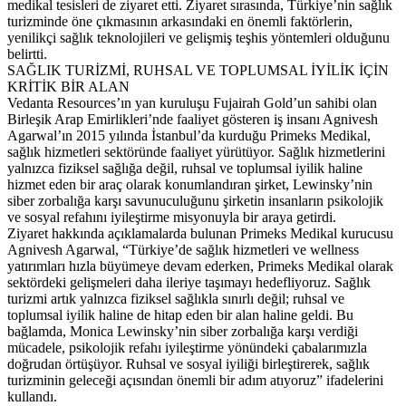
medikal tesisleri de ziyaret etti. Ziyaret sırasında, Türkiye’nin sağlık
turizminde öne çıkmasının arkasındaki en önemli faktörlerin,
yenilikçi sağlık teknolojileri ve gelişmiş teşhis yöntemleri olduğunu
belirtti.
SAĞLIK TURİZMİ, RUHSAL VE TOPLUMSAL İYİLİK İÇİN
KRİTİK BİR ALAN
Vedanta Resources’ın yan kuruluşu Fujairah Gold’un sahibi olan
Birleşik Arap Emirlikleri’nde faaliyet gösteren iş insanı Agnivesh
Agarwal’ın 2015 yılında İstanbul’da kurduğu Primeks Medikal,
sağlık hizmetleri sektöründe faaliyet yürütüyor. Sağlık hizmetlerini
yalnızca fiziksel sağlığa değil, ruhsal ve toplumsal iyilik haline
hizmet eden bir araç olarak konumlandıran şirket, Lewinsky’nin
siber zorbalığa karşı savunuculuğunu şirketin insanların psikolojik
ve sosyal refahını iyileştirme misyonuyla bir araya getirdi.
Ziyaret hakkında açıklamalarda bulunan Primeks Medikal kurucusu
Agnivesh Agarwal, “Türkiye’de sağlık hizmetleri ve wellness
yatırımları hızla büyümeye devam ederken, Primeks Medikal olarak
sektördeki gelişmeleri daha ileriye taşımayı hedefliyoruz. Sağlık
turizmi artık yalnızca fiziksel sağlıkla sınırlı değil; ruhsal ve
toplumsal iyilik haline de hitap eden bir alan haline geldi. Bu
bağlamda, Monica Lewinsky’nin siber zorbalığa karşı verdiği
mücadele, psikolojik refahı iyileştirme yönündeki çabalarımızla
doğrudan örtüşüyor. Ruhsal ve sosyal iyiliği birleştirerek, sağlık
turizminin geleceği açısından önemli bir adım atıyoruz” ifadelerini
kullandı.