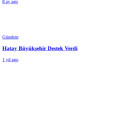
8 ay ago
Gündem
Hatay Büyükşehir Destek Verdi
1 yıl ago