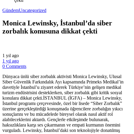
çekti
Gündem
Uncategorized
Monica Lewinsky, İstanbul’da siber
zorbalık konusuna dikkat çekti
1 yıl ago
1 yıl ago
0 Comments
Dünyaca ünlü siber zorbalık aktivisti Monica Lewinsky, Ulusal
Siber Güvenlik Farkındalık Ayı kapsamında Primeks Medikal’in
davetiyle İstanbul’u ziyaret ederek Türkiye’nin gelişen medikal
turizm endüstrisini desteklerken, siber zorbalık gibi kritik sosyal
konulara dikkat çekti.İSTANBUL (İGFA) – Monica Lewinsky,
İstanbul programı çerçevesinde, özel bir lisede “Siber Zorbalık”
üzerine gerçekleştirdiği konuşmada öğrencilere zorbalığın yıkıcı
sonuçlarını ve bu mücadelede bireysel olarak nasıl aktif rol
alabileceklerini aktardı. Gençlerle etkileşimde bulunarak,
haksızlıklara karşı ses çıkarmanın ve empati kurmanın önemini
vurguladı. Lewinsky, İstanbul’daki son teknolojiyle donatılmış