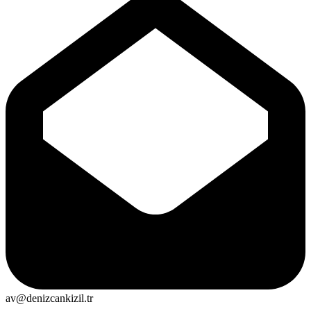
av@denizcankizil.tr