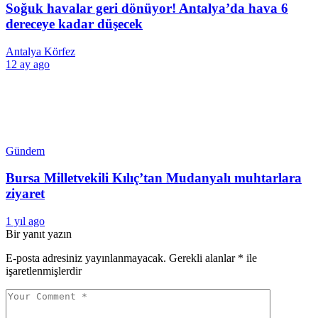
Soğuk havalar geri dönüyor! Antalya’da hava 6
dereceye kadar düşecek
Antalya Körfez
12 ay ago
Gündem
Bursa Milletvekili Kılıç’tan Mudanyalı muhtarlara
ziyaret
1 yıl ago
Bir yanıt yazın
E-posta adresiniz yayınlanmayacak.
Gerekli alanlar
*
ile
işaretlenmişlerdir