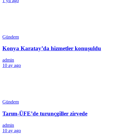
1 yıl ago
Gündem
Konya Karatay’da hizmetler konuşuldu
admin
10 ay ago
Gündem
Tarım-ÜFE’de turunçgiller zirvede
admin
10 ay ago