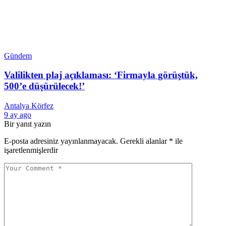
Gündem
Valilikten plaj açıklaması: ‘Firmayla görüştük,
500’e düşürülecek!’
Antalya Körfez
9 ay ago
Bir yanıt yazın
E-posta adresiniz yayınlanmayacak.
Gerekli alanlar
*
ile
işaretlenmişlerdir