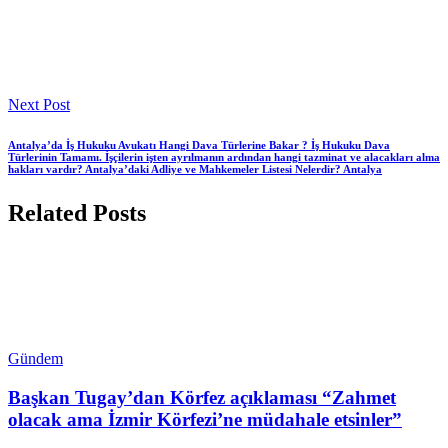
Next Post
Antalya’da İş Hukuku Avukatı Hangi Dava Türlerine Bakar ? İş Hukuku Dava
Türlerinin Tamamı. İşçilerin işten ayrılmanın ardından hangi tazminat ve alacakları alma
hakları vardır? Antalya’daki Adliye ve Mahkemeler Listesi Nelerdir? Antalya
Related Posts
Gündem
Başkan Tugay’dan Körfez açıklaması “Zahmet
olacak ama İzmir Körfezi’ne müdahale etsinler”