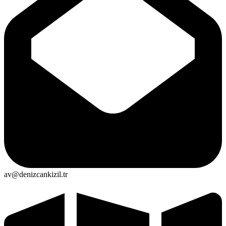
av@denizcankizil.tr