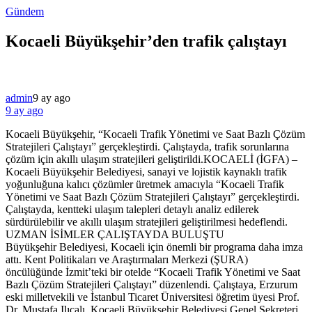
Gündem
Kocaeli Büyükşehir’den trafik çalıştayı
admin
9 ay ago
9 ay ago
Kocaeli Büyükşehir, “Kocaeli Trafik Yönetimi ve Saat Bazlı Çözüm
Stratejileri Çalıştayı” gerçekleştirdi. Çalıştayda, trafik sorunlarına
çözüm için akıllı ulaşım stratejileri geliştirildi.KOCAELİ (İGFA) –
Kocaeli Büyükşehir Belediyesi, sanayi ve lojistik kaynaklı trafik
yoğunluğuna kalıcı çözümler üretmek amacıyla “Kocaeli Trafik
Yönetimi ve Saat Bazlı Çözüm Stratejileri Çalıştayı” gerçekleştirdi.
Çalıştayda, kentteki ulaşım talepleri detaylı analiz edilerek
sürdürülebilir ve akıllı ulaşım stratejileri geliştirilmesi hedeflendi.
UZMAN İSİMLER ÇALIŞTAYDA BULUŞTU
Büyükşehir Belediyesi, Kocaeli için önemli bir programa daha imza
attı. Kent Politikaları ve Araştırmaları Merkezi (ŞURA)
öncülüğünde İzmit’teki bir otelde “Kocaeli Trafik Yönetimi ve Saat
Bazlı Çözüm Stratejileri Çalıştayı” düzenlendi. Çalıştaya, Erzurum
eski milletvekili ve İstanbul Ticaret Üniversitesi öğretim üyesi Prof.
Dr. Mustafa Ilıcalı, Kocaeli Büyükşehir Belediyesi Genel Sekreteri