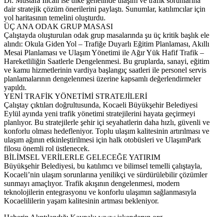
Dr. Mustafa Ilıcalı ise ülke genelinde ulaşım ve trafik sorunlarına
dair stratejik çözüm önerilerini paylaştı. Sunumlar, katılımcılar için
yol haritasının temelini oluşturdu.
ÜÇ ANA ODAK GRUP MASASI
Çalıştayda oluşturulan odak grup masalarında şu üç kritik başlık ele
alındı: Okula Giden Yol – Trafiğe Duyarlı Eğitim Planlaması, Akıllı
Mesai Planlaması ve Ulaşım Yönetimi ile Ağır Yük Hafif Trafik –
Hareketliliğin Saatlerle Dengelenmesi. Bu gruplarda, sanayi, eğitim
ve kamu hizmetlerinin vardiya başlangıç saatleri ile personel servis
planlamalarının dengelenmesi üzerine kapsamlı değerlendirmeler
yapıldı.
YENİ TRAFİK YÖNETİMİ STRATEJİLERİ
Çalıştay çıktıları doğrultusunda, Kocaeli Büyükşehir Belediyesi
Eylül ayında yeni trafik yönetimi stratejilerini hayata geçirmeyi
planlıyor. Bu stratejilerle şehir içi seyahatlerin daha hızlı, güvenli ve
konforlu olması hedefleniyor. Toplu ulaşım kalitesinin artırılması ve
ulaşım ağının etkinleştirilmesi için halk otobüsleri ve UlaşımPark
filosu önemli rol üstlenecek.
BİLİMSEL VERİLERLE GELECEĞE YATIRIM
Büyükşehir Belediyesi, bu katılımcı ve bilimsel temelli çalıştayla,
Kocaeli’nin ulaşım sorunlarına yenilikçi ve sürdürülebilir çözümler
sunmayı amaçlıyor. Trafik akışının dengelenmesi, modern
teknolojilerin entegrasyonu ve konforlu ulaşımın sağlanmasıyla
Kocaelililerin yaşam kalitesinin artması bekleniyor.