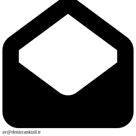
av@denizcankizil.tr