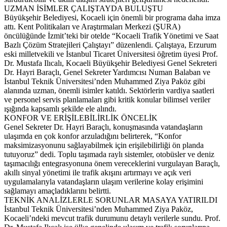
UZMAN İSİMLER ÇALIŞTAYDA BULUŞTU
Büyükşehir Belediyesi, Kocaeli için önemli bir programa daha imza
attı. Kent Politikaları ve Araştırmaları Merkezi (ŞURA)
öncülüğünde İzmit’teki bir otelde “Kocaeli Trafik Yönetimi ve Saat
Bazlı Çözüm Stratejileri Çalıştayı” düzenlendi. Çalıştaya, Erzurum
eski milletvekili ve İstanbul Ticaret Üniversitesi öğretim üyesi Prof.
Dr. Mustafa Ilıcalı, Kocaeli Büyükşehir Belediyesi Genel Sekreteri
Dr. Hayri Baraçlı, Genel Sekreter Yardımcısı Numan Balaban ve
İstanbul Teknik Üniversitesi’nden Muhammed Ziya Paköz gibi
alanında uzman, önemli isimler katıldı. Sektörlerin vardiya saatleri
ve personel servis planlamaları gibi kritik konular bilimsel veriler
ışığında kapsamlı şekilde ele alındı.
KONFOR VE ERİŞİLEBİLİRLİK ÖNCELİK
Genel Sekreter Dr. Hayri Baraçlı, konuşmasında vatandaşların
ulaşımda en çok konfor arzuladığını belirterek, “Konfor
maksimizasyonunu sağlayabilmek için erişilebilirliği ön planda
tutuyoruz” dedi. Toplu taşımada raylı sistemler, otobüsler ve deniz
taşımacılığı entegrasyonuna önem vereceklerini vurgulayan Baraçlı,
akıllı sinyal yönetimi ile trafik akışını artırmayı ve açık veri
uygulamalarıyla vatandaşların ulaşım verilerine kolay erişimini
sağlamayı amaçladıklarını belirtti.
TEKNİK ANALİZLERLE SORUNLAR MASAYA YATIRILDI
İstanbul Teknik Üniversitesi’nden Muhammed Ziya Paköz,
Kocaeli’ndeki mevcut trafik durumunu detaylı verilerle sundu. Prof.