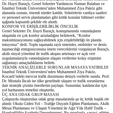
Dr. Hayri Baraçlı, Genel Sekreter Yardımcısı Numan Balaban ve
İstanbul Teknik Üniversitesi’nden Muhammed Ziya Paköz gibi
alanında uzman, önemli isimler katıldı. Sektörlerin vardiya saatleri
ve personel servis planlamaları gibi kritik konular bilimsel veriler
ışığında kapsamlı şekilde ele alındı.
KONFOR VE ERİŞİLEBİLİRLİK ÖNCELİK
Genel Sekreter Dr. Hayri Baraçlı, konuşmasında vatandaşların
ulaşımda en çok konfor arzuladığını belirterek, “Konfor
maksimizasyonunu sağlayabilmek için erişilebilirliği ön planda
tutuyoruz” dedi. Toplu taşımada raylı sistemler, otobüsler ve deniz
taşımacılığı entegrasyonuna önem vereceklerini vurgulayan Baraçlı,
akıllı sinyal yönetimi ile trafik akışını artırmayı ve açık veri
uygulamalarıyla vatandaşların ulaşım verilerine kolay erişimini
sağlamayı amaçladıklarını belirtti.
TEKNİK ANALİZLERLE SORUNLAR MASAYA YATIRILDI
İstanbul Teknik Üniversitesi’nden Muhammed Ziya Paköz,
Kocaeli’ndeki mevcut trafik durumunu detaylı verilerle sundu. Prof.
Dr. Mustafa Ilıcalı ise ülke genelinde ulaşım ve trafik sorunlarına
dair stratejik çözüm önerilerini paylaştı. Sunumlar, katılımcılar için
yol haritasının temelini oluşturdu.
ÜÇ ANA ODAK GRUP MASASI
Çalıştayda oluşturulan odak grup masalarında şu üç kritik başlık ele
alındı: Okula Giden Yol – Trafiğe Duyarlı Eğitim Planlaması, Akıllı
Mesai Planlaması ve Ulaşım Yönetimi ile Ağır Yük Hafif Trafik –
Hareketliliğin Saatlerle Dengelenmesi. Bu gruplarda, sanayi, eğitim