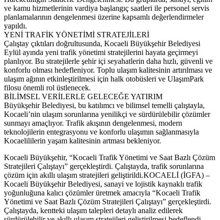
ve kamu hizmetlerinin vardiya başlangıç saatleri ile personel servis
planlamalarının dengelenmesi üzerine kapsamlı değerlendirmeler
yapıldı.
YENİ TRAFİK YÖNETİMİ STRATEJİLERİ
Çalıştay çıktıları doğrultusunda, Kocaeli Büyükşehir Belediyesi
Eylül ayında yeni trafik yönetimi stratejilerini hayata geçirmeyi
planlıyor. Bu stratejilerle şehir içi seyahatlerin daha hızlı, güvenli ve
konforlu olması hedefleniyor. Toplu ulaşım kalitesinin artırılması ve
ulaşım ağının etkinleştirilmesi için halk otobüsleri ve UlaşımPark
filosu önemli rol üstlenecek.
BİLİMSEL VERİLERLE GELECEĞE YATIRIM
Büyükşehir Belediyesi, bu katılımcı ve bilimsel temelli çalıştayla,
Kocaeli’nin ulaşım sorunlarına yenilikçi ve sürdürülebilir çözümler
sunmayı amaçlıyor. Trafik akışının dengelenmesi, modern
teknolojilerin entegrasyonu ve konforlu ulaşımın sağlanmasıyla
Kocaelililerin yaşam kalitesinin artması bekleniyor.
​Kocaeli Büyükşehir, “Kocaeli Trafik Yönetimi ve Saat Bazlı Çözüm
Stratejileri Çalıştayı” gerçekleştirdi. Çalıştayda, trafik sorunlarına
çözüm için akıllı ulaşım stratejileri geliştirildi.KOCAELİ (İGFA) –
Kocaeli Büyükşehir Belediyesi, sanayi ve lojistik kaynaklı trafik
yoğunluğuna kalıcı çözümler üretmek amacıyla “Kocaeli Trafik
Yönetimi ve Saat Bazlı Çözüm Stratejileri Çalıştayı” gerçekleştirdi.
Çalıştayda, kentteki ulaşım talepleri detaylı analiz edilerek
sürdürülebilir ve akıllı ulaşım stratejileri geliştirilmesi hedeflendi.