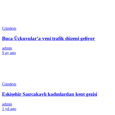
Gündem
Buca Üçkuyular’a yeni trafik düzeni geliyor
admin
9 ay ago
Gündem
Eskişehir Saırcakaylı kadınlardan kent gezisi
admin
1 yıl ago