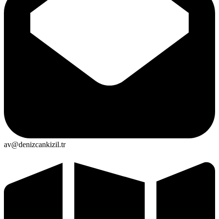
av@denizcankizil.tr