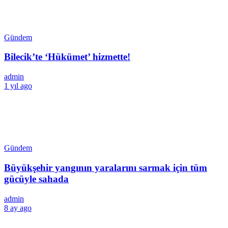
Gündem
Bilecik’te ‘Hükümet’ hizmette!
admin
1 yıl ago
Gündem
Büyükşehir yangının yaralarını sarmak için tüm
gücüyle sahada
admin
8 ay ago