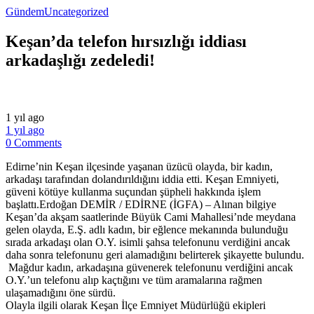
Gündem
Uncategorized
Keşan’da telefon hırsızlığı iddiası
arkadaşlığı zedeledi!
1 yıl ago
1 yıl ago
0 Comments
Edirne’nin Keşan ilçesinde yaşanan üzücü olayda, bir kadın,
arkadaşı tarafından dolandırıldığını iddia etti. Keşan Emniyeti,
güveni kötüye kullanma suçundan şüpheli hakkında işlem
başlattı.Erdoğan DEMİR / EDİRNE (İGFA) – Alınan bilgiye
Keşan’da akşam saatlerinde Büyük Cami Mahallesi’nde meydana
gelen olayda, E.Ş. adlı kadın, bir eğlence mekanında bulunduğu
sırada arkadaşı olan O.Y. isimli şahsa telefonunu verdiğini ancak
daha sonra telefonunu geri alamadığını belirterek şikayette bulundu.
Mağdur kadın, arkadaşına güvenerek telefonunu verdiğini ancak
O.Y.’un telefonu alıp kaçtığını ve tüm aramalarına rağmen
ulaşamadığını öne sürdü.
Olayla ilgili olarak Keşan İlçe Emniyet Müdürlüğü ekipleri