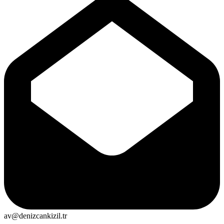
av@denizcankizil.tr